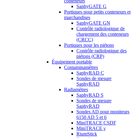
conteneurs
SaphyGATE G
Portiques pour petits conteneurs et
marchandises
SaphyGATE GN
Contrôle radiologique de
chargement des conteneurs
(CRCC)
Portiques pour les piétons
Contrôle radiologique des
piétons (CRP)
Équipement portable
Contaminamètres
SaphyRAD C
Sondes de mesure
SaphyRAD
Radiamètres
SaphyRAD S
Sondes de mesure
SaphyRAD
Sondes AD pour moniteurs
6150 AD 5 et 6
MiniTRACE CSDF
MiniTRACE γ
RiumStick