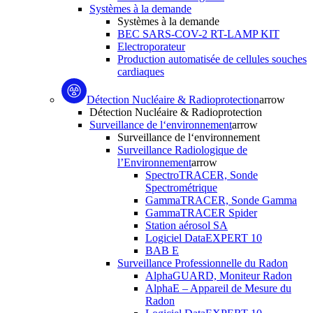
Systèmes à la demande
Systèmes à la demande
BEC SARS-COV-2 RT-LAMP KIT
Electroporateur
Production automatisée de cellules souches
cardiaques
Détection Nucléaire & Radioprotection
arrow
Détection Nucléaire & Radioprotection
Surveillance de l‘environnement
arrow
Surveillance de l‘environnement
Surveillance Radiologique de
l’Environnement
arrow
SpectroTRACER, Sonde
Spectrométrique
GammaTRACER, Sonde Gamma
GammaTRACER Spider
Station aérosol SA
Logiciel DataEXPERT 10
BAB E
Surveillance Professionnelle du Radon
AlphaGUARD, Moniteur Radon
AlphaE – Appareil de Mesure du
Radon