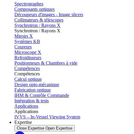
Spectrographes
Composants optiques
Découpeurs d'images - Image slicers
Collimateurs & télescopes
Synchrotron / Rayons X
Synchrotron / Rayons X
Miroirs X
Systèmes KB
Coureurs
Microscope X
Refroidisseurs
Positionneurs & Chambres à vide
Compétences
Compétences
Calcul optique
Design opto-mécanique
Fabrication optique
IHM & Contrôle Commande
Intégration & tests
Applications
Applications
IVVS – In-Vessel Viewing System
Expertise
Close Expertise
Open Expertise