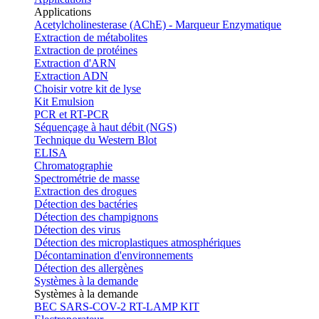
Applications
Acetylcholinesterase (AChE) - Marqueur Enzymatique
Extraction de métabolites
Extraction de protéines
Extraction d'ARN
Extraction ADN
Choisir votre kit de lyse
Kit Emulsion
PCR et RT-PCR
Séquençage à haut débit (NGS)
Technique du Western Blot
ELISA
Chromatographie
Spectrométrie de masse
Extraction des drogues
Détection des bactéries
Détection des champignons
Détection des virus
Détection des microplastiques atmosphériques
Décontamination d'environnements
Détection des allergènes
Systèmes à la demande
Systèmes à la demande
BEC SARS-COV-2 RT-LAMP KIT