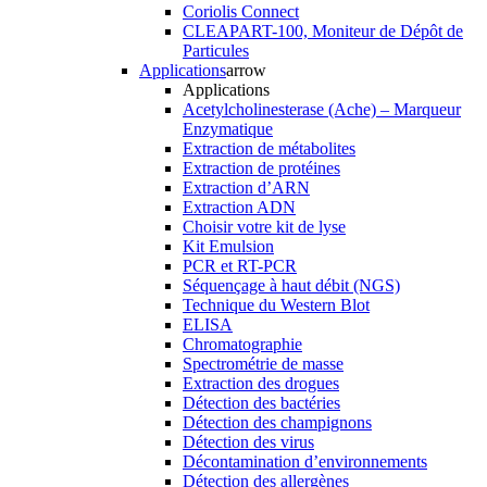
Coriolis Connect
CLEAPART-100, Moniteur de Dépôt de
Particules
Applications
arrow
Applications
Acetylcholinesterase (Ache) – Marqueur
Enzymatique
Extraction de métabolites
Extraction de protéines
Extraction d’ARN
Extraction ADN
Choisir votre kit de lyse
Kit Emulsion
PCR et RT-PCR
Séquençage à haut débit (NGS)
Technique du Western Blot
ELISA
Chromatographie
Spectrométrie de masse
Extraction des drogues
Détection des bactéries
Détection des champignons
Détection des virus
Décontamination d’environnements
Détection des allergènes