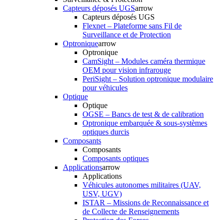
Capteurs déposés UGS
arrow
Capteurs déposés UGS
Flexnet – Plateforme sans Fil de
Surveillance et de Protection
Optronique
arrow
Optronique
CamSight – Modules caméra thermique
OEM pour vision infrarouge
PeriSight – Solution optronique modulaire
pour véhicules
Optique
Optique
OGSE – Bancs de test & de calibration
Optronique embarquée & sous-systèmes
optiques durcis
Composants
Composants
Composants optiques
Applications
arrow
Applications
Véhicules autonomes militaires (UAV,
USV, UGV)
ISTAR – Missions de Reconnaissance et
de Collecte de Renseignements