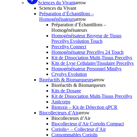
Sciences du Vivant
arrow
Sciences du Vivant
Préparation d’Échantillons –
Homogénéisateurs
arrow
Préparation d’Échantillons –
Homogénéisateurs
Homogénéisateur Broyeur de Tissus
Precellys Evolution Touch
Precellys Connect
Homogénéisateur Precellys 24 Touch
Kit de Dissociation Multi-Tissus Precellys
Kits de Lyse Cellulaire/Tissulaire Precellys
Homogénéisateur Personnel Minilys
Cryolys Evolution
Bioréactifs & Biomarqueurs
arrow
Bioréactifs & Biomarqueurs
Kits de Dosage
Kit de Dissociation Multi-Tissus Precellys
Anticorps
Biotoxis – Kit de Détection qPCR
Biocollecteurs d’Air
arrow
Biocollecteurs d’Air
Biocollecteur d’Air Coriolis Compact
Coriolis+ – Collecteur d’Air
Consommables Coriolis