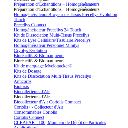
Préparation d’Échantillons – Homogénéisateurs
Préparation d’Échantillons – Homogénéisateurs
Homogénéisateurs Broyeur de Tissus Precellys Evolution
Touch
Precellys Connect
Homogénéisateur Precellys 24 Touch
Kit de Dissociation Multi-Tissus Precellys
Kits de Lyse Cellulaire/Tissulaire Precellys
Homogénéisateur Personnel Minilys
Cryolys Evolution
Bioréactifs & Biomarqueurs
Bioréactifs & Biomarqueurs
Kit de marquage Myelotracker®
Kits de Dosage
Kits de Dissociation Multi-Tissus Precellys
Anticorps
Biotoxis
Biocollecteurs d'Air
Biocollecteurs d'Air
Biocollecteur d'Air Coriolis Compact
Coriolis+ - Collecteur d'Air
Consommables Coriolis
Coriolis Connect
CLEAPART-100, Moniteur de Dépôt de Particules
Applications