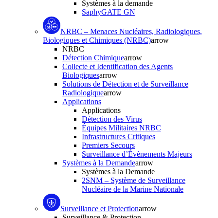
Systèmes à la demande
SaphyGATE GN
NRBC – Menaces Nucléaires, Radiologiques,
Biologiques et Chimiques (NRBC)
arrow
NRBC
Détection Chimique
arrow
Collecte et Identification des Agents
Biologiques
arrow
Solutions de Détection et de Surveillance
Radiologique
arrow
Applications
Applications
Détection des Virus
Équipes Militaires NRBC
Infrastructures Critiques
Premiers Secours
Surveillance d’Évènements Majeurs
Systèmes à la Demande
arrow
Systèmes à la Demande
2SNM – Système de Surveillance
Nucléaire de la Marine Nationale
Surveillance et Protection
arrow
Surveillance & Protection