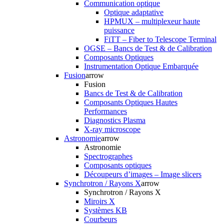
Communication optique
Optique adaptative
HPMUX – multiplexeur haute
puissance
FiTT – Fiber to Telescope Terminal
OGSE – Bancs de Test & de Calibration
Composants Optiques
Instrumentation Optique Embarquée
Fusion
arrow
Fusion
Bancs de Test & de Calibration
Composants Optiques Hautes
Performances
Diagnostics Plasma
X-ray microscope
Astronomie
arrow
Astronomie
Spectrographes
Composants optiques
Découpeurs d’images – Image slicers
Synchrotron / Rayons X
arrow
Synchrotron / Rayons X
Miroirs X
Systèmes KB
Courbeurs