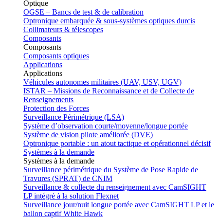
Optique
OGSE – Bancs de test & de calibration
Optronique embarquée & sous-systèmes optiques durcis
Collimateurs & télescopes
Composants
Composants
Composants optiques
Applications
Applications
Véhicules autonomes militaires (UAV, USV, UGV)
ISTAR – Missions de Reconnaissance et de Collecte de
Renseignements
Protection des Forces
Surveillance Périmétrique (LSA)
Système d’observation courte/moyenne/longue portée
Système de vision pilote améliorée (DVE)
Optronique portable : un atout tactique et opérationnel décisif
Systèmes à la demande
Systèmes à la demande
Surveillance périmétrique du Système de Pose Rapide de
Travures (SPRAT) de CNIM
Surveillance & collecte du renseignement avec CamSIGHT
LP intégré à la solution Flexnet
Surveillance jour/nuit longue portée avec CamSIGHT LP et le
ballon captif White Hawk