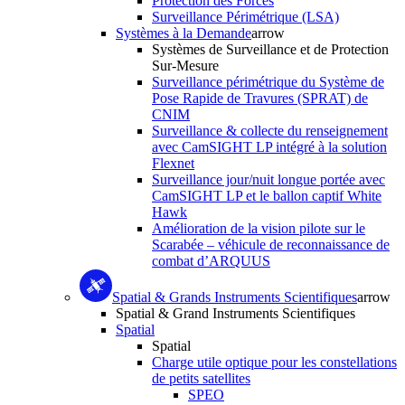
Protection des Forces
Surveillance Périmétrique (LSA)
Systèmes à la Demande
arrow
Systèmes de Surveillance et de Protection
Sur-Mesure
Surveillance périmétrique du Système de
Pose Rapide de Travures (SPRAT) de
CNIM
Surveillance & collecte du renseignement
avec CamSIGHT LP intégré à la solution
Flexnet
Surveillance jour/nuit longue portée avec
CamSIGHT LP et le ballon captif White
Hawk
Amélioration de la vision pilote sur le
Scarabée – véhicule de reconnaissance de
combat d’ARQUUS
Spatial & Grands Instruments Scientifiques
arrow
Spatial & Grand Instruments Scientifiques
Spatial
Spatial
Charge utile optique pour les constellations
de petits satellites
SPEO