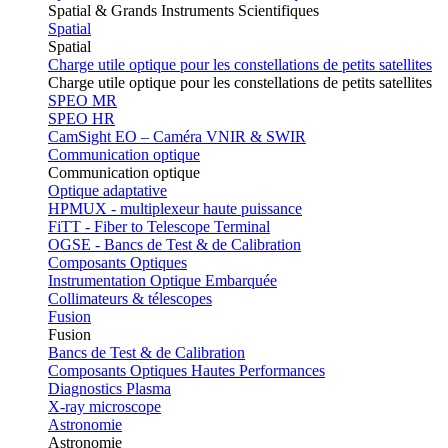
Spatial & Grands Instruments Scientifiques
Spatial
Spatial
Charge utile optique pour les constellations de petits satellites
Charge utile optique pour les constellations de petits satellites
SPEO MR
SPEO HR
CamSight EO – Caméra VNIR & SWIR
Communication optique
Communication optique
Optique adaptative
HPMUX - multiplexeur haute puissance
FiTT - Fiber to Telescope Terminal
OGSE - Bancs de Test & de Calibration
Composants Optiques
Instrumentation Optique Embarquée
Collimateurs & télescopes
Fusion
Fusion
Bancs de Test & de Calibration
Composants Optiques Hautes Performances
Diagnostics Plasma
X-ray microscope
Astronomie
Astronomie