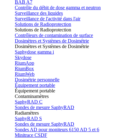
BAB A7
Contrôle du débit de dose gamma et neutron
Surveillance des liquides
Surveillance de l'activité dans l'air
Solutions de Radioprotection
Solutions de Radioprotection
Contrôleurs de contamination de surface
Dosimètres et Systèmes de Dosimétrie
Dosimètres et Systèmes de Dosimétrie
Saphydose gamma i
Skydose
RiumApp
RiumBox
RiumWeb
Dosimétrie personnelle
Équipement portable
Équipement portable
Contaminamètres
SaphyRAD C
Sondes de mesure SaphyRAD
Radiamètres
SaphyRAD S
Sondes de mesure SaphyRAD
Sondes AD pour moniteurs 6150 AD 5 et 6
Minitrace CSDF