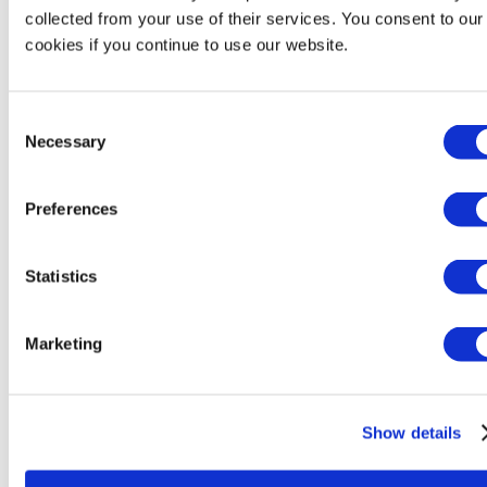
Bertin Environics
collected from your use of their services. You consent to our
Bertin Exensor
cookies if you continue to use our website.
Bertin Health & Life Sciences
Bertin Instruments
Bertin VF Nuclear
Bertin Winlight
Consent
Necessary
Selection
Filiales
Preferences
Filiales
Bertin Alpao
Bertin Corp.
Statistics
Bertin Environics
Bertin Exensor
Bertin GmBH
Marketing
Bertin Italia
Bertin VF Nuclear
Show details
Implantations