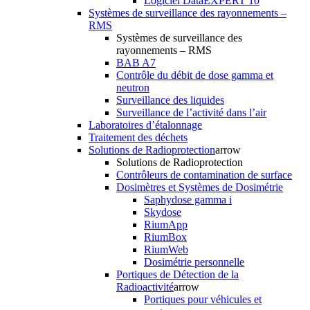
Logiciel DataEXPERT 10
Systèmes de surveillance des rayonnements –
RMS
Systèmes de surveillance des
rayonnements – RMS
BAB A7
Contrôle du débit de dose gamma et
neutron
Surveillance des liquides
Surveillance de l’activité dans l’air
Laboratoires d’étalonnage
Traitement des déchets
Solutions de Radioprotection
arrow
Solutions de Radioprotection
Contrôleurs de contamination de surface
Dosimètres et Systèmes de Dosimétrie
Saphydose gamma i
Skydose
RiumApp
RiumBox
RiumWeb
Dosimétrie personnelle
Portiques de Détection de la
Radioactivité
arrow
Portiques pour véhicules et