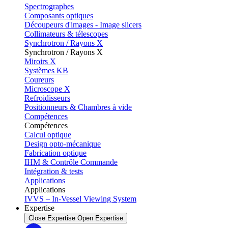
Spectrographes
Composants optiques
Découpeurs d'images - Image slicers
Collimateurs & télescopes
Synchrotron / Rayons X
Synchrotron / Rayons X
Miroirs X
Systèmes KB
Coureurs
Microscope X
Refroidisseurs
Positionneurs & Chambres à vide
Compétences
Compétences
Calcul optique
Design opto-mécanique
Fabrication optique
IHM & Contrôle Commande
Intégration & tests
Applications
Applications
IVVS – In-Vessel Viewing System
Expertise
Close Expertise
Open Expertise