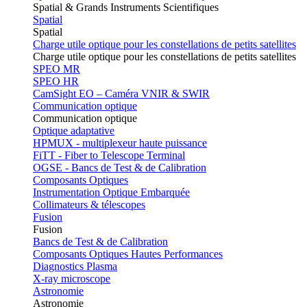
Spatial & Grands Instruments Scientifiques
Spatial
Spatial
Charge utile optique pour les constellations de petits satellites
Charge utile optique pour les constellations de petits satellites
SPEO MR
SPEO HR
CamSight EO – Caméra VNIR & SWIR
Communication optique
Communication optique
Optique adaptative
HPMUX - multiplexeur haute puissance
FiTT - Fiber to Telescope Terminal
OGSE - Bancs de Test & de Calibration
Composants Optiques
Instrumentation Optique Embarquée
Collimateurs & télescopes
Fusion
Fusion
Bancs de Test & de Calibration
Composants Optiques Hautes Performances
Diagnostics Plasma
X-ray microscope
Astronomie
Astronomie