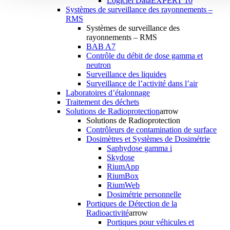
Logiciel DataEXPERT 10
Systèmes de surveillance des rayonnements –
RMS
Systèmes de surveillance des
rayonnements – RMS
BAB A7
Contrôle du débit de dose gamma et
neutron
Surveillance des liquides
Surveillance de l’activité dans l’air
Laboratoires d’étalonnage
Traitement des déchets
Solutions de Radioprotection
arrow
Solutions de Radioprotection
Contrôleurs de contamination de surface
Dosimètres et Systèmes de Dosimétrie
Saphydose gamma i
Skydose
RiumApp
RiumBox
RiumWeb
Dosimétrie personnelle
Portiques de Détection de la
Radioactivité
arrow
Portiques pour véhicules et