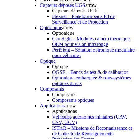
Capteurs déposés UGS
arrow
Capteurs déposés UGS
Flexnet – Plateforme sans Fil de
Surveillance et de Protection
Optronique
arrow
Optronique
CamSight – Modules caméra thermique
OEM pour vision infrarouge
PeriSight – Solution optronique modulaire
pour véhicules
Optique
Optique
OGSE – Bancs de test & de calibration
Optronique embarquée & sous-systèmes
optiques durcis
Composants
Composants
Composants optiques
Applications
arrow
Applications
Véhicules autonomes militaires (UAV,
USV, UGV)
ISTAR – Missions de Reconnaissance et
de Collecte de Renseignements