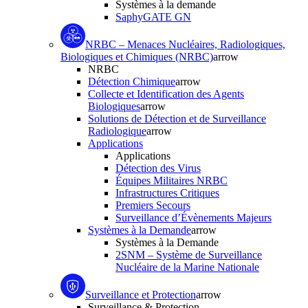
Systèmes à la demande
SaphyGATE GN
NRBC – Menaces Nucléaires, Radiologiques,
Biologiques et Chimiques (NRBC)
arrow
NRBC
Détection Chimique
arrow
Collecte et Identification des Agents
Biologiques
arrow
Solutions de Détection et de Surveillance
Radiologique
arrow
Applications
Applications
Détection des Virus
Équipes Militaires NRBC
Infrastructures Critiques
Premiers Secours
Surveillance d’Évènements Majeurs
Systèmes à la Demande
arrow
Systèmes à la Demande
2SNM – Système de Surveillance
Nucléaire de la Marine Nationale
Surveillance et Protection
arrow
Surveillance & Protection