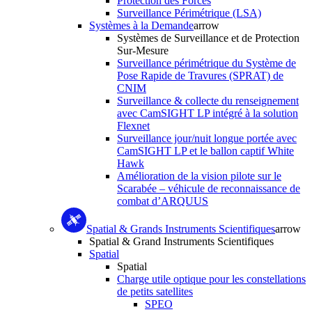
Protection des Forces
Surveillance Périmétrique (LSA)
Systèmes à la Demande
arrow
Systèmes de Surveillance et de Protection
Sur-Mesure
Surveillance périmétrique du Système de
Pose Rapide de Travures (SPRAT) de
CNIM
Surveillance & collecte du renseignement
avec CamSIGHT LP intégré à la solution
Flexnet
Surveillance jour/nuit longue portée avec
CamSIGHT LP et le ballon captif White
Hawk
Amélioration de la vision pilote sur le
Scarabée – véhicule de reconnaissance de
combat d’ARQUUS
Spatial & Grands Instruments Scientifiques
arrow
Spatial & Grand Instruments Scientifiques
Spatial
Spatial
Charge utile optique pour les constellations
de petits satellites
SPEO