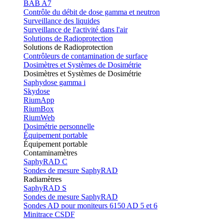
BAB A7
Contrôle du débit de dose gamma et neutron
Surveillance des liquides
Surveillance de l'activité dans l'air
Solutions de Radioprotection
Solutions de Radioprotection
Contrôleurs de contamination de surface
Dosimètres et Systèmes de Dosimétrie
Dosimètres et Systèmes de Dosimétrie
Saphydose gamma i
Skydose
RiumApp
RiumBox
RiumWeb
Dosimétrie personnelle
Équipement portable
Équipement portable
Contaminamètres
SaphyRAD C
Sondes de mesure SaphyRAD
Radiamètres
SaphyRAD S
Sondes de mesure SaphyRAD
Sondes AD pour moniteurs 6150 AD 5 et 6
Minitrace CSDF