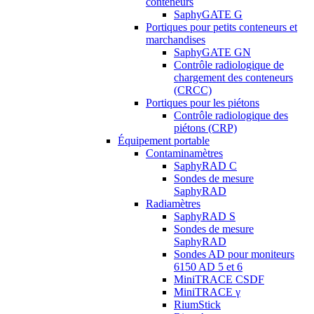
conteneurs
SaphyGATE G
Portiques pour petits conteneurs et
marchandises
SaphyGATE GN
Contrôle radiologique de
chargement des conteneurs
(CRCC)
Portiques pour les piétons
Contrôle radiologique des
piétons (CRP)
Équipement portable
Contaminamètres
SaphyRAD C
Sondes de mesure
SaphyRAD
Radiamètres
SaphyRAD S
Sondes de mesure
SaphyRAD
Sondes AD pour moniteurs
6150 AD 5 et 6
MiniTRACE CSDF
MiniTRACE γ
RiumStick