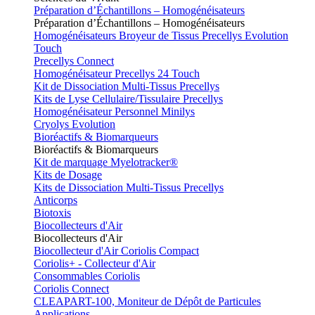
Préparation d’Échantillons – Homogénéisateurs
Préparation d’Échantillons – Homogénéisateurs
Homogénéisateurs Broyeur de Tissus Precellys Evolution
Touch
Precellys Connect
Homogénéisateur Precellys 24 Touch
Kit de Dissociation Multi-Tissus Precellys
Kits de Lyse Cellulaire/Tissulaire Precellys
Homogénéisateur Personnel Minilys
Cryolys Evolution
Bioréactifs & Biomarqueurs
Bioréactifs & Biomarqueurs
Kit de marquage Myelotracker®
Kits de Dosage
Kits de Dissociation Multi-Tissus Precellys
Anticorps
Biotoxis
Biocollecteurs d'Air
Biocollecteurs d'Air
Biocollecteur d'Air Coriolis Compact
Coriolis+ - Collecteur d'Air
Consommables Coriolis
Coriolis Connect
CLEAPART-100, Moniteur de Dépôt de Particules
Applications