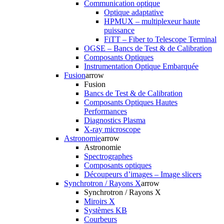
Communication optique
Optique adaptative
HPMUX – multiplexeur haute
puissance
FiTT – Fiber to Telescope Terminal
OGSE – Bancs de Test & de Calibration
Composants Optiques
Instrumentation Optique Embarquée
Fusion
arrow
Fusion
Bancs de Test & de Calibration
Composants Optiques Hautes
Performances
Diagnostics Plasma
X-ray microscope
Astronomie
arrow
Astronomie
Spectrographes
Composants optiques
Découpeurs d’images – Image slicers
Synchrotron / Rayons X
arrow
Synchrotron / Rayons X
Miroirs X
Systèmes KB
Courbeurs