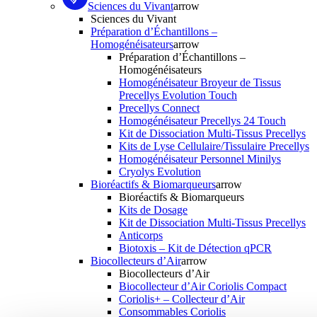
Sciences du Vivant
arrow
Sciences du Vivant
Préparation d’Échantillons –
Homogénéisateurs
arrow
Préparation d’Échantillons –
Homogénéisateurs
Homogénéisateur Broyeur de Tissus
Precellys Evolution Touch
Precellys Connect
Homogénéisateur Precellys 24 Touch
Kit de Dissociation Multi-Tissus Precellys
Kits de Lyse Cellulaire/Tissulaire Precellys
Homogénéisateur Personnel Minilys
Cryolys Evolution
Bioréactifs & Biomarqueurs
arrow
Bioréactifs & Biomarqueurs
Kits de Dosage
Kit de Dissociation Multi-Tissus Precellys
Anticorps
Biotoxis – Kit de Détection qPCR
Biocollecteurs d’Air
arrow
Biocollecteurs d’Air
Biocollecteur d’Air Coriolis Compact
Coriolis+ – Collecteur d’Air
Consommables Coriolis