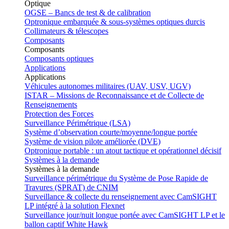
Optique
OGSE – Bancs de test & de calibration
Optronique embarquée & sous-systèmes optiques durcis
Collimateurs & télescopes
Composants
Composants
Composants optiques
Applications
Applications
Véhicules autonomes militaires (UAV, USV, UGV)
ISTAR – Missions de Reconnaissance et de Collecte de
Renseignements
Protection des Forces
Surveillance Périmétrique (LSA)
Système d’observation courte/moyenne/longue portée
Système de vision pilote améliorée (DVE)
Optronique portable : un atout tactique et opérationnel décisif
Systèmes à la demande
Systèmes à la demande
Surveillance périmétrique du Système de Pose Rapide de
Travures (SPRAT) de CNIM
Surveillance & collecte du renseignement avec CamSIGHT
LP intégré à la solution Flexnet
Surveillance jour/nuit longue portée avec CamSIGHT LP et le
ballon captif White Hawk