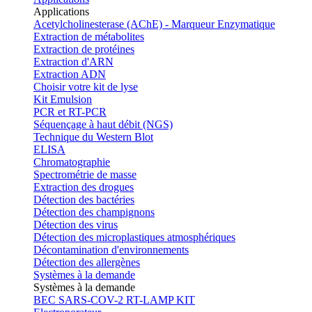
Applications
Acetylcholinesterase (AChE) - Marqueur Enzymatique
Extraction de métabolites
Extraction de protéines
Extraction d'ARN
Extraction ADN
Choisir votre kit de lyse
Kit Emulsion
PCR et RT-PCR
Séquençage à haut débit (NGS)
Technique du Western Blot
ELISA
Chromatographie
Spectrométrie de masse
Extraction des drogues
Détection des bactéries
Détection des champignons
Détection des virus
Détection des microplastiques atmosphériques
Décontamination d'environnements
Détection des allergènes
Systèmes à la demande
Systèmes à la demande
BEC SARS-COV-2 RT-LAMP KIT