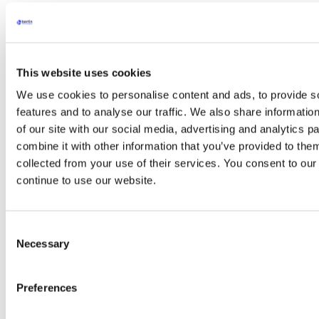
Coriolis Connect
CLEAPART-100, Moniteur de Dépôt de
Particules
Applications
arrow
Applications
Acetylcholinesterase (Ache) – Marqueur
This website uses cookies
Enzymatique
We use cookies to personalise content and ads, to provide s
Extraction de métabolites
Extraction de protéines
features and to analyse our traffic. We also share informatio
Extraction d’ARN
of our site with our social media, advertising and analytics 
Extraction ADN
combine it with other information that you’ve provided to them
Choisir votre kit de lyse
Kit Emulsion
collected from your use of their services. You consent to our
PCR et RT-PCR
continue to use our website.
Séquençage à haut débit (NGS)
Technique du Western Blot
ELISA
Chromatographie
Consent
Spectrométrie de masse
Necessary
Selection
Extraction des drogues
Détection des bactéries
Détection des champignons
Preferences
Détection des virus
Décontamination d’environnements
Détection des allergènes