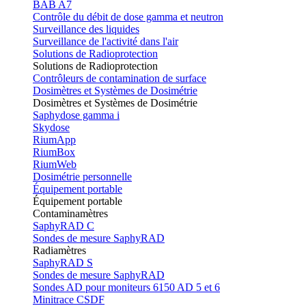
BAB A7
Contrôle du débit de dose gamma et neutron
Surveillance des liquides
Surveillance de l'activité dans l'air
Solutions de Radioprotection
Solutions de Radioprotection
Contrôleurs de contamination de surface
Dosimètres et Systèmes de Dosimétrie
Dosimètres et Systèmes de Dosimétrie
Saphydose gamma i
Skydose
RiumApp
RiumBox
RiumWeb
Dosimétrie personnelle
Équipement portable
Équipement portable
Contaminamètres
SaphyRAD C
Sondes de mesure SaphyRAD
Radiamètres
SaphyRAD S
Sondes de mesure SaphyRAD
Sondes AD pour moniteurs 6150 AD 5 et 6
Minitrace CSDF