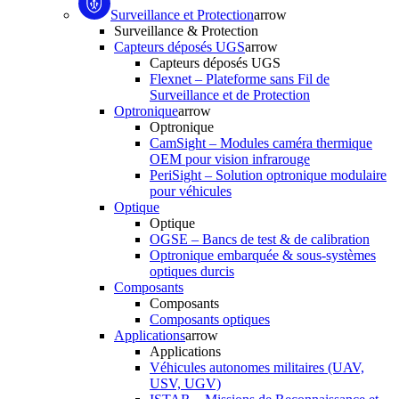
Surveillance et Protection
arrow
Surveillance & Protection
Capteurs déposés UGS
arrow
Capteurs déposés UGS
Flexnet – Plateforme sans Fil de
Surveillance et de Protection
Optronique
arrow
Optronique
CamSight – Modules caméra thermique
OEM pour vision infrarouge
PeriSight – Solution optronique modulaire
pour véhicules
Optique
Optique
OGSE – Bancs de test & de calibration
Optronique embarquée & sous-systèmes
optiques durcis
Composants
Composants
Composants optiques
Applications
arrow
Applications
Véhicules autonomes militaires (UAV,
USV, UGV)