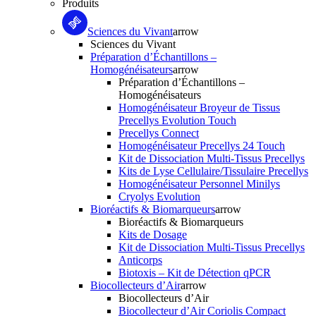
Produits
Sciences du Vivant
arrow
Sciences du Vivant
Préparation d’Échantillons –
Homogénéisateurs
arrow
Préparation d’Échantillons –
Homogénéisateurs
Homogénéisateur Broyeur de Tissus
Precellys Evolution Touch
Precellys Connect
Homogénéisateur Precellys 24 Touch
Kit de Dissociation Multi-Tissus Precellys
Kits de Lyse Cellulaire/Tissulaire Precellys
Homogénéisateur Personnel Minilys
Cryolys Evolution
Bioréactifs & Biomarqueurs
arrow
Bioréactifs & Biomarqueurs
Kits de Dosage
Kit de Dissociation Multi-Tissus Precellys
Anticorps
Biotoxis – Kit de Détection qPCR
Biocollecteurs d’Air
arrow
Biocollecteurs d’Air
Biocollecteur d’Air Coriolis Compact