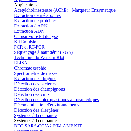
Applications
Acetylcholinesterase (AChE) - Marqueur Enzymatique
Extraction de métabolites
Extraction de protéines
Extraction d'ARN
Extraction ADN
Choisir votre kit de lyse
Kit Emulsion
PCR et RT-PCR
Séquençage à haut débit (NGS)
Technique du Western Blot
ELISA
Chromatographie
Spectrométrie de masse
Extraction des drogues
Détection des bactéries
Détection des champignons
Détection des virus
Détection des microplastiques atmosphériques
Décontamination d'environnements
Détection des allergènes
Systèmes à la demande
Systèmes à la demande
BEC SARS-COV-2 RT-LAMP KIT