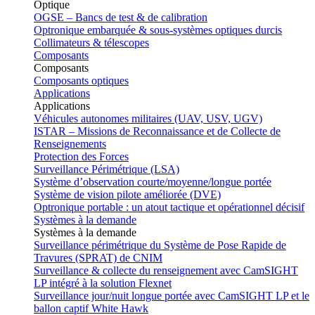
Optique
OGSE – Bancs de test & de calibration
Optronique embarquée & sous-systèmes optiques durcis
Collimateurs & télescopes
Composants
Composants
Composants optiques
Applications
Applications
Véhicules autonomes militaires (UAV, USV, UGV)
ISTAR – Missions de Reconnaissance et de Collecte de
Renseignements
Protection des Forces
Surveillance Périmétrique (LSA)
Système d’observation courte/moyenne/longue portée
Système de vision pilote améliorée (DVE)
Optronique portable : un atout tactique et opérationnel décisif
Systèmes à la demande
Systèmes à la demande
Surveillance périmétrique du Système de Pose Rapide de
Travures (SPRAT) de CNIM
Surveillance & collecte du renseignement avec CamSIGHT
LP intégré à la solution Flexnet
Surveillance jour/nuit longue portée avec CamSIGHT LP et le
ballon captif White Hawk