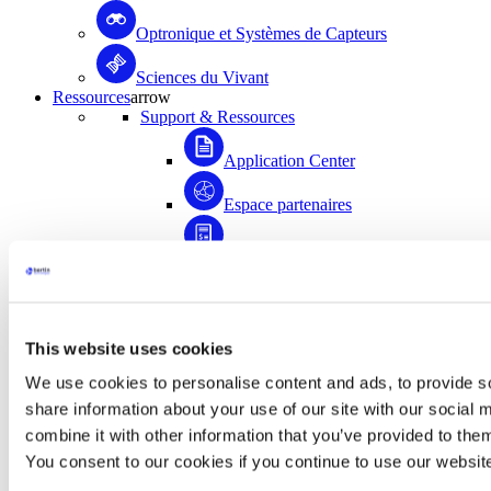
Optronique et Systèmes de Capteurs
Sciences du Vivant
Ressources
arrow
Support & Ressources
Application Center
Espace partenaires
Enregistrez votre produit
Médiathèque
FAQ
This website uses cookies
Application Center
We use cookies to personalise content and ads, to provide so
share information about your use of our site with our social
Accédez à plus de 1500 documents scientifiques
combine it with other information that you’ve provided to them
rédigés avec la contribution de la communauté
d’utilisateurs de Bertin Instruments !
You consent to our cookies if you continue to use our websit