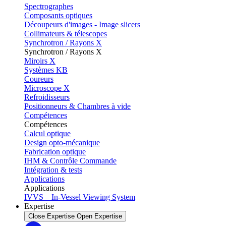
Spectrographes
Composants optiques
Découpeurs d'images - Image slicers
Collimateurs & télescopes
Synchrotron / Rayons X
Synchrotron / Rayons X
Miroirs X
Systèmes KB
Coureurs
Microscope X
Refroidisseurs
Positionneurs & Chambres à vide
Compétences
Compétences
Calcul optique
Design opto-mécanique
Fabrication optique
IHM & Contrôle Commande
Intégration & tests
Applications
Applications
IVVS – In-Vessel Viewing System
Expertise
Close Expertise
Open Expertise