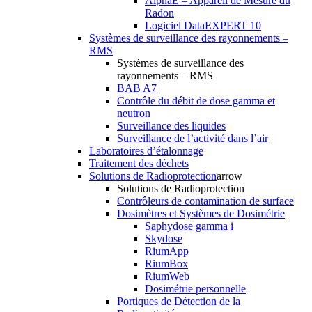
AlphaE – Appareil de Mesure du
Radon
Logiciel DataEXPERT 10
Systèmes de surveillance des rayonnements –
RMS
Systèmes de surveillance des
rayonnements – RMS
BAB A7
Contrôle du débit de dose gamma et
neutron
Surveillance des liquides
Surveillance de l’activité dans l’air
Laboratoires d’étalonnage
Traitement des déchets
Solutions de Radioprotection
arrow
Solutions de Radioprotection
Contrôleurs de contamination de surface
Dosimètres et Systèmes de Dosimétrie
Saphydose gamma i
Skydose
RiumApp
RiumBox
RiumWeb
Dosimétrie personnelle
Portiques de Détection de la