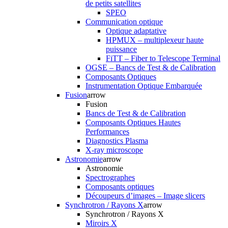
de petits satellites
SPEO
Communication optique
Optique adaptative
HPMUX – multiplexeur haute
puissance
FiTT – Fiber to Telescope Terminal
OGSE – Bancs de Test & de Calibration
Composants Optiques
Instrumentation Optique Embarquée
Fusion
arrow
Fusion
Bancs de Test & de Calibration
Composants Optiques Hautes
Performances
Diagnostics Plasma
X-ray microscope
Astronomie
arrow
Astronomie
Spectrographes
Composants optiques
Découpeurs d’images – Image slicers
Synchrotron / Rayons X
arrow
Synchrotron / Rayons X
Miroirs X