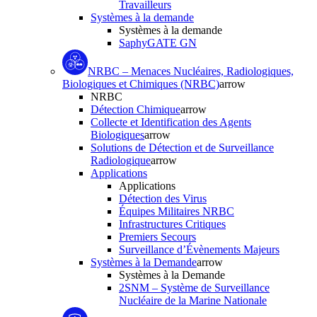
Travailleurs
Systèmes à la demande
Systèmes à la demande
SaphyGATE GN
NRBC – Menaces Nucléaires, Radiologiques,
Biologiques et Chimiques (NRBC)
arrow
NRBC
Détection Chimique
arrow
Collecte et Identification des Agents
Biologiques
arrow
Solutions de Détection et de Surveillance
Radiologique
arrow
Applications
Applications
Détection des Virus
Équipes Militaires NRBC
Infrastructures Critiques
Premiers Secours
Surveillance d’Évènements Majeurs
Systèmes à la Demande
arrow
Systèmes à la Demande
2SNM – Système de Surveillance
Nucléaire de la Marine Nationale