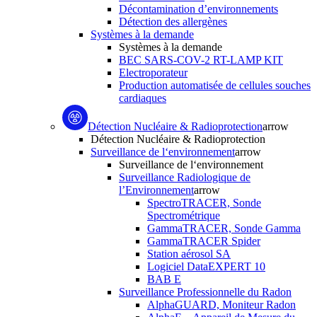
Décontamination d’environnements
Détection des allergènes
Systèmes à la demande
Systèmes à la demande
BEC SARS-COV-2 RT-LAMP KIT
Electroporateur
Production automatisée de cellules souches
cardiaques
Détection Nucléaire & Radioprotection
arrow
Détection Nucléaire & Radioprotection
Surveillance de l‘environnement
arrow
Surveillance de l‘environnement
Surveillance Radiologique de
l’Environnement
arrow
SpectroTRACER, Sonde
Spectrométrique
GammaTRACER, Sonde Gamma
GammaTRACER Spider
Station aérosol SA
Logiciel DataEXPERT 10
BAB E
Surveillance Professionnelle du Radon
AlphaGUARD, Moniteur Radon