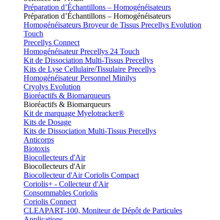
Préparation d’Échantillons – Homogénéisateurs
Préparation d’Échantillons – Homogénéisateurs
Homogénéisateurs Broyeur de Tissus Precellys Evolution
Touch
Precellys Connect
Homogénéisateur Precellys 24 Touch
Kit de Dissociation Multi-Tissus Precellys
Kits de Lyse Cellulaire/Tissulaire Precellys
Homogénéisateur Personnel Minilys
Cryolys Evolution
Bioréactifs & Biomarqueurs
Bioréactifs & Biomarqueurs
Kit de marquage Myelotracker®
Kits de Dosage
Kits de Dissociation Multi-Tissus Precellys
Anticorps
Biotoxis
Biocollecteurs d'Air
Biocollecteurs d'Air
Biocollecteur d'Air Coriolis Compact
Coriolis+ - Collecteur d'Air
Consommables Coriolis
Coriolis Connect
CLEAPART-100, Moniteur de Dépôt de Particules
Applications