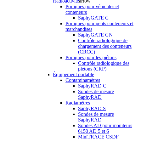
Radioactivité
arrow
Portiques pour véhicules et
conteneurs
SaphyGATE G
Portiques pour petits conteneurs et
marchandises
SaphyGATE GN
Contrôle radiologique de
chargement des conteneurs
(CRCC)
Portiques pour les piétons
Contrôle radiologique des
piétons (CRP)
Équipement portable
Contaminamètres
SaphyRAD C
Sondes de mesure
SaphyRAD
Radiamètres
SaphyRAD S
Sondes de mesure
SaphyRAD
Sondes AD pour moniteurs
6150 AD 5 et 6
MiniTRACE CSDF