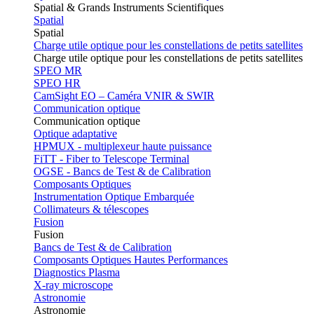
Spatial & Grands Instruments Scientifiques
Spatial
Spatial
Charge utile optique pour les constellations de petits satellites
Charge utile optique pour les constellations de petits satellites
SPEO MR
SPEO HR
CamSight EO – Caméra VNIR & SWIR
Communication optique
Communication optique
Optique adaptative
HPMUX - multiplexeur haute puissance
FiTT - Fiber to Telescope Terminal
OGSE - Bancs de Test & de Calibration
Composants Optiques
Instrumentation Optique Embarquée
Collimateurs & télescopes
Fusion
Fusion
Bancs de Test & de Calibration
Composants Optiques Hautes Performances
Diagnostics Plasma
X-ray microscope
Astronomie
Astronomie