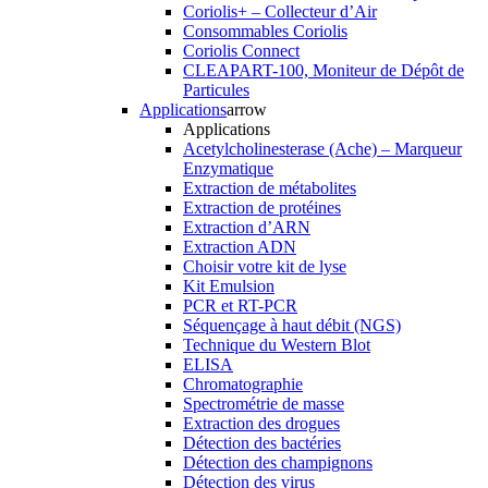
Coriolis+ – Collecteur d’Air
Consommables Coriolis
Coriolis Connect
CLEAPART-100, Moniteur de Dépôt de
Particules
Applications
arrow
Applications
Acetylcholinesterase (Ache) – Marqueur
Enzymatique
Extraction de métabolites
Extraction de protéines
Extraction d’ARN
Extraction ADN
Choisir votre kit de lyse
Kit Emulsion
PCR et RT-PCR
Séquençage à haut débit (NGS)
Technique du Western Blot
ELISA
Chromatographie
Spectrométrie de masse
Extraction des drogues
Détection des bactéries
Détection des champignons
Détection des virus