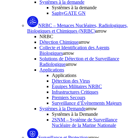
Systèmes à la demande
Systèmes à la demande
SaphyGATE GN
NRBC – Menaces Nucléaires, Radiologiques,
Biologiques et Chimiques (NRBC)
arrow
NRBC
Détection Chimique
arrow
Collecte et Identification des Agents
Biologiques
arrow
Solutions de Détection et de Surveillance
Radiologique
arrow
Applications
Applications
Détection des Virus
Équipes Militaires NRBC
Infrastructures Critiques
Premiers Secours
Surveillance d’Évènements Majeurs
Systèmes à la Demande
arrow
Systèmes à la Demande
2SNM – Système de Surveillance
Nucléaire de la Marine Nationale
Surveillance et Protection
arrow