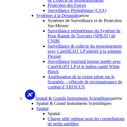
de Collecte de Renseignements
Protection des Forces
Surveillance Périmétrique (LSA)
Systèmes à la Demande
arrow
Systèmes de Surveillance et de Protection
Sur-Mesure
Surveillance périmétrique du Système de
Pose Rapide de Travures (SPRAT) de
CNIM
Surveillance & collecte du renseignement
avec CamSIGHT LP intégré à la solution
Flexnet
Surveillance jour/nuit longue portée avec
CamSIGHT LP et le ballon captif White
Hawk
Amélioration de la vision pilote sur le
Scarabée – véhicule de reconnaissance de
combat d’ARQUUS
Spatial & Grands Instruments Scientifiques
arrow
Spatial & Grand Instruments Scientifiques
Spatial
Spatial
Charge utile optique pour les constellations
de petits satellites