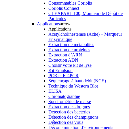
Consommables Coriolis
Coriolis Connect
CLEAPART-100, Moniteur de Dépôt de
Particules
Applications
arrow
Applications
Acetylcholinesterase (Ache) – Marqueur
Enzymatique
Extraction de métabolites
Extraction de protéines
Extraction d’ARN
Extraction ADN
Choisir votre kit de lyse
Kit Emulsion
PCR et RT-PCR
Séquençage à haut débit (NGS)
Technique du Western Blot
ELISA
Chromatographie
Spectrométrie de masse
Extraction des drogues
Détection des bactéries
Détection des champignons
Détection des virus
Décontamination d’environnements