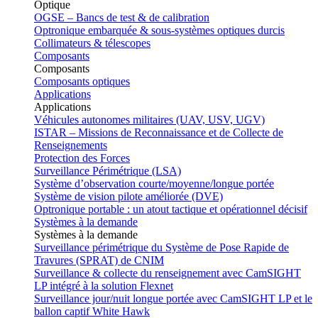
Optique
OGSE – Bancs de test & de calibration
Optronique embarquée & sous-systèmes optiques durcis
Collimateurs & télescopes
Composants
Composants
Composants optiques
Applications
Applications
Véhicules autonomes militaires (UAV, USV, UGV)
ISTAR – Missions de Reconnaissance et de Collecte de
Renseignements
Protection des Forces
Surveillance Périmétrique (LSA)
Système d’observation courte/moyenne/longue portée
Système de vision pilote améliorée (DVE)
Optronique portable : un atout tactique et opérationnel décisif
Systèmes à la demande
Systèmes à la demande
Surveillance périmétrique du Système de Pose Rapide de
Travures (SPRAT) de CNIM
Surveillance & collecte du renseignement avec CamSIGHT
LP intégré à la solution Flexnet
Surveillance jour/nuit longue portée avec CamSIGHT LP et le
ballon captif White Hawk