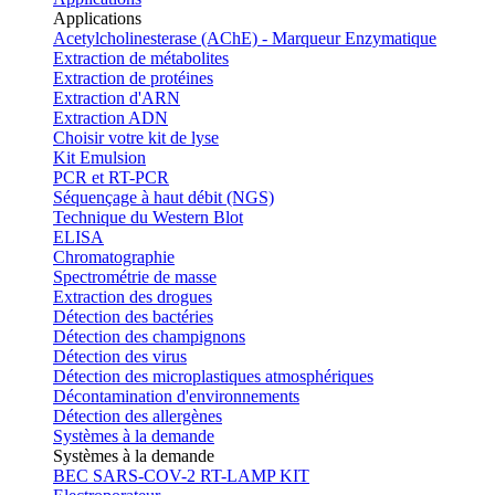
Applications
Acetylcholinesterase (AChE) - Marqueur Enzymatique
Extraction de métabolites
Extraction de protéines
Extraction d'ARN
Extraction ADN
Choisir votre kit de lyse
Kit Emulsion
PCR et RT-PCR
Séquençage à haut débit (NGS)
Technique du Western Blot
ELISA
Chromatographie
Spectrométrie de masse
Extraction des drogues
Détection des bactéries
Détection des champignons
Détection des virus
Détection des microplastiques atmosphériques
Décontamination d'environnements
Détection des allergènes
Systèmes à la demande
Systèmes à la demande
BEC SARS-COV-2 RT-LAMP KIT