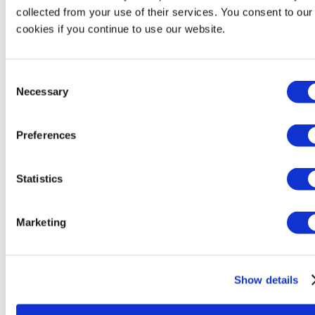
Bertin Environics
collected from your use of their services. You consent to our
Bertin Exensor
cookies if you continue to use our website.
Bertin Health & Life Sciences
Bertin Instruments
Bertin VF Nuclear
Bertin Winlight
Consent
Necessary
Selection
Filiales
Preferences
Filiales
Bertin Alpao
Bertin Corp.
Statistics
Bertin Environics
Bertin Exensor
Bertin GmBH
Marketing
Bertin Italia
Bertin VF Nuclear
Show details
Implantations