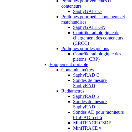
Portiques pour véhicules et
conteneurs
SaphyGATE G
Portiques pour petits conteneurs et
marchandises
SaphyGATE GN
Contrôle radiologique de
chargement des conteneurs
(CRCC)
Portiques pour les piétons
Contrôle radiologique des
piétons (CRP)
Équipement portable
Contaminamètres
SaphyRAD C
Sondes de mesure
SaphyRAD
Radiamètres
SaphyRAD S
Sondes de mesure
SaphyRAD
Sondes AD pour moniteurs
6150 AD 5 et 6
MiniTRACE CSDF
MiniTRACE γ