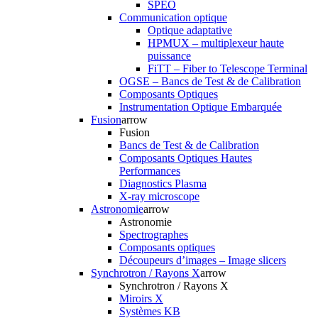
SPEO
Communication optique
Optique adaptative
HPMUX – multiplexeur haute
puissance
FiTT – Fiber to Telescope Terminal
OGSE – Bancs de Test & de Calibration
Composants Optiques
Instrumentation Optique Embarquée
Fusion
arrow
Fusion
Bancs de Test & de Calibration
Composants Optiques Hautes
Performances
Diagnostics Plasma
X-ray microscope
Astronomie
arrow
Astronomie
Spectrographes
Composants optiques
Découpeurs d’images – Image slicers
Synchrotron / Rayons X
arrow
Synchrotron / Rayons X
Miroirs X
Systèmes KB