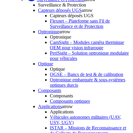
Surveillance & Protection
Capteurs déposés UGS
arrow
Capteurs déposés UGS
Flexnet – Plateforme sans Fil de
Surveillance et de Protection
Optronique
arrow
Optronique
CamSight – Modules caméra thermique
OEM pour vision infrarouge
PeriSight – Solution optronique modulaire
pour véhicules
Optique
Optique
OGSE – Bancs de test & de calibration
Optronique embarquée & sous-systèmes
optiques durcis
Composants
Composants
Composants optiques
Applications
arrow
Applications
Véhicules autonomes militaires (UAV,
USV, UGV)
ISTAR – Missions de Reconnaissance et