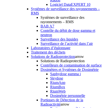
Radon
Logiciel DataEXPERT 10
Systèmes de surveillance des rayonnements –
RMS
Systèmes de surveillance des
rayonnements – RMS
BAB A7
Contrôle du débit de dose gamma et
neutron
Surveillance des liquides
Surveillance de l’activité dans l’air
Laboratoires d’étalonnage
Traitement des déchets
Solutions de Radioprotection
arrow
Solutions de Radioprotection
Contrôleurs de contamination de surface
Dosimètres et Systèmes de Dosimétrie
Saphydose gamma i
Skydose
RiumApp
RiumBox
RiumWeb
Dosimétrie personnelle
Portiques de Détection de la
Radioactivité
arrow