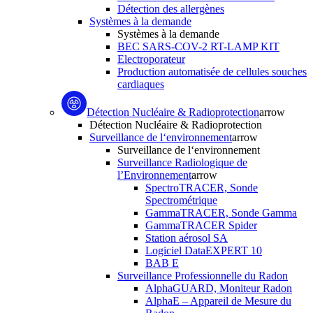
Détection des allergènes
Systèmes à la demande
Systèmes à la demande
BEC SARS-COV-2 RT-LAMP KIT
Electroporateur
Production automatisée de cellules souches
cardiaques
Détection Nucléaire & Radioprotection
arrow
Détection Nucléaire & Radioprotection
Surveillance de l‘environnement
arrow
Surveillance de l‘environnement
Surveillance Radiologique de
l’Environnement
arrow
SpectroTRACER, Sonde
Spectrométrique
GammaTRACER, Sonde Gamma
GammaTRACER Spider
Station aérosol SA
Logiciel DataEXPERT 10
BAB E
Surveillance Professionnelle du Radon
AlphaGUARD, Moniteur Radon
AlphaE – Appareil de Mesure du