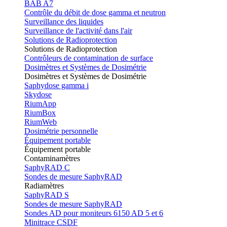
BAB A7
Contrôle du débit de dose gamma et neutron
Surveillance des liquides
Surveillance de l'activité dans l'air
Solutions de Radioprotection
Solutions de Radioprotection
Contrôleurs de contamination de surface
Dosimètres et Systèmes de Dosimétrie
Dosimètres et Systèmes de Dosimétrie
Saphydose gamma i
Skydose
RiumApp
RiumBox
RiumWeb
Dosimétrie personnelle
Équipement portable
Équipement portable
Contaminamètres
SaphyRAD C
Sondes de mesure SaphyRAD
Radiamètres
SaphyRAD S
Sondes de mesure SaphyRAD
Sondes AD pour moniteurs 6150 AD 5 et 6
Minitrace CSDF