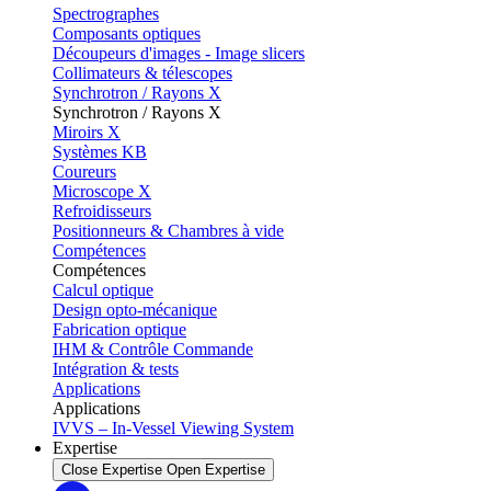
Spectrographes
Composants optiques
Découpeurs d'images - Image slicers
Collimateurs & télescopes
Synchrotron / Rayons X
Synchrotron / Rayons X
Miroirs X
Systèmes KB
Coureurs
Microscope X
Refroidisseurs
Positionneurs & Chambres à vide
Compétences
Compétences
Calcul optique
Design opto-mécanique
Fabrication optique
IHM & Contrôle Commande
Intégration & tests
Applications
Applications
IVVS – In-Vessel Viewing System
Expertise
Close Expertise
Open Expertise