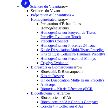
Sciences du Vivant
arrow
Sciences du Vivant
Préparation d’Échantillons –
Homogénéisateurs
arrow
Préparation d’Échantillons –
Homogénéisateurs
Homogénéisateur Broyeur de Tissus
Precellys Evolution Touch
Precellys Connect
Homogénéisateur Precellys 24 Touch
Kit de Dissociation Multi-Tissus Precellys
Kits de Lyse Cellulaire/Tissulaire Precellys
Homogénéisateur Personnel Minilys
Cryolys Evolution
Bioréactifs & Biomarqueurs
arrow
Bioréactifs & Biomarqueurs
Kits de Dosage
Kit de Dissociation Multi-Tissus Precellys
Anticorps
Biotoxis – Kit de Détection qPCR
Biocollecteurs d’Air
arrow
Biocollecteurs d’Air
Biocollecteur d’Air Coriolis Compact
Coriolis+ – Collecteur d’Air