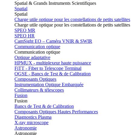
Spatial & Grands Instruments Scientifiques
Spatial
Spatial
Charge utile optique pour les constellations de petits satellites
Charge utile optique pour les constellations de petits satellites
SPEO MR
SPEO HR
CamSight EO – Caméra VNIR & SWIR
Communication optique
Communication optique
Optique adaptative
HPMUX - multiplexeur haute puissance
FiTT - Fiber to Telescope Terminal
OGSE - Bancs de Test & de Calibration
Composants Optiques
Instrumentation Optique Embarquée
Collimateurs & télescopes
Fusion
Fusion
Bancs de Test & de Calibration
Composants Optiques Hautes Performances
Diagnostics Plasma
X-ray microscope
Astronomie
Astronomie