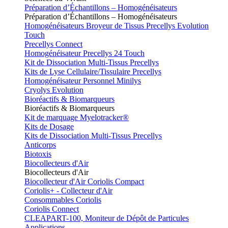
Préparation d’Échantillons – Homogénéisateurs
Préparation d’Échantillons – Homogénéisateurs
Homogénéisateurs Broyeur de Tissus Precellys Evolution
Touch
Precellys Connect
Homogénéisateur Precellys 24 Touch
Kit de Dissociation Multi-Tissus Precellys
Kits de Lyse Cellulaire/Tissulaire Precellys
Homogénéisateur Personnel Minilys
Cryolys Evolution
Bioréactifs & Biomarqueurs
Bioréactifs & Biomarqueurs
Kit de marquage Myelotracker®
Kits de Dosage
Kits de Dissociation Multi-Tissus Precellys
Anticorps
Biotoxis
Biocollecteurs d'Air
Biocollecteurs d'Air
Biocollecteur d'Air Coriolis Compact
Coriolis+ - Collecteur d'Air
Consommables Coriolis
Coriolis Connect
CLEAPART-100, Moniteur de Dépôt de Particules
Applications