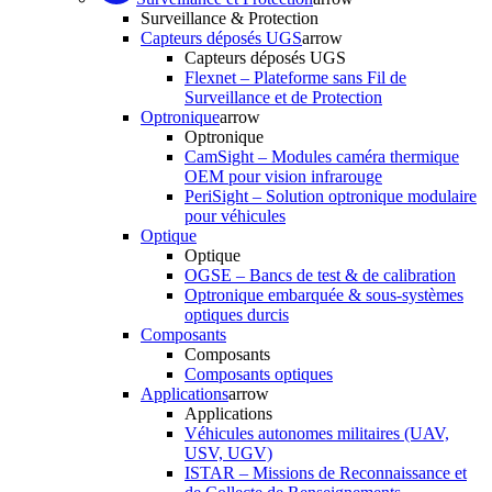
Surveillance & Protection
Capteurs déposés UGS
arrow
Capteurs déposés UGS
Flexnet – Plateforme sans Fil de
Surveillance et de Protection
Optronique
arrow
Optronique
CamSight – Modules caméra thermique
OEM pour vision infrarouge
PeriSight – Solution optronique modulaire
pour véhicules
Optique
Optique
OGSE – Bancs de test & de calibration
Optronique embarquée & sous-systèmes
optiques durcis
Composants
Composants
Composants optiques
Applications
arrow
Applications
Véhicules autonomes militaires (UAV,
USV, UGV)
ISTAR – Missions de Reconnaissance et