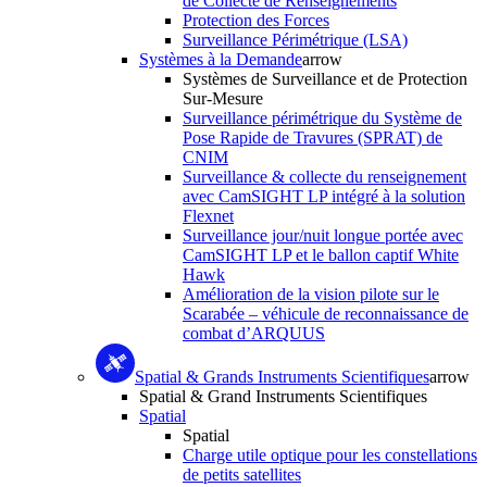
de Collecte de Renseignements
Protection des Forces
Surveillance Périmétrique (LSA)
Systèmes à la Demande
arrow
Systèmes de Surveillance et de Protection
Sur-Mesure
Surveillance périmétrique du Système de
Pose Rapide de Travures (SPRAT) de
CNIM
Surveillance & collecte du renseignement
avec CamSIGHT LP intégré à la solution
Flexnet
Surveillance jour/nuit longue portée avec
CamSIGHT LP et le ballon captif White
Hawk
Amélioration de la vision pilote sur le
Scarabée – véhicule de reconnaissance de
combat d’ARQUUS
Spatial & Grands Instruments Scientifiques
arrow
Spatial & Grand Instruments Scientifiques
Spatial
Spatial
Charge utile optique pour les constellations
de petits satellites