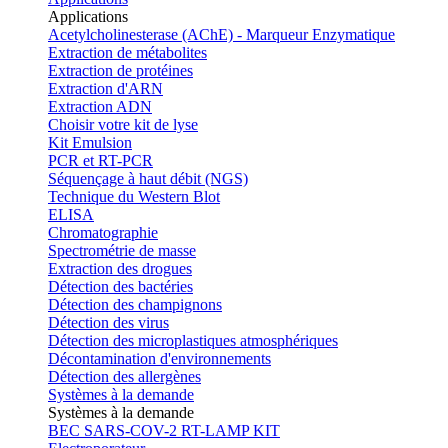
Applications
Acetylcholinesterase (AChE) - Marqueur Enzymatique
Extraction de métabolites
Extraction de protéines
Extraction d'ARN
Extraction ADN
Choisir votre kit de lyse
Kit Emulsion
PCR et RT-PCR
Séquençage à haut débit (NGS)
Technique du Western Blot
ELISA
Chromatographie
Spectrométrie de masse
Extraction des drogues
Détection des bactéries
Détection des champignons
Détection des virus
Détection des microplastiques atmosphériques
Décontamination d'environnements
Détection des allergènes
Systèmes à la demande
Systèmes à la demande
BEC SARS-COV-2 RT-LAMP KIT