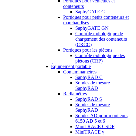
Portiques pour véhicules et
conteneurs
SaphyGATE G
Portiques pour petits conteneurs et
marchandises
SaphyGATE GN
Contrôle radiologique de
chargement des conteneurs
(CRCC)
Portiques pour les piétons
Contrôle radiologique des
piétons (CRP)
Équipement portable
Contaminamètres
SaphyRAD C
Sondes de mesure
SaphyRAD
Radiamètres
SaphyRAD S
Sondes de mesure
SaphyRAD
Sondes AD pour moniteurs
6150 AD 5 et 6
MiniTRACE CSDF
MiniTRACE γ