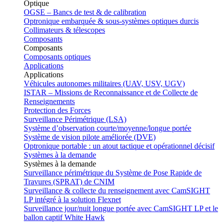
Optique
OGSE – Bancs de test & de calibration
Optronique embarquée & sous-systèmes optiques durcis
Collimateurs & télescopes
Composants
Composants
Composants optiques
Applications
Applications
Véhicules autonomes militaires (UAV, USV, UGV)
ISTAR – Missions de Reconnaissance et de Collecte de
Renseignements
Protection des Forces
Surveillance Périmétrique (LSA)
Système d’observation courte/moyenne/longue portée
Système de vision pilote améliorée (DVE)
Optronique portable : un atout tactique et opérationnel décisif
Systèmes à la demande
Systèmes à la demande
Surveillance périmétrique du Système de Pose Rapide de
Travures (SPRAT) de CNIM
Surveillance & collecte du renseignement avec CamSIGHT
LP intégré à la solution Flexnet
Surveillance jour/nuit longue portée avec CamSIGHT LP et le
ballon captif White Hawk