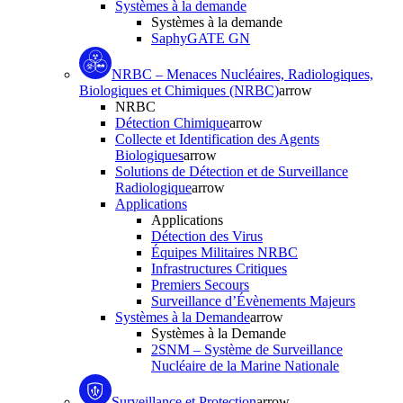
Systèmes à la demande
Systèmes à la demande
SaphyGATE GN
NRBC – Menaces Nucléaires, Radiologiques,
Biologiques et Chimiques (NRBC)
arrow
NRBC
Détection Chimique
arrow
Collecte et Identification des Agents
Biologiques
arrow
Solutions de Détection et de Surveillance
Radiologique
arrow
Applications
Applications
Détection des Virus
Équipes Militaires NRBC
Infrastructures Critiques
Premiers Secours
Surveillance d’Évènements Majeurs
Systèmes à la Demande
arrow
Systèmes à la Demande
2SNM – Système de Surveillance
Nucléaire de la Marine Nationale
Surveillance et Protection
arrow