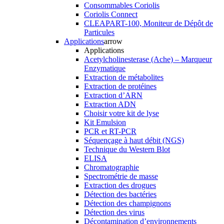
Consommables Coriolis
Coriolis Connect
CLEAPART-100, Moniteur de Dépôt de
Particules
Applications
arrow
Applications
Acetylcholinesterase (Ache) – Marqueur
Enzymatique
Extraction de métabolites
Extraction de protéines
Extraction d’ARN
Extraction ADN
Choisir votre kit de lyse
Kit Emulsion
PCR et RT-PCR
Séquençage à haut débit (NGS)
Technique du Western Blot
ELISA
Chromatographie
Spectrométrie de masse
Extraction des drogues
Détection des bactéries
Détection des champignons
Détection des virus
Décontamination d’environnements