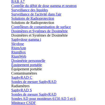
BAB A7
Contrôle du débit de dose gamma et neutron
Surveillance des liquides
Surveillance de l'activité dans l'air
Solutions de Radioprotection
Solutions de Radioprotection
Contrôleurs de contamination de surface
Dosimètres et Systèmes de Dosimétrie
Dosimètres et Systèmes de Dosimétrie
Saphydose gamma i
Skydose
RiumApp
RiumBox
RiumWeb
Dosimétrie personnelle
Équipement portable
Équipement portable
Contaminamètres
SaphyRAD C
Sondes de mesure SaphyRAD
Radiamètres
SaphyRAD S
Sondes de mesure SaphyRAD
Sondes AD pour moniteurs 6150 AD 5 et 6
Minitrace CSDF