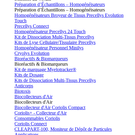
Préparation d’Échantillons – Homogénéisateurs
Préparation d’Échantillons – Homogénéisateurs
Homogénéisateurs Broyeur de Tissus Precellys Evolution
Touch
Precellys Connect
Homogénéisateur Precellys 24 Touch
Kit de Dissociation Multi-Tissus Precellys
Kits de Lyse Cellulaire/Tissulaire Precellys
Homogénéisateur Personnel Minilys
Cryolys Evolution
Bioréactifs & Biomarqueurs
Bioréactifs & Biomarqueurs
Kit de marquage Myelotracker®
Kits de Dosage
Kits de Dissociation Multi-Tissus Precellys
Anticorps
Biotoxis
Biocollecteurs d'Air
Biocollecteurs d'Air
Biocollecteur d'Air Coriolis Compact
Coriolis+ - Collecteur d'Air
Consommables Coriolis
Coriolis Connect
CLEAPART-100, Moniteur de Dépôt de Particules
Applications