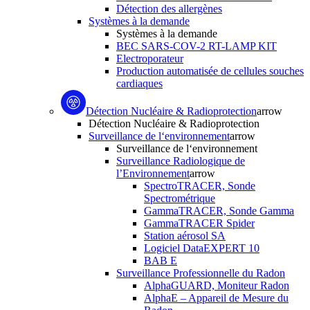
Détection des allergènes
Systèmes à la demande
Systèmes à la demande
BEC SARS-COV-2 RT-LAMP KIT
Electroporateur
Production automatisée de cellules souches
cardiaques
Détection Nucléaire & Radioprotection
arrow
Détection Nucléaire & Radioprotection
Surveillance de l‘environnement
arrow
Surveillance de l‘environnement
Surveillance Radiologique de
l’Environnement
arrow
SpectroTRACER, Sonde
Spectrométrique
GammaTRACER, Sonde Gamma
GammaTRACER Spider
Station aérosol SA
Logiciel DataEXPERT 10
BAB E
Surveillance Professionnelle du Radon
AlphaGUARD, Moniteur Radon
AlphaE – Appareil de Mesure du