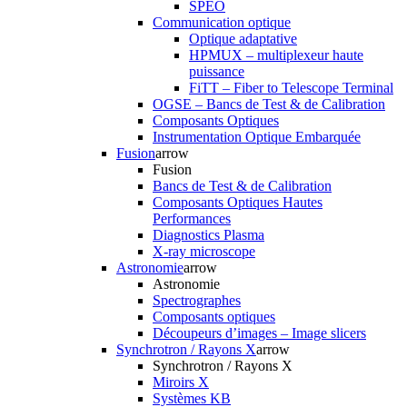
SPEO
Communication optique
Optique adaptative
HPMUX – multiplexeur haute
puissance
FiTT – Fiber to Telescope Terminal
OGSE – Bancs de Test & de Calibration
Composants Optiques
Instrumentation Optique Embarquée
Fusion
arrow
Fusion
Bancs de Test & de Calibration
Composants Optiques Hautes
Performances
Diagnostics Plasma
X-ray microscope
Astronomie
arrow
Astronomie
Spectrographes
Composants optiques
Découpeurs d’images – Image slicers
Synchrotron / Rayons X
arrow
Synchrotron / Rayons X
Miroirs X
Systèmes KB