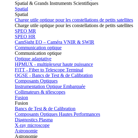
Spatial & Grands Instruments Scientifiques
Spatial
Spatial
Charge utile optique pour les constellations de petits satellites
Charge utile optique pour les constellations de petits satellites
SPEO MR
SPEO HR
CamSight EO – Caméra VNIR & SWIR
Communication optique
Communication optique
Optique adaptative
HPMUX - multiplexeur haute puissance
FiTT - Fiber to Telescope Terminal
OGSE - Bancs de Test & de Calibration
Composants Optiques
Instrumentation Optique Embarquée
Collimateurs & télescopes
Fusion
Fusion
Bancs de Test & de Calibration
Composants Optiques Hautes Performances
Diagnostics Plasma
X-ray microscope
Astronomie
Astronomie