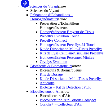
Sciences du Vivant
arrow
Sciences du Vivant
Préparation d’Échantillons –
Homogénéisateurs
arrow
Préparation d’Échantillons –
Homogénéisateurs
Homogénéisateur Broyeur de Tissus
Precellys Evolution Touch
Precellys Connect
Homogénéisateur Precellys 24 Touch
Kit de Dissociation Multi-Tissus Precellys
Kits de Lyse Cellulaire/Tissulaire Precellys
Homogénéisateur Personnel Minilys
Cryolys Evolution
Bioréactifs & Biomarqueurs
arrow
Bioréactifs & Biomarqueurs
Kits de Dosage
Kit de Dissociation Multi-Tissus Precellys
Anticorps
Biotoxis – Kit de Détection qPCR
Biocollecteurs d’Air
arrow
Biocollecteurs d’Air
Biocollecteur d’Air Coriolis Compact
Coriolis+ – Collecteur d’Air