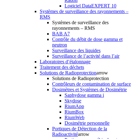
Radon
Logiciel DataEXPERT 10
Systèmes de surveillance des rayonnements –
RMS
Systèmes de surveillance des
rayonnements – RMS
BAB A7
Contrôle du débit de dose gamma et
neutron
Surveillance des liquides
Surveillance de l’activité dans l’air
Laboratoires d’étalonnage
Traitement des déchets
Solutions de Radioprotection
arrow
Solutions de Radioprotection
Contrôleurs de contamination de surface
Dosimètres et Systèmes de Dosimétrie
Saphydose gamma i
Skydose
RiumApp
RiumBox
RiumWeb
Dosimétrie personnelle
Portiques de Détection de la
Radioactivité
arrow