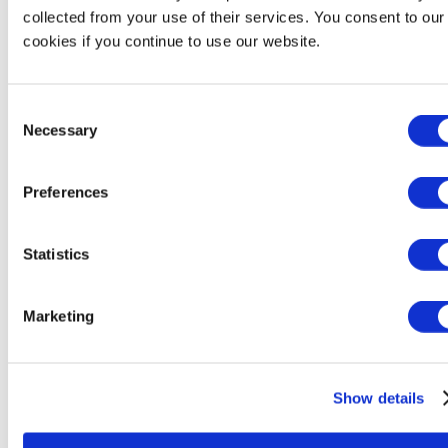
Bertin Environics
collected from your use of their services. You consent to our
Bertin Exensor
cookies if you continue to use our website.
Bertin Health & Life Sciences
Bertin Instruments
Bertin VF Nuclear
Bertin Winlight
Consent
Necessary
Selection
Filiales
Preferences
Filiales
Bertin Alpao
Bertin Corp.
Statistics
Bertin Environics
Bertin Exensor
Bertin GmBH
Marketing
Bertin Italia
Bertin VF Nuclear
Show details
Implantations