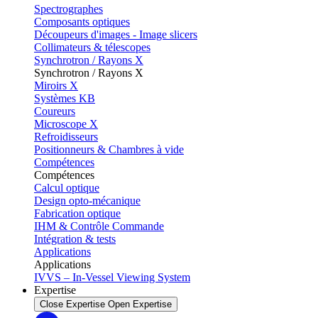
Spectrographes
Composants optiques
Découpeurs d'images - Image slicers
Collimateurs & télescopes
Synchrotron / Rayons X
Synchrotron / Rayons X
Miroirs X
Systèmes KB
Coureurs
Microscope X
Refroidisseurs
Positionneurs & Chambres à vide
Compétences
Compétences
Calcul optique
Design opto-mécanique
Fabrication optique
IHM & Contrôle Commande
Intégration & tests
Applications
Applications
IVVS – In-Vessel Viewing System
Expertise
Close Expertise
Open Expertise