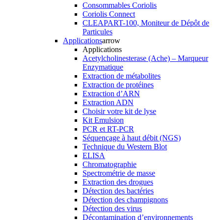
Consommables Coriolis
Coriolis Connect
CLEAPART-100, Moniteur de Dépôt de
Particules
Applications
arrow
Applications
Acetylcholinesterase (Ache) – Marqueur
Enzymatique
Extraction de métabolites
Extraction de protéines
Extraction d’ARN
Extraction ADN
Choisir votre kit de lyse
Kit Emulsion
PCR et RT-PCR
Séquençage à haut débit (NGS)
Technique du Western Blot
ELISA
Chromatographie
Spectrométrie de masse
Extraction des drogues
Détection des bactéries
Détection des champignons
Détection des virus
Décontamination d’environnements