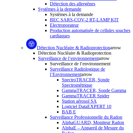
Détection des allergènes
Systèmes à la demande
Systèmes à la demande
BEC SARS-COV-2 RT-LAMP KIT
Electroporateur
Production automatisée de cellules souches
cardiaques
Détection Nucléaire & Radioprotection
arrow
Détection Nucléaire & Radioprotection
Surveillance de l‘environnement
arrow
Surveillance de l‘environnement
Surveillance Radiologique de
l’Environnement
arrow
SpectroTRACER, Sonde
Spectrométrique
GammaTRACER, Sonde Gamma
GammaTRACER Spider
Station aérosol SA
Logiciel DataEXPERT 10
BAB E
Surveillance Professionnelle du Radon
AlphaGUARD, Moniteur Radon
AlphaE – Appareil de Mesure du