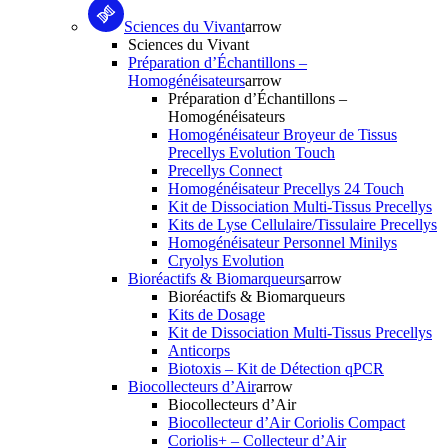
Sciences du Vivant
arrow
Sciences du Vivant
Préparation d’Échantillons –
Homogénéisateurs
arrow
Préparation d’Échantillons –
Homogénéisateurs
Homogénéisateur Broyeur de Tissus
Precellys Evolution Touch
Precellys Connect
Homogénéisateur Precellys 24 Touch
Kit de Dissociation Multi-Tissus Precellys
Kits de Lyse Cellulaire/Tissulaire Precellys
Homogénéisateur Personnel Minilys
Cryolys Evolution
Bioréactifs & Biomarqueurs
arrow
Bioréactifs & Biomarqueurs
Kits de Dosage
Kit de Dissociation Multi-Tissus Precellys
Anticorps
Biotoxis – Kit de Détection qPCR
Biocollecteurs d’Air
arrow
Biocollecteurs d’Air
Biocollecteur d’Air Coriolis Compact
Coriolis+ – Collecteur d’Air