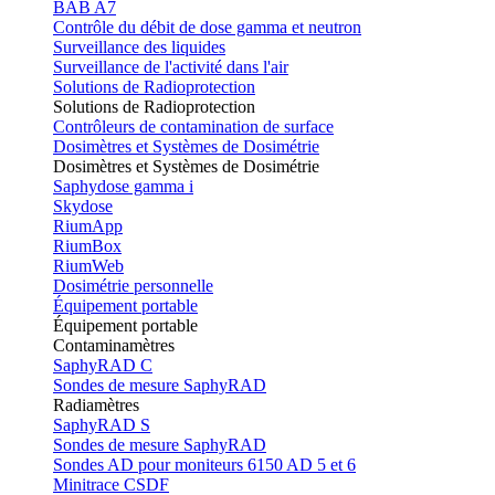
BAB A7
Contrôle du débit de dose gamma et neutron
Surveillance des liquides
Surveillance de l'activité dans l'air
Solutions de Radioprotection
Solutions de Radioprotection
Contrôleurs de contamination de surface
Dosimètres et Systèmes de Dosimétrie
Dosimètres et Systèmes de Dosimétrie
Saphydose gamma i
Skydose
RiumApp
RiumBox
RiumWeb
Dosimétrie personnelle
Équipement portable
Équipement portable
Contaminamètres
SaphyRAD C
Sondes de mesure SaphyRAD
Radiamètres
SaphyRAD S
Sondes de mesure SaphyRAD
Sondes AD pour moniteurs 6150 AD 5 et 6
Minitrace CSDF