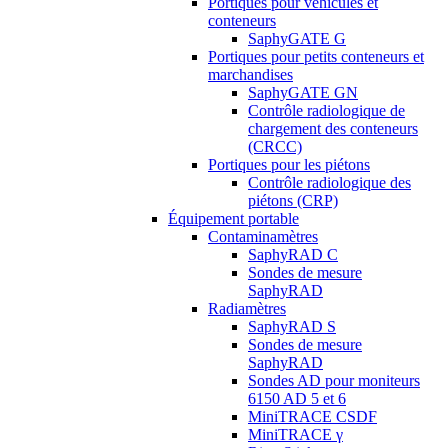
Portiques pour véhicules et
conteneurs
SaphyGATE G
Portiques pour petits conteneurs et
marchandises
SaphyGATE GN
Contrôle radiologique de
chargement des conteneurs
(CRCC)
Portiques pour les piétons
Contrôle radiologique des
piétons (CRP)
Équipement portable
Contaminamètres
SaphyRAD C
Sondes de mesure
SaphyRAD
Radiamètres
SaphyRAD S
Sondes de mesure
SaphyRAD
Sondes AD pour moniteurs
6150 AD 5 et 6
MiniTRACE CSDF
MiniTRACE γ