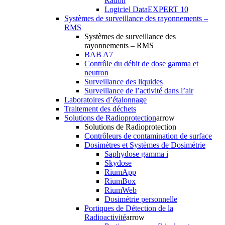
Radon
Logiciel DataEXPERT 10
Systèmes de surveillance des rayonnements –
RMS
Systèmes de surveillance des
rayonnements – RMS
BAB A7
Contrôle du débit de dose gamma et
neutron
Surveillance des liquides
Surveillance de l’activité dans l’air
Laboratoires d’étalonnage
Traitement des déchets
Solutions de Radioprotection
arrow
Solutions de Radioprotection
Contrôleurs de contamination de surface
Dosimètres et Systèmes de Dosimétrie
Saphydose gamma i
Skydose
RiumApp
RiumBox
RiumWeb
Dosimétrie personnelle
Portiques de Détection de la
Radioactivité
arrow