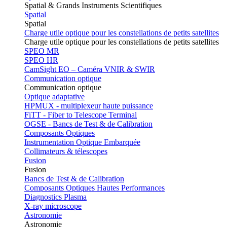
Spatial & Grands Instruments Scientifiques
Spatial
Spatial
Charge utile optique pour les constellations de petits satellites
Charge utile optique pour les constellations de petits satellites
SPEO MR
SPEO HR
CamSight EO – Caméra VNIR & SWIR
Communication optique
Communication optique
Optique adaptative
HPMUX - multiplexeur haute puissance
FiTT - Fiber to Telescope Terminal
OGSE - Bancs de Test & de Calibration
Composants Optiques
Instrumentation Optique Embarquée
Collimateurs & télescopes
Fusion
Fusion
Bancs de Test & de Calibration
Composants Optiques Hautes Performances
Diagnostics Plasma
X-ray microscope
Astronomie
Astronomie