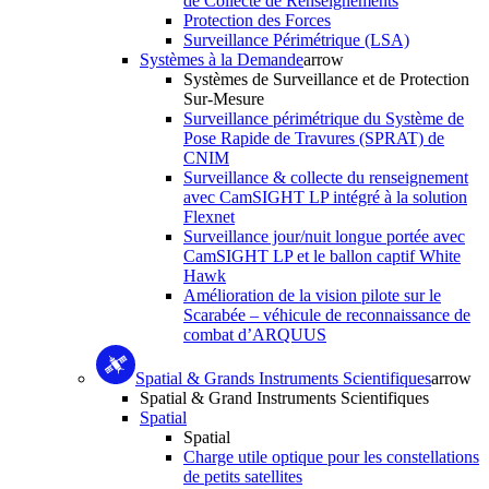
de Collecte de Renseignements
Protection des Forces
Surveillance Périmétrique (LSA)
Systèmes à la Demande
arrow
Systèmes de Surveillance et de Protection
Sur-Mesure
Surveillance périmétrique du Système de
Pose Rapide de Travures (SPRAT) de
CNIM
Surveillance & collecte du renseignement
avec CamSIGHT LP intégré à la solution
Flexnet
Surveillance jour/nuit longue portée avec
CamSIGHT LP et le ballon captif White
Hawk
Amélioration de la vision pilote sur le
Scarabée – véhicule de reconnaissance de
combat d’ARQUUS
Spatial & Grands Instruments Scientifiques
arrow
Spatial & Grand Instruments Scientifiques
Spatial
Spatial
Charge utile optique pour les constellations
de petits satellites