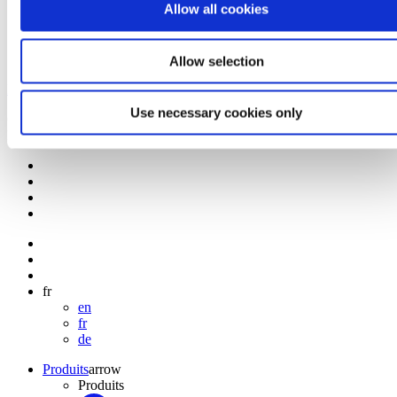
Allow all cookies
Certifications
Allow selection
Bertin Technologies - Monitor the invisible
Use necessary cookies only
Combiner la surveillance du radon et l’intelligence artificielle pour
les études sismiques - Bertin Technologies
fr
en
fr
de
Produits
arrow
Produits