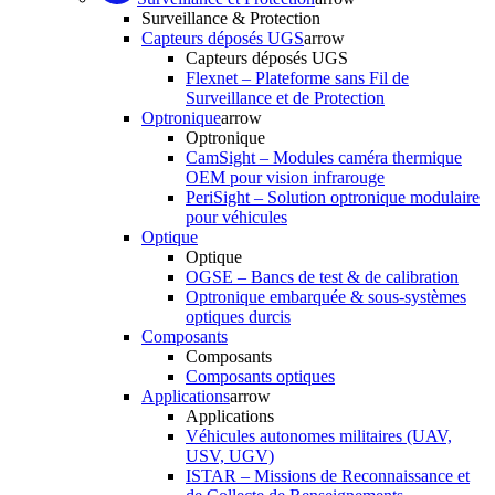
Surveillance & Protection
Capteurs déposés UGS
arrow
Capteurs déposés UGS
Flexnet – Plateforme sans Fil de
Surveillance et de Protection
Optronique
arrow
Optronique
CamSight – Modules caméra thermique
OEM pour vision infrarouge
PeriSight – Solution optronique modulaire
pour véhicules
Optique
Optique
OGSE – Bancs de test & de calibration
Optronique embarquée & sous-systèmes
optiques durcis
Composants
Composants
Composants optiques
Applications
arrow
Applications
Véhicules autonomes militaires (UAV,
USV, UGV)
ISTAR – Missions de Reconnaissance et