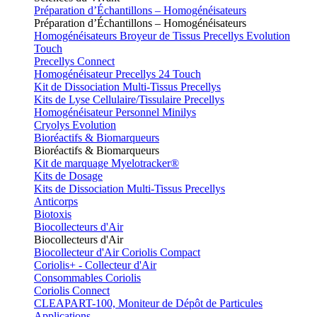
Préparation d’Échantillons – Homogénéisateurs
Préparation d’Échantillons – Homogénéisateurs
Homogénéisateurs Broyeur de Tissus Precellys Evolution
Touch
Precellys Connect
Homogénéisateur Precellys 24 Touch
Kit de Dissociation Multi-Tissus Precellys
Kits de Lyse Cellulaire/Tissulaire Precellys
Homogénéisateur Personnel Minilys
Cryolys Evolution
Bioréactifs & Biomarqueurs
Bioréactifs & Biomarqueurs
Kit de marquage Myelotracker®
Kits de Dosage
Kits de Dissociation Multi-Tissus Precellys
Anticorps
Biotoxis
Biocollecteurs d'Air
Biocollecteurs d'Air
Biocollecteur d'Air Coriolis Compact
Coriolis+ - Collecteur d'Air
Consommables Coriolis
Coriolis Connect
CLEAPART-100, Moniteur de Dépôt de Particules
Applications