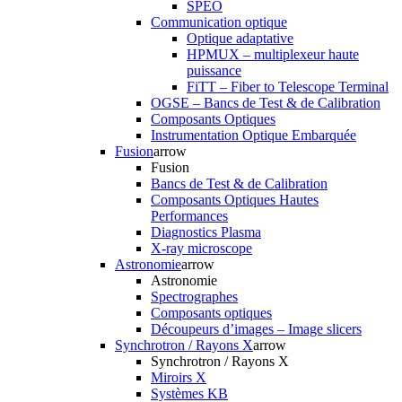
SPEO
Communication optique
Optique adaptative
HPMUX – multiplexeur haute
puissance
FiTT – Fiber to Telescope Terminal
OGSE – Bancs de Test & de Calibration
Composants Optiques
Instrumentation Optique Embarquée
Fusion
arrow
Fusion
Bancs de Test & de Calibration
Composants Optiques Hautes
Performances
Diagnostics Plasma
X-ray microscope
Astronomie
arrow
Astronomie
Spectrographes
Composants optiques
Découpeurs d’images – Image slicers
Synchrotron / Rayons X
arrow
Synchrotron / Rayons X
Miroirs X
Systèmes KB