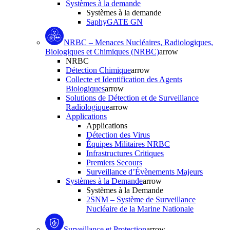
Systèmes à la demande
Systèmes à la demande
SaphyGATE GN
NRBC – Menaces Nucléaires, Radiologiques,
Biologiques et Chimiques (NRBC)
arrow
NRBC
Détection Chimique
arrow
Collecte et Identification des Agents
Biologiques
arrow
Solutions de Détection et de Surveillance
Radiologique
arrow
Applications
Applications
Détection des Virus
Équipes Militaires NRBC
Infrastructures Critiques
Premiers Secours
Surveillance d’Évènements Majeurs
Systèmes à la Demande
arrow
Systèmes à la Demande
2SNM – Système de Surveillance
Nucléaire de la Marine Nationale
Surveillance et Protection
arrow