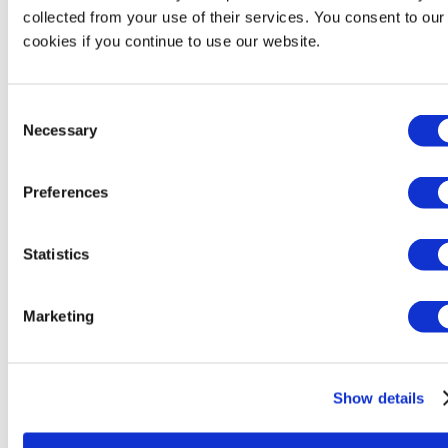
Bertin Environics
collected from your use of their services. You consent to our
Bertin Exensor
cookies if you continue to use our website.
Bertin Health & Life Sciences
Bertin Instruments
Bertin VF Nuclear
Bertin Winlight
Consent
Necessary
Selection
Filiales
Preferences
Filiales
Bertin Alpao
Bertin Corp.
Statistics
Bertin Environics
Bertin Exensor
Bertin GmBH
Marketing
Bertin Italia
Bertin VF Nuclear
Show details
Implantations