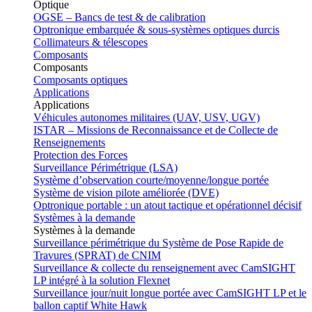
Optique
OGSE – Bancs de test & de calibration
Optronique embarquée & sous-systèmes optiques durcis
Collimateurs & télescopes
Composants
Composants
Composants optiques
Applications
Applications
Véhicules autonomes militaires (UAV, USV, UGV)
ISTAR – Missions de Reconnaissance et de Collecte de
Renseignements
Protection des Forces
Surveillance Périmétrique (LSA)
Système d’observation courte/moyenne/longue portée
Système de vision pilote améliorée (DVE)
Optronique portable : un atout tactique et opérationnel décisif
Systèmes à la demande
Systèmes à la demande
Surveillance périmétrique du Système de Pose Rapide de
Travures (SPRAT) de CNIM
Surveillance & collecte du renseignement avec CamSIGHT
LP intégré à la solution Flexnet
Surveillance jour/nuit longue portée avec CamSIGHT LP et le
ballon captif White Hawk