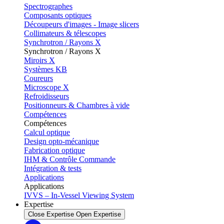
Spectrographes
Composants optiques
Découpeurs d'images - Image slicers
Collimateurs & télescopes
Synchrotron / Rayons X
Synchrotron / Rayons X
Miroirs X
Systèmes KB
Coureurs
Microscope X
Refroidisseurs
Positionneurs & Chambres à vide
Compétences
Compétences
Calcul optique
Design opto-mécanique
Fabrication optique
IHM & Contrôle Commande
Intégration & tests
Applications
Applications
IVVS – In-Vessel Viewing System
Expertise
Close Expertise
Open Expertise