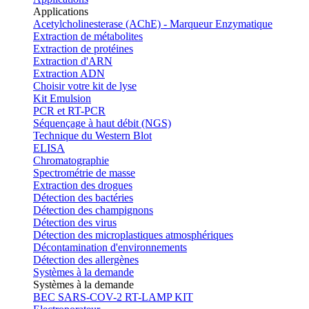
Applications
Acetylcholinesterase (AChE) - Marqueur Enzymatique
Extraction de métabolites
Extraction de protéines
Extraction d'ARN
Extraction ADN
Choisir votre kit de lyse
Kit Emulsion
PCR et RT-PCR
Séquençage à haut débit (NGS)
Technique du Western Blot
ELISA
Chromatographie
Spectrométrie de masse
Extraction des drogues
Détection des bactéries
Détection des champignons
Détection des virus
Détection des microplastiques atmosphériques
Décontamination d'environnements
Détection des allergènes
Systèmes à la demande
Systèmes à la demande
BEC SARS-COV-2 RT-LAMP KIT