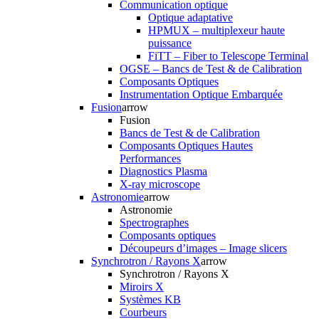
Communication optique
Optique adaptative
HPMUX – multiplexeur haute
puissance
FiTT – Fiber to Telescope Terminal
OGSE – Bancs de Test & de Calibration
Composants Optiques
Instrumentation Optique Embarquée
Fusion
arrow
Fusion
Bancs de Test & de Calibration
Composants Optiques Hautes
Performances
Diagnostics Plasma
X-ray microscope
Astronomie
arrow
Astronomie
Spectrographes
Composants optiques
Découpeurs d’images – Image slicers
Synchrotron / Rayons X
arrow
Synchrotron / Rayons X
Miroirs X
Systèmes KB
Courbeurs