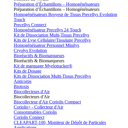
Préparation d’Échantillons – Homogénéisateurs
Préparation d’Échantillons – Homogénéisateurs
Homogénéisateurs Broyeur de Tissus Precellys Evolution
Touch
Precellys Connect
Homogénéisateur Precellys 24 Touch
Kit de Dissociation Multi-Tissus Precellys
Kits de Lyse Cellulaire/Tissulaire Precellys
Homogénéisateur Personnel Minilys
Cryolys Evolution
Bioréactifs & Biomarqueurs
Bioréactifs & Biomarqueurs
Kit de marquage Myelotracker®
Kits de Dosage
Kits de Dissociation Multi-Tissus Precellys
Anticorps
Biotoxis
Biocollecteurs d'Air
Biocollecteurs d'Air
Biocollecteur d'Air Coriolis Compact
Coriolis+ - Collecteur d'Air
Consommables Coriolis
Coriolis Connect
CLEAPART-100, Moniteur de Dépôt de Particules
Applications