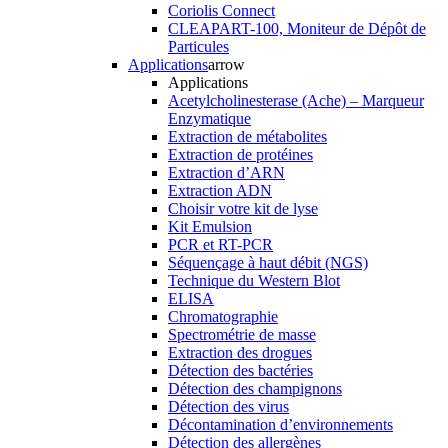
Coriolis Connect
CLEAPART-100, Moniteur de Dépôt de
Particules
Applications
arrow
Applications
Acetylcholinesterase (Ache) – Marqueur
Enzymatique
Extraction de métabolites
Extraction de protéines
Extraction d’ARN
Extraction ADN
Choisir votre kit de lyse
Kit Emulsion
PCR et RT-PCR
Séquençage à haut débit (NGS)
Technique du Western Blot
ELISA
Chromatographie
Spectrométrie de masse
Extraction des drogues
Détection des bactéries
Détection des champignons
Détection des virus
Décontamination d’environnements
Détection des allergènes