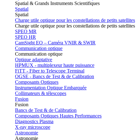
Spatial & Grands Instruments Scientifiques
Spatial
Spatial
Charge utile optique pour les constellations de petits satellites
Charge utile optique pour les constellations de petits satellites
SPEO MR
SPEO HR
CamSight EO – Caméra VNIR & SWIR
Communication optique
Communication optique
Optique adaptative
HPMUX - multiplexeur haute puissance
FiTT - Fiber to Telescope Terminal
OGSE - Bancs de Test & de Calibration
Composants Optiques
Instrumentation Optique Embarquée
Collimateurs & télescopes
Fusion
Fusion
Bancs de Test & de Calibration
Composants Optiques Hautes Performances
Diagnostics Plasma
X-ray microscope
Astronomie
Astronomie