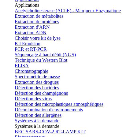
Applications
Acetylcholinesterase (AChE) - Marqueur Enzymatique
Extraction de métabolites
Extraction de protéines
Extraction d'ARN
Extraction ADN
Choisir votre kit de lyse
Kit Emulsion
PCR et RT-PCR
Séquençage à haut débit (NGS)
Technique du Western Blot
ELISA
Chromatographie
Spectrométrie de masse
Extraction des drogues
Détection des bactéries
Détection des champignons
Détection des virus
Détection des microplastiques atmosphériques
Décontamination d'environnements
Détection des allergènes
Systèmes à la demande
Systèmes à la demande
BEC SARS-COV-2 RT-LAMP KIT