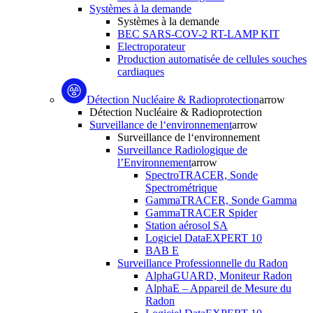
Systèmes à la demande
Systèmes à la demande
BEC SARS-COV-2 RT-LAMP KIT
Electroporateur
Production automatisée de cellules souches
cardiaques
Détection Nucléaire & Radioprotection
arrow
Détection Nucléaire & Radioprotection
Surveillance de l‘environnement
arrow
Surveillance de l‘environnement
Surveillance Radiologique de
l’Environnement
arrow
SpectroTRACER, Sonde
Spectrométrique
GammaTRACER, Sonde Gamma
GammaTRACER Spider
Station aérosol SA
Logiciel DataEXPERT 10
BAB E
Surveillance Professionnelle du Radon
AlphaGUARD, Moniteur Radon
AlphaE – Appareil de Mesure du
Radon