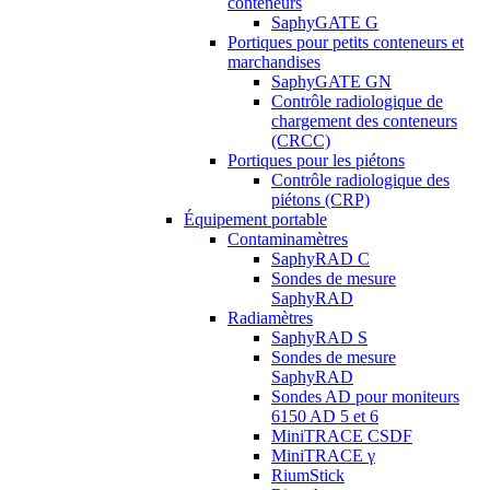
conteneurs
SaphyGATE G
Portiques pour petits conteneurs et
marchandises
SaphyGATE GN
Contrôle radiologique de
chargement des conteneurs
(CRCC)
Portiques pour les piétons
Contrôle radiologique des
piétons (CRP)
Équipement portable
Contaminamètres
SaphyRAD C
Sondes de mesure
SaphyRAD
Radiamètres
SaphyRAD S
Sondes de mesure
SaphyRAD
Sondes AD pour moniteurs
6150 AD 5 et 6
MiniTRACE CSDF
MiniTRACE γ
RiumStick