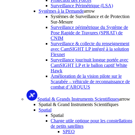
Protection des Forces
Surveillance Périmétrique (LSA)
Systèmes à la Demande
arrow
Systèmes de Surveillance et de Protection
Sur-Mesure
Surveillance périmétrique du Système de
Pose Rapide de Travures (SPRAT) de
CNIM
Surveillance & collecte du renseignement
avec CamSIGHT LP intégré à la solution
Flexnet
Surveillance jour/nuit longue portée avec
CamSIGHT LP et le ballon captif White
Hawk
Amélioration de la vision pilote sur le
Scarabée – véhicule de reconnaissance de
combat d’ARQUUS
Spatial & Grands Instruments Scientifiques
arrow
Spatial & Grand Instruments Scientifiques
Spatial
Spatial
Charge utile optique pour les constellations
de petits satellites
SPEO