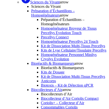
Sciences du Vivant
arrow
Sciences du Vivant
Préparation d’Échantillons –
Homogénéisateurs
arrow
Préparation d’Échantillons –
Homogénéisateurs
Homogénéisateur Broyeur de Tissus
Precellys Evolution Touch
Precellys Connect
Homogénéisateur Precellys 24 Touch
Kit de Dissociation Multi-Tissus Precellys
Kits de Lyse Cellulaire/Tissulaire Precellys
Homogénéisateur Personnel Minilys
Cryolys Evolution
Bioréactifs & Biomarqueurs
arrow
Bioréactifs & Biomarqueurs
Kits de Dosage
Kit de Dissociation Multi-Tissus Precellys
Anticorps
Biotoxis – Kit de Détection qPCR
Biocollecteurs d’Air
arrow
Biocollecteurs d’Air
Biocollecteur d’Air Coriolis Compact
Coriolis+ – Collecteur d’Air
Consommables Coriolis