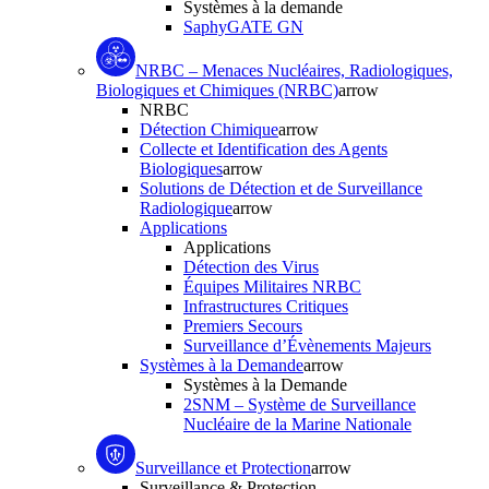
Systèmes à la demande
SaphyGATE GN
NRBC – Menaces Nucléaires, Radiologiques,
Biologiques et Chimiques (NRBC)
arrow
NRBC
Détection Chimique
arrow
Collecte et Identification des Agents
Biologiques
arrow
Solutions de Détection et de Surveillance
Radiologique
arrow
Applications
Applications
Détection des Virus
Équipes Militaires NRBC
Infrastructures Critiques
Premiers Secours
Surveillance d’Évènements Majeurs
Systèmes à la Demande
arrow
Systèmes à la Demande
2SNM – Système de Surveillance
Nucléaire de la Marine Nationale
Surveillance et Protection
arrow
Surveillance & Protection