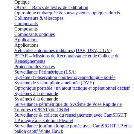
Optique
OGSE – Bancs de test & de calibration
Optronique embarquée & sous-systèmes optiques durcis
Collimateurs & télescopes
Composants
Composants
Composants optiques
Applications
Applications
Véhicules autonomes militaires (UAV, USV, UGV)
ISTAR – Missions de Reconnaissance et de Collecte de
Renseignements
Protection des Forces
Surveillance Périmétrique (LSA)
Système d’observation courte/moyenne/longue portée
Système de vision pilote améliorée (DVE)
Optronique portable : un atout tactique et opérationnel décisif
Systèmes à la demande
Systèmes à la demande
Surveillance périmétrique du Système de Pose Rapide de
Travures (SPRAT) de CNIM
Surveillance & collecte du renseignement avec CamSIGHT
LP intégré à la solution Flexnet
Surveillance jour/nuit longue portée avec CamSIGHT LP et le
ballon captif White Hawk