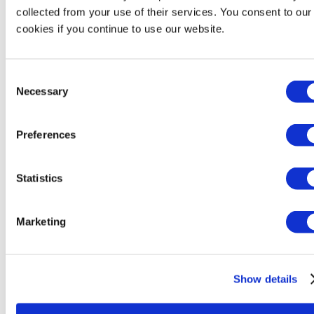
Bertin Environics
collected from your use of their services. You consent to our
Bertin Exensor
cookies if you continue to use our website.
Bertin Health & Life Sciences
Bertin Instruments
Bertin VF Nuclear
Bertin Winlight
Consent
Necessary
Selection
Filiales
Preferences
Filiales
Bertin Alpao
Bertin Corp.
Statistics
Bertin Environics
Bertin Exensor
Bertin GmBH
Marketing
Bertin Italia
Bertin VF Nuclear
Show details
Implantations