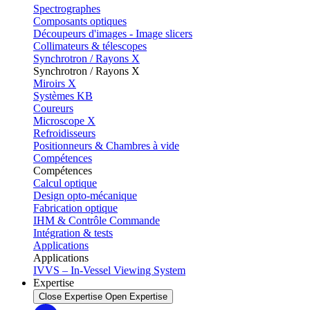
Spectrographes
Composants optiques
Découpeurs d'images - Image slicers
Collimateurs & télescopes
Synchrotron / Rayons X
Synchrotron / Rayons X
Miroirs X
Systèmes KB
Coureurs
Microscope X
Refroidisseurs
Positionneurs & Chambres à vide
Compétences
Compétences
Calcul optique
Design opto-mécanique
Fabrication optique
IHM & Contrôle Commande
Intégration & tests
Applications
Applications
IVVS – In-Vessel Viewing System
Expertise
Close Expertise
Open Expertise