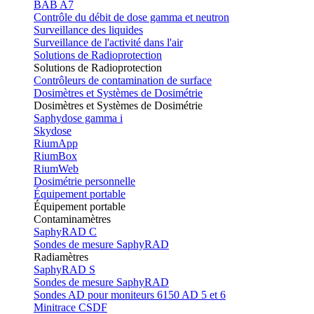
BAB A7
Contrôle du débit de dose gamma et neutron
Surveillance des liquides
Surveillance de l'activité dans l'air
Solutions de Radioprotection
Solutions de Radioprotection
Contrôleurs de contamination de surface
Dosimètres et Systèmes de Dosimétrie
Dosimètres et Systèmes de Dosimétrie
Saphydose gamma i
Skydose
RiumApp
RiumBox
RiumWeb
Dosimétrie personnelle
Équipement portable
Équipement portable
Contaminamètres
SaphyRAD C
Sondes de mesure SaphyRAD
Radiamètres
SaphyRAD S
Sondes de mesure SaphyRAD
Sondes AD pour moniteurs 6150 AD 5 et 6
Minitrace CSDF