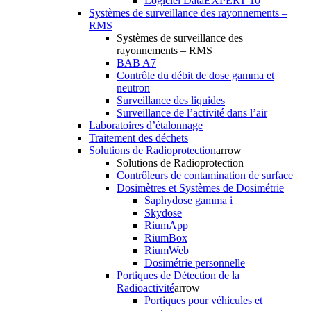
Logiciel DataEXPERT 10
Systèmes de surveillance des rayonnements –
RMS
Systèmes de surveillance des
rayonnements – RMS
BAB A7
Contrôle du débit de dose gamma et
neutron
Surveillance des liquides
Surveillance de l’activité dans l’air
Laboratoires d’étalonnage
Traitement des déchets
Solutions de Radioprotection
arrow
Solutions de Radioprotection
Contrôleurs de contamination de surface
Dosimètres et Systèmes de Dosimétrie
Saphydose gamma i
Skydose
RiumApp
RiumBox
RiumWeb
Dosimétrie personnelle
Portiques de Détection de la
Radioactivité
arrow
Portiques pour véhicules et