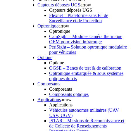
Capteurs déposés UGS
arrow
Capteurs déposés UGS
Flexnet – Plateforme sans Fil de
Surveillance et de Protection
Optronique
arrow
Optronique
CamSight – Modules caméra thermique
OEM pour vision infrarouge
PeriSight – Solution optronique modulaire
pour véhicules
Optique
Optique
OGSE – Bancs de test & de calibration
Optronique embarquée & sous-systèmes
optiques durcis
Composants
Composants
Composants optiques
Applications
arrow
Applications
Véhicules autonomes militaires (UAV,
USV, UGV)
ISTAR – Missions de Reconnaissance et
de Collecte de Renseignements