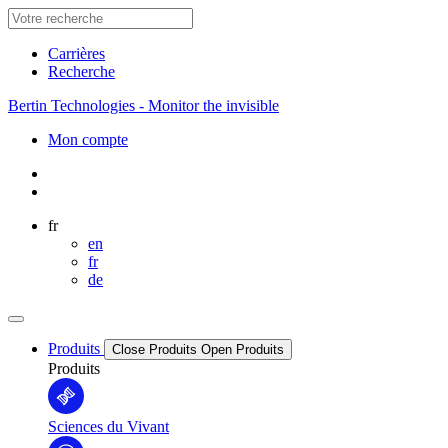
Carrières
Recherche
Bertin Technologies - Monitor the invisible
Mon compte
fr
en
fr
de
Produits
Close Produits
Open Produits
Produits
Sciences du Vivant