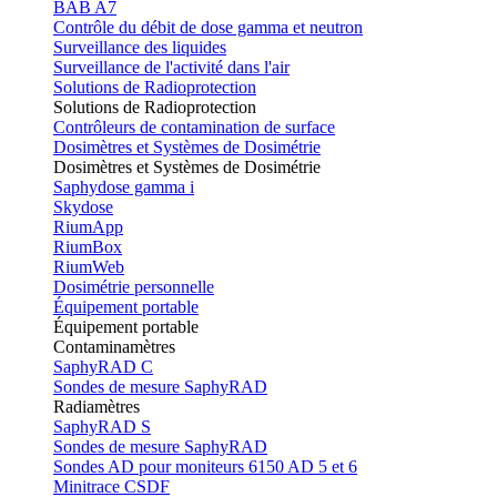
BAB A7
Contrôle du débit de dose gamma et neutron
Surveillance des liquides
Surveillance de l'activité dans l'air
Solutions de Radioprotection
Solutions de Radioprotection
Contrôleurs de contamination de surface
Dosimètres et Systèmes de Dosimétrie
Dosimètres et Systèmes de Dosimétrie
Saphydose gamma i
Skydose
RiumApp
RiumBox
RiumWeb
Dosimétrie personnelle
Équipement portable
Équipement portable
Contaminamètres
SaphyRAD C
Sondes de mesure SaphyRAD
Radiamètres
SaphyRAD S
Sondes de mesure SaphyRAD
Sondes AD pour moniteurs 6150 AD 5 et 6
Minitrace CSDF