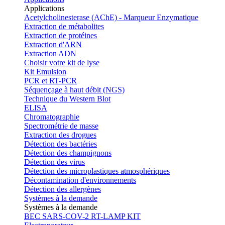
Applications
Acetylcholinesterase (AChE) - Marqueur Enzymatique
Extraction de métabolites
Extraction de protéines
Extraction d'ARN
Extraction ADN
Choisir votre kit de lyse
Kit Emulsion
PCR et RT-PCR
Séquençage à haut débit (NGS)
Technique du Western Blot
ELISA
Chromatographie
Spectrométrie de masse
Extraction des drogues
Détection des bactéries
Détection des champignons
Détection des virus
Détection des microplastiques atmosphériques
Décontamination d'environnements
Détection des allergènes
Systèmes à la demande
Systèmes à la demande
BEC SARS-COV-2 RT-LAMP KIT