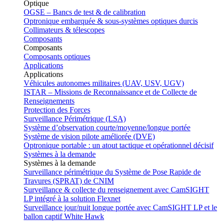
Optique
OGSE – Bancs de test & de calibration
Optronique embarquée & sous-systèmes optiques durcis
Collimateurs & télescopes
Composants
Composants
Composants optiques
Applications
Applications
Véhicules autonomes militaires (UAV, USV, UGV)
ISTAR – Missions de Reconnaissance et de Collecte de
Renseignements
Protection des Forces
Surveillance Périmétrique (LSA)
Système d’observation courte/moyenne/longue portée
Système de vision pilote améliorée (DVE)
Optronique portable : un atout tactique et opérationnel décisif
Systèmes à la demande
Systèmes à la demande
Surveillance périmétrique du Système de Pose Rapide de
Travures (SPRAT) de CNIM
Surveillance & collecte du renseignement avec CamSIGHT
LP intégré à la solution Flexnet
Surveillance jour/nuit longue portée avec CamSIGHT LP et le
ballon captif White Hawk