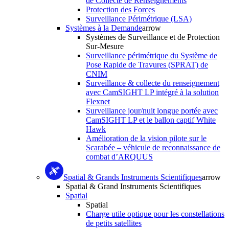
de Collecte de Renseignements
Protection des Forces
Surveillance Périmétrique (LSA)
Systèmes à la Demande
arrow
Systèmes de Surveillance et de Protection
Sur-Mesure
Surveillance périmétrique du Système de
Pose Rapide de Travures (SPRAT) de
CNIM
Surveillance & collecte du renseignement
avec CamSIGHT LP intégré à la solution
Flexnet
Surveillance jour/nuit longue portée avec
CamSIGHT LP et le ballon captif White
Hawk
Amélioration de la vision pilote sur le
Scarabée – véhicule de reconnaissance de
combat d’ARQUUS
Spatial & Grands Instruments Scientifiques
arrow
Spatial & Grand Instruments Scientifiques
Spatial
Spatial
Charge utile optique pour les constellations
de petits satellites