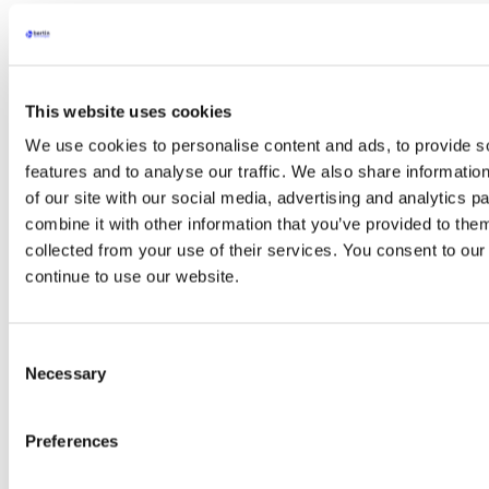
Consommables Coriolis
Coriolis Connect
CLEAPART-100, Moniteur de Dépôt de
Particules
Applications
arrow
Applications
This website uses cookies
Acetylcholinesterase (Ache) – Marqueur
We use cookies to personalise content and ads, to provide s
Enzymatique
Extraction de métabolites
features and to analyse our traffic. We also share informatio
Extraction de protéines
of our site with our social media, advertising and analytics 
Extraction d’ARN
combine it with other information that you’ve provided to them
Extraction ADN
Choisir votre kit de lyse
collected from your use of their services. You consent to our
Kit Emulsion
continue to use our website.
PCR et RT-PCR
Séquençage à haut débit (NGS)
Technique du Western Blot
ELISA
Consent
Chromatographie
Necessary
Selection
Spectrométrie de masse
Extraction des drogues
Détection des bactéries
Preferences
Détection des champignons
Détection des virus
Décontamination d’environnements