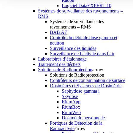
Radon
Logiciel DataEXPERT 10
Systèmes de surveillance des rayonnements –
RMS
Systèmes de surveillance des
rayonnements – RMS
BAB A7
Contrôle du débit de dose gamma et
neutron
Surveillance des liquides
Surveillance de l’activité dans l’air
Laboratoires d’étalonnage
Traitement des déchets
Solutions de Radioprotection
arrow
Solutions de Radioprotection
Contrôleurs de contamination de surface
Dosimètres et Systèmes de Dosimétrie
Saphydose gamma i
Skydose
RiumApp
RiumBox
RiumWeb
Dosimétrie personnelle
Portiques de Détection de la
Radioactivité
arrow