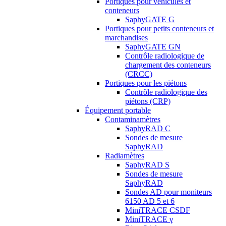
Portiques pour véhicules et
conteneurs
SaphyGATE G
Portiques pour petits conteneurs et
marchandises
SaphyGATE GN
Contrôle radiologique de
chargement des conteneurs
(CRCC)
Portiques pour les piétons
Contrôle radiologique des
piétons (CRP)
Équipement portable
Contaminamètres
SaphyRAD C
Sondes de mesure
SaphyRAD
Radiamètres
SaphyRAD S
Sondes de mesure
SaphyRAD
Sondes AD pour moniteurs
6150 AD 5 et 6
MiniTRACE CSDF
MiniTRACE γ