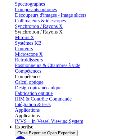
Spectrographes
Composants optiques
Découpeurs d'images - Image slicers
Collimateurs & télescopes
Synchrotron / Rayons X
Synchrotron / Rayons X
Miroirs X
Systèmes KB
Coureurs
Microscope X
Refroidisseurs
Positionneurs & Chambres à vide
Compétences
Compétences
Calcul optique
Design opto-mécanique
Fabrication optique
IHM & Contrôle Commande
Intégration & tests
Applications
Applications
IVVS – In-Vessel Viewing System
Expertise
Close Expertise
Open Expertise