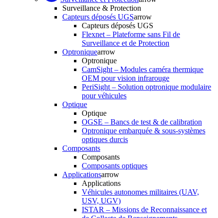
Surveillance & Protection
Capteurs déposés UGS
arrow
Capteurs déposés UGS
Flexnet – Plateforme sans Fil de
Surveillance et de Protection
Optronique
arrow
Optronique
CamSight – Modules caméra thermique
OEM pour vision infrarouge
PeriSight – Solution optronique modulaire
pour véhicules
Optique
Optique
OGSE – Bancs de test & de calibration
Optronique embarquée & sous-systèmes
optiques durcis
Composants
Composants
Composants optiques
Applications
arrow
Applications
Véhicules autonomes militaires (UAV,
USV, UGV)
ISTAR – Missions de Reconnaissance et