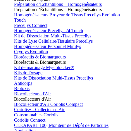
Préparation d’Échantillons – Homogénéisateurs
Préparation d’Échantillons – Homogénéisateurs
Homogénéisateurs Broyeur de Tissus Precellys Evolution
Touch
Precellys Connect
Homogénéisateur Precellys 24 Touch
Kit de Dissociation Multi-Tissus Precellys
Kits de Lyse Cellulaire/Tissulaire Precellys
Homogénéisateur Personnel Minilys
Cryolys Evolution
Bioréactifs & Biomarqueurs
Bioréactifs & Biomarqueurs
Kit de marquage Myelotracker®
Kits de Dosage
Kits de Dissociation Multi-Tissus Precellys
Anticorps
Biotoxis
Biocollecteurs d'Air
Biocollecteurs d'Air
Biocollecteur d'Air Coriolis Compact
Coriolis+ - Collecteur d'Air
Consommables Coriolis
Coriolis Connect
CLEAPART-100, Moniteur de Dépôt de Particules
Applications