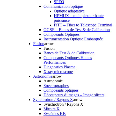
SPEO
Communication optique
Optique adaptative
HPMUX – multiplexeur haute
puissance
FiTT – Fiber to Telescope Terminal
OGSE – Bancs de Test & de Calibration
Composants Optiques
Instrumentation Optique Embarquée
Fusion
arrow
Fusion
Bancs de Test & de Calibration
Composants Optiques Hautes
Performances
Diagnostics Plasma
X-ray microscope
Astronomie
arrow
Astronomie
Spectrographes
Composants optiques
Découpeurs d’images – Image slicers
Synchrotron / Rayons X
arrow
Synchrotron / Rayons X
Miroirs X
Systèmes KB