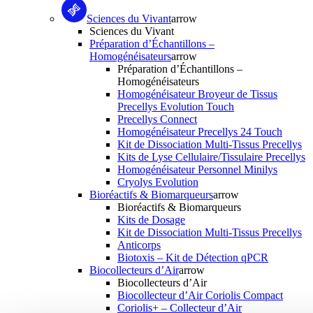
Sciences du Vivant
arrow
Sciences du Vivant
Préparation d’Échantillons –
Homogénéisateurs
arrow
Préparation d’Échantillons –
Homogénéisateurs
Homogénéisateur Broyeur de Tissus
Precellys Evolution Touch
Precellys Connect
Homogénéisateur Precellys 24 Touch
Kit de Dissociation Multi-Tissus Precellys
Kits de Lyse Cellulaire/Tissulaire Precellys
Homogénéisateur Personnel Minilys
Cryolys Evolution
Bioréactifs & Biomarqueurs
arrow
Bioréactifs & Biomarqueurs
Kits de Dosage
Kit de Dissociation Multi-Tissus Precellys
Anticorps
Biotoxis – Kit de Détection qPCR
Biocollecteurs d’Air
arrow
Biocollecteurs d’Air
Biocollecteur d’Air Coriolis Compact
Coriolis+ – Collecteur d’Air