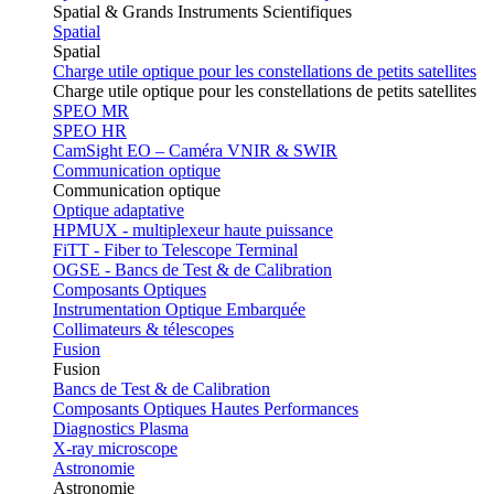
Spatial & Grands Instruments Scientifiques
Spatial
Spatial
Charge utile optique pour les constellations de petits satellites
Charge utile optique pour les constellations de petits satellites
SPEO MR
SPEO HR
CamSight EO – Caméra VNIR & SWIR
Communication optique
Communication optique
Optique adaptative
HPMUX - multiplexeur haute puissance
FiTT - Fiber to Telescope Terminal
OGSE - Bancs de Test & de Calibration
Composants Optiques
Instrumentation Optique Embarquée
Collimateurs & télescopes
Fusion
Fusion
Bancs de Test & de Calibration
Composants Optiques Hautes Performances
Diagnostics Plasma
X-ray microscope
Astronomie
Astronomie