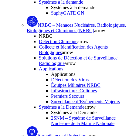
Systèmes à la demande
Systèmes à la demande
SaphyGATE GN
NRBC – Menaces Nucléaires, Radiologiques,
Biologiques et Chimiques (NRBC)
arrow
NRBC
Détection Chimique
arrow
Collecte et Identification des Agents
Biologiques
arrow
Solutions de Détection et de Surveillance
Radiologique
arrow
Applications
Applications
Détection des Virus
Équipes Militaires NRBC
Infrastructures Critiques
Premiers Secours
Surveillance d’Évènements Majeurs
Systèmes à la Demande
arrow
Systèmes à la Demande
2SNM – Système de Surveillance
Nucléaire de la Marine Nationale
Surveillance et Protection
arrow