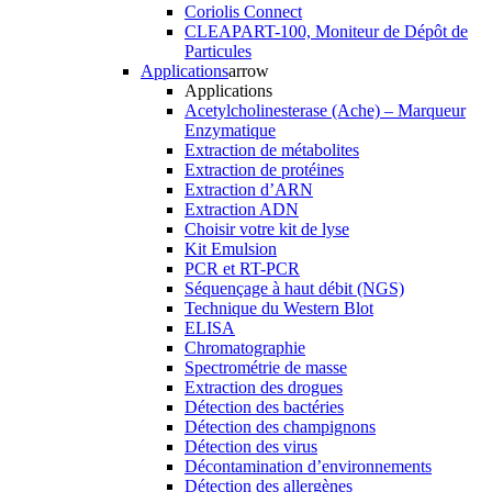
Coriolis Connect
CLEAPART-100, Moniteur de Dépôt de
Particules
Applications
arrow
Applications
Acetylcholinesterase (Ache) – Marqueur
Enzymatique
Extraction de métabolites
Extraction de protéines
Extraction d’ARN
Extraction ADN
Choisir votre kit de lyse
Kit Emulsion
PCR et RT-PCR
Séquençage à haut débit (NGS)
Technique du Western Blot
ELISA
Chromatographie
Spectrométrie de masse
Extraction des drogues
Détection des bactéries
Détection des champignons
Détection des virus
Décontamination d’environnements
Détection des allergènes