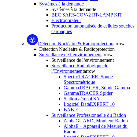
Systèmes à la demande
Systèmes à la demande
BEC SARS-COV-2 RT-LAMP KIT
Electroporateur
Production automatisée de cellules souches
cardiaques
Détection Nucléaire & Radioprotection
arrow
Détection Nucléaire & Radioprotection
Surveillance de l‘environnement
arrow
Surveillance de l‘environnement
Surveillance Radiologique de
l’Environnement
arrow
SpectroTRACER, Sonde
Spectrométrique
GammaTRACER, Sonde Gamma
GammaTRACER Spider
Station aérosol SA
Logiciel DataEXPERT 10
BAB E
Surveillance Professionnelle du Radon
AlphaGUARD, Moniteur Radon
AlphaE – Appareil de Mesure du
Radon