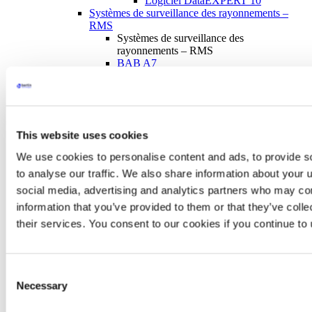
Logiciel DataEXPERT 10
Systèmes de surveillance des rayonnements –
RMS
Systèmes de surveillance des
rayonnements – RMS
BAB A7
Contrôle du débit de dose gamma et
neutron
Surveillance des liquides
Surveillance de l’activité dans l’air
Laboratoires d’étalonnage
This website uses cookies
Traitement des déchets
Solutions de Radioprotection
arrow
We use cookies to personalise content and ads, to provide s
Solutions de Radioprotection
to analyse our traffic. We also share information about your u
Contrôleurs de contamination de surface
Dosimètres et Systèmes de Dosimétrie
social media, advertising and analytics partners who may com
Saphydose gamma i
information that you’ve provided to them or that they’ve coll
Skydose
their services. You consent to our cookies if you continue to
RiumApp
RiumBox
RiumWeb
Dosimétrie personnelle
Consent
Portiques de Détection de la
Necessary
Selection
Radioactivité
arrow
Portiques pour véhicules et