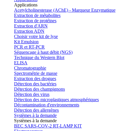
Applications
Acetylcholinesterase (AChE) - Marqueur Enzymatique
Extraction de métabolites
Extraction de protéines
Extraction d'ARN
Extraction ADN
Choisir votre kit de lyse
Kit Emulsion
PCR et RT-PCR
Séquençage à haut débit (NGS)
Technique du Western Blot
ELISA
Chromatographie
Spectrométrie de masse
Extraction des drogues
Détection des bactéries
Détection des champignons
Détection des virus
Détection des microplastiques atmosphériques
Décontamination d'environnements
Détection des allergènes
Systèmes à la demande
Systèmes à la demande
BEC SARS-COV-2 RT-LAMP KIT