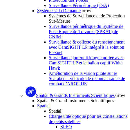
Protection des Forces
Surveillance Périmétrique (LSA)
Systèmes à la Demande
arrow
Systèmes de Surveillance et de Protection
Sur-Mesure
Surveillance périmétrique du Système de
Pose Rapide de Travures (SPRAT) de
CNIM
Surveillance & collecte du renseignement
avec CamSIGHT LP intégré à la solution
Flexnet
Surveillance jour/nuit longue portée avec
CamSIGHT LP et le ballon captif White
Hawk
Amélioration de la vision pilote sur le
Scarabée – véhicule de reconnaissance de
combat d’ARQUUS
Spatial & Grands Instruments Scientifiques
arrow
Spatial & Grand Instruments Scientifiques
Spatial
Spatial
Charge utile optique pour les constellations
de petits satellites
SPEO