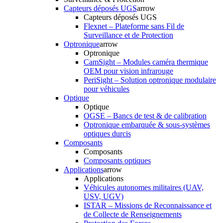
Capteurs déposés UGS
arrow
Capteurs déposés UGS
Flexnet – Plateforme sans Fil de
Surveillance et de Protection
Optronique
arrow
Optronique
CamSight – Modules caméra thermique
OEM pour vision infrarouge
PeriSight – Solution optronique modulaire
pour véhicules
Optique
Optique
OGSE – Bancs de test & de calibration
Optronique embarquée & sous-systèmes
optiques durcis
Composants
Composants
Composants optiques
Applications
arrow
Applications
Véhicules autonomes militaires (UAV,
USV, UGV)
ISTAR – Missions de Reconnaissance et
de Collecte de Renseignements