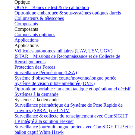
Optique
OGSE – Bancs de test & de calibration
Optronique embarquée & sous-systèmes optiques durcis
Collimateurs & télescopes
Composants
Composants
Composants optiques
Applications
Applications
Véhicules autonomes militaires (UAV, USV, UGV)
ISTAR – Missions de Reconnaissance et de Collecte de
Renseignements
Protection des Forces
Surveillance Périmétrique (LSA)
Système d’observation courte/moyenne/longue portée
Système de vision pilote améliorée (DVE)
Optronique portable : un atout tactique et opérationnel décisif
Systèmes à la demande
Systèmes à la demande
Surveillance périmétrique du Système de Pose Rapide de
Travures (SPRAT) de CNIM
Surveillance & collecte du renseignement avec CamSIGHT
LP intégré à la solution Flexnet
Surveillance jour/nuit longue portée avec CamSIGHT LP et le
ballon captif White Hawk