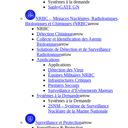
Systèmes à la demande
SaphyGATE GN
NRBC – Menaces Nucléaires, Radiologiques,
Biologiques et Chimiques (NRBC)
arrow
NRBC
Détection Chimique
arrow
Collecte et Identification des Agents
Biologiques
arrow
Solutions de Détection et de Surveillance
Radiologique
arrow
Applications
Applications
Détection des Virus
Équipes Militaires NRBC
Infrastructures Critiques
Premiers Secours
Surveillance d’Évènements Majeurs
Systèmes à la Demande
arrow
Systèmes à la Demande
2SNM – Système de Surveillance
Nucléaire de la Marine Nationale
Surveillance et Protection
arrow
Surveillance & Protection