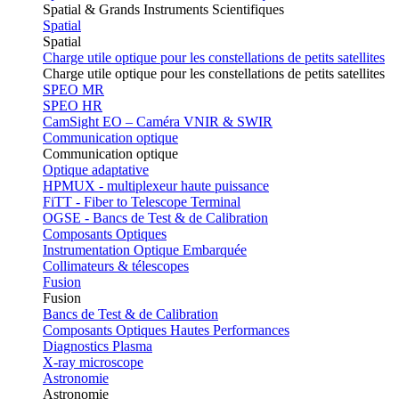
Spatial & Grands Instruments Scientifiques
Spatial
Spatial
Charge utile optique pour les constellations de petits satellites
Charge utile optique pour les constellations de petits satellites
SPEO MR
SPEO HR
CamSight EO – Caméra VNIR & SWIR
Communication optique
Communication optique
Optique adaptative
HPMUX - multiplexeur haute puissance
FiTT - Fiber to Telescope Terminal
OGSE - Bancs de Test & de Calibration
Composants Optiques
Instrumentation Optique Embarquée
Collimateurs & télescopes
Fusion
Fusion
Bancs de Test & de Calibration
Composants Optiques Hautes Performances
Diagnostics Plasma
X-ray microscope
Astronomie
Astronomie