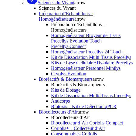
Sciences du Vivant
arrow
Sciences du Vivant
Préparation d’Échantillons –
Homogénéisateurs
arrow
Préparation d’Échantillons –
Homogénéisateurs
Homogénéisateur Broyeur de Tissus
Precellys Evolution Touch
Precellys Connect
Homogénéisateur Precellys 24 Touch
Kit de Dissociation Multi-Tissus Precellys
Kits de Lyse Cellulaire/Tissulaire Precellys
Homogénéisateur Personnel Minilys
Cryolys Evolution
Bioréactifs & Biomarqueurs
arrow
Bioréactifs & Biomarqueurs
Kits de Dosage
Kit de Dissociation Multi-Tissus Precellys
Anticorps
Biotoxis – Kit de Détection qPCR
Biocollecteurs d’Air
arrow
Biocollecteurs d’Air
Biocollecteur d’Air Coriolis Compact
Coriolis+ – Collecteur d’Air
Consommables Coriolis