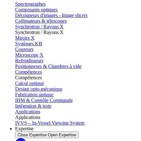
Spectrographes
Composants optiques
Découpeurs d'images - Image slicers
Collimateurs & télescopes
Synchrotron / Rayons X
Synchrotron / Rayons X
Miroirs X
Systèmes KB
Coureurs
Microscope X
Refroidisseurs
Positionneurs & Chambres à vide
Compétences
Compétences
Calcul optique
Design opto-mécanique
Fabrication optique
IHM & Contrôle Commande
Intégration & tests
Applications
Applications
IVVS – In-Vessel Viewing System
Expertise
Close Expertise
Open Expertise