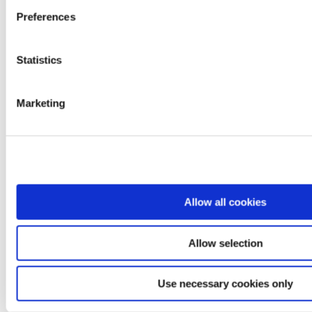
conteneurs
SaphyGATE G
Preferences
Portiques pour petits conteneurs et
marchandises
SaphyGATE GN
Statistics
Contrôle radiologique de
chargement des conteneurs
(CRCC)
Portiques pour les piétons
Marketing
Contrôle radiologique des
piétons (CRP)
Équipement portable
Contaminamètres
SaphyRAD C
Sondes de mesure
SaphyRAD
Allow all cookies
Radiamètres
SaphyRAD S
Sondes de mesure
SaphyRAD
Allow selection
Sondes AD pour moniteurs
6150 AD 5 et 6
MiniTRACE CSDF
Use necessary cookies only
MiniTRACE γ
RiumStick