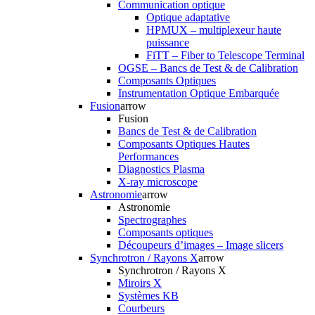
Communication optique
Optique adaptative
HPMUX – multiplexeur haute
puissance
FiTT – Fiber to Telescope Terminal
OGSE – Bancs de Test & de Calibration
Composants Optiques
Instrumentation Optique Embarquée
Fusion
arrow
Fusion
Bancs de Test & de Calibration
Composants Optiques Hautes
Performances
Diagnostics Plasma
X-ray microscope
Astronomie
arrow
Astronomie
Spectrographes
Composants optiques
Découpeurs d’images – Image slicers
Synchrotron / Rayons X
arrow
Synchrotron / Rayons X
Miroirs X
Systèmes KB
Courbeurs