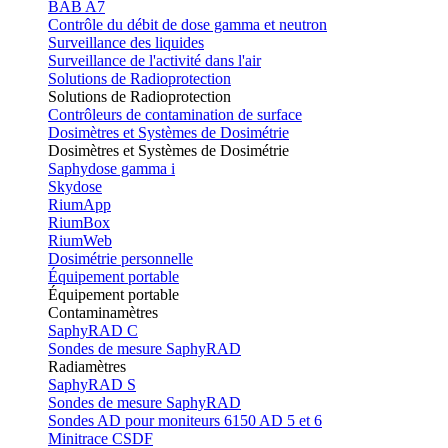
BAB A7
Contrôle du débit de dose gamma et neutron
Surveillance des liquides
Surveillance de l'activité dans l'air
Solutions de Radioprotection
Solutions de Radioprotection
Contrôleurs de contamination de surface
Dosimètres et Systèmes de Dosimétrie
Dosimètres et Systèmes de Dosimétrie
Saphydose gamma i
Skydose
RiumApp
RiumBox
RiumWeb
Dosimétrie personnelle
Équipement portable
Équipement portable
Contaminamètres
SaphyRAD C
Sondes de mesure SaphyRAD
Radiamètres
SaphyRAD S
Sondes de mesure SaphyRAD
Sondes AD pour moniteurs 6150 AD 5 et 6
Minitrace CSDF