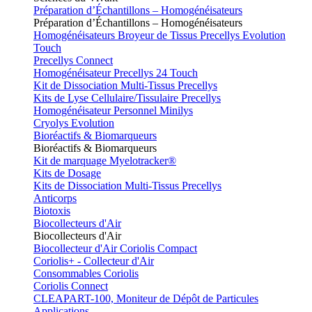
Préparation d’Échantillons – Homogénéisateurs
Préparation d’Échantillons – Homogénéisateurs
Homogénéisateurs Broyeur de Tissus Precellys Evolution
Touch
Precellys Connect
Homogénéisateur Precellys 24 Touch
Kit de Dissociation Multi-Tissus Precellys
Kits de Lyse Cellulaire/Tissulaire Precellys
Homogénéisateur Personnel Minilys
Cryolys Evolution
Bioréactifs & Biomarqueurs
Bioréactifs & Biomarqueurs
Kit de marquage Myelotracker®
Kits de Dosage
Kits de Dissociation Multi-Tissus Precellys
Anticorps
Biotoxis
Biocollecteurs d'Air
Biocollecteurs d'Air
Biocollecteur d'Air Coriolis Compact
Coriolis+ - Collecteur d'Air
Consommables Coriolis
Coriolis Connect
CLEAPART-100, Moniteur de Dépôt de Particules
Applications