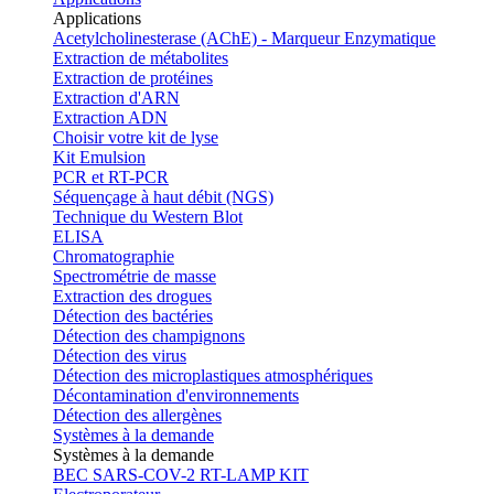
Applications
Acetylcholinesterase (AChE) - Marqueur Enzymatique
Extraction de métabolites
Extraction de protéines
Extraction d'ARN
Extraction ADN
Choisir votre kit de lyse
Kit Emulsion
PCR et RT-PCR
Séquençage à haut débit (NGS)
Technique du Western Blot
ELISA
Chromatographie
Spectrométrie de masse
Extraction des drogues
Détection des bactéries
Détection des champignons
Détection des virus
Détection des microplastiques atmosphériques
Décontamination d'environnements
Détection des allergènes
Systèmes à la demande
Systèmes à la demande
BEC SARS-COV-2 RT-LAMP KIT