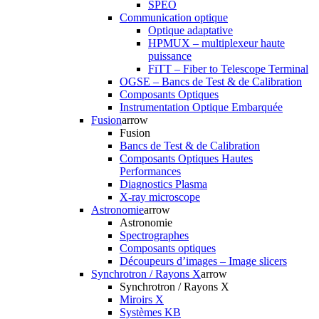
SPEO
Communication optique
Optique adaptative
HPMUX – multiplexeur haute
puissance
FiTT – Fiber to Telescope Terminal
OGSE – Bancs de Test & de Calibration
Composants Optiques
Instrumentation Optique Embarquée
Fusion
arrow
Fusion
Bancs de Test & de Calibration
Composants Optiques Hautes
Performances
Diagnostics Plasma
X-ray microscope
Astronomie
arrow
Astronomie
Spectrographes
Composants optiques
Découpeurs d’images – Image slicers
Synchrotron / Rayons X
arrow
Synchrotron / Rayons X
Miroirs X
Systèmes KB