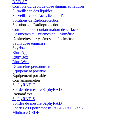
BAB A7
Contrôle du débit de dose gamma et neutron
Surveillance des liquides
Surveillance de l'activité dans l'air
Solutions de Radioprotection
Solutions de Radioprotection
Contrôleurs de contamination de surface
Dosimètres et Systèmes de Dosimétrie
Dosimètres et Systèmes de Dosimétrie
Saphydose gamma i
Skydose
RiumApp
RiumBox
RiumWeb
Dosimétrie personnelle
Équipement portable
Équipement portable
Contaminamètres
SaphyRAD C
Sondes de mesure SaphyRAD
Radiamètres
SaphyRAD S
Sondes de mesure SaphyRAD
Sondes AD pour moniteurs 6150 AD 5 et 6
Minitrace CSDF