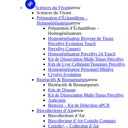
Sciences du Vivant
arrow
Sciences du Vivant
Préparation d’Échantillons –
Homogénéisateurs
arrow
Préparation d’Échantillons –
Homogénéisateurs
Homogénéisateur Broyeur de Tissus
Precellys Evolution Touch
Precellys Connect
Homogénéisateur Precellys 24 Touch
Kit de Dissociation Multi-Tissus Precellys
Kits de Lyse Cellulaire/Tissulaire Precellys
Homogénéisateur Personnel Minilys
Cryolys Evolution
Bioréactifs & Biomarqueurs
arrow
Bioréactifs & Biomarqueurs
Kits de Dosage
Kit de Dissociation Multi-Tissus Precellys
Anticorps
Biotoxis – Kit de Détection qPCR
Biocollecteurs d’Air
arrow
Biocollecteurs d’Air
Biocollecteur d’Air Coriolis Compact
Coriolis+ – Collecteur d’Air