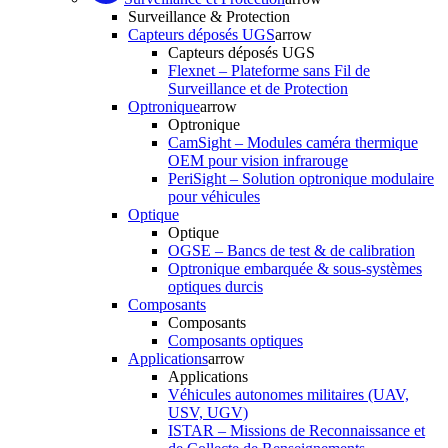
Surveillance & Protection
Capteurs déposés UGS
arrow
Capteurs déposés UGS
Flexnet – Plateforme sans Fil de
Surveillance et de Protection
Optronique
arrow
Optronique
CamSight – Modules caméra thermique
OEM pour vision infrarouge
PeriSight – Solution optronique modulaire
pour véhicules
Optique
Optique
OGSE – Bancs de test & de calibration
Optronique embarquée & sous-systèmes
optiques durcis
Composants
Composants
Composants optiques
Applications
arrow
Applications
Véhicules autonomes militaires (UAV,
USV, UGV)
ISTAR – Missions de Reconnaissance et