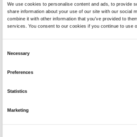
Optronique et Systèmes de Capteurs
We use cookies to personalise content and ads, to provide so
share information about your use of our site with our social
Sciences du Vivant
combine it with other information that you’ve provided to them
Ressources
arrow
services. You consent to our cookies if you continue to use 
Support & Ressources
Application Center
Consent
Espace partenaires
Necessary
Selection
Enregistrez votre produit
Preferences
Médiathèque
FAQ
Statistics
Application Center
Marketing
Accédez à plus de 1500 documents scientifiques
rédigés avec la contribution de la communauté
d’utilisateurs de Bertin Instruments !
Accéder