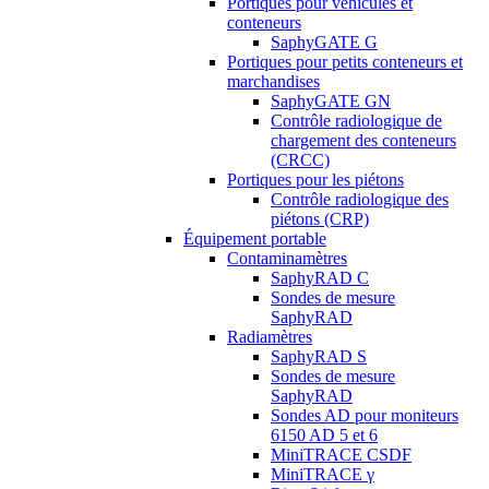
Portiques pour véhicules et
conteneurs
SaphyGATE G
Portiques pour petits conteneurs et
marchandises
SaphyGATE GN
Contrôle radiologique de
chargement des conteneurs
(CRCC)
Portiques pour les piétons
Contrôle radiologique des
piétons (CRP)
Équipement portable
Contaminamètres
SaphyRAD C
Sondes de mesure
SaphyRAD
Radiamètres
SaphyRAD S
Sondes de mesure
SaphyRAD
Sondes AD pour moniteurs
6150 AD 5 et 6
MiniTRACE CSDF
MiniTRACE γ