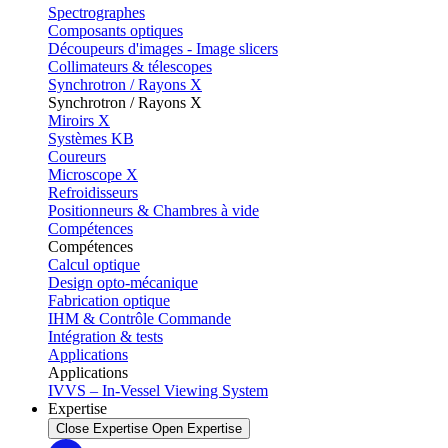
Spectrographes
Composants optiques
Découpeurs d'images - Image slicers
Collimateurs & télescopes
Synchrotron / Rayons X
Synchrotron / Rayons X
Miroirs X
Systèmes KB
Coureurs
Microscope X
Refroidisseurs
Positionneurs & Chambres à vide
Compétences
Compétences
Calcul optique
Design opto-mécanique
Fabrication optique
IHM & Contrôle Commande
Intégration & tests
Applications
Applications
IVVS – In-Vessel Viewing System
Expertise
Close Expertise
Open Expertise