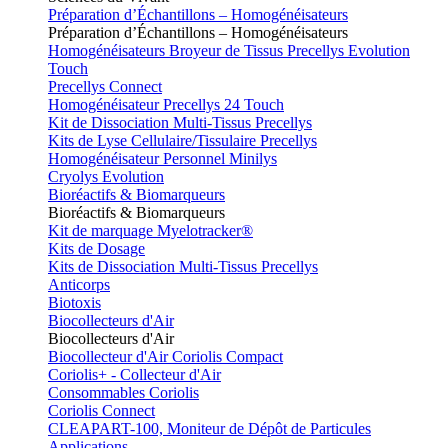
Préparation d’Échantillons – Homogénéisateurs
Préparation d’Échantillons – Homogénéisateurs
Homogénéisateurs Broyeur de Tissus Precellys Evolution
Touch
Precellys Connect
Homogénéisateur Precellys 24 Touch
Kit de Dissociation Multi-Tissus Precellys
Kits de Lyse Cellulaire/Tissulaire Precellys
Homogénéisateur Personnel Minilys
Cryolys Evolution
Bioréactifs & Biomarqueurs
Bioréactifs & Biomarqueurs
Kit de marquage Myelotracker®
Kits de Dosage
Kits de Dissociation Multi-Tissus Precellys
Anticorps
Biotoxis
Biocollecteurs d'Air
Biocollecteurs d'Air
Biocollecteur d'Air Coriolis Compact
Coriolis+ - Collecteur d'Air
Consommables Coriolis
Coriolis Connect
CLEAPART-100, Moniteur de Dépôt de Particules
Applications