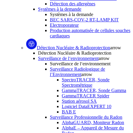
Détection des allergènes
Systèmes à la demande
Systèmes à la demande
BEC SARS-COV-2 RT-LAMP KIT
Electroporateur
Production automatisée de cellules souches
cardiaques
Détection Nucléaire & Radioprotection
arrow
Détection Nucléaire & Radioprotection
Surveillance de l‘environnement
arrow
Surveillance de l‘environnement
Surveillance Radiologique de
l’Environnement
arrow
SpectroTRACER, Sonde
Spectrométrique
GammaTRACER, Sonde Gamma
GammaTRACER Spider
Station aérosol SA
Logiciel DataEXPERT 10
BAB E
Surveillance Professionnelle du Radon
AlphaGUARD, Moniteur Radon
AlphaE – Appareil de Mesure du