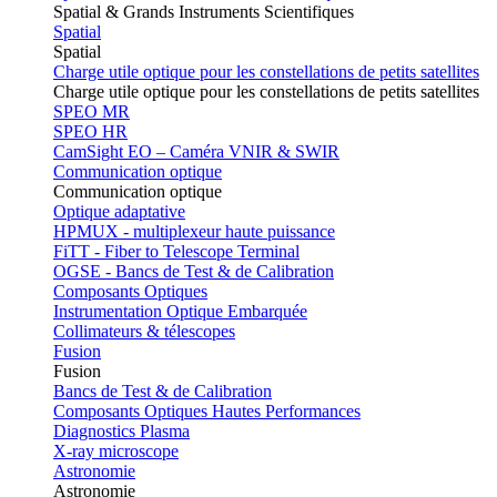
Spatial & Grands Instruments Scientifiques
Spatial
Spatial
Charge utile optique pour les constellations de petits satellites
Charge utile optique pour les constellations de petits satellites
SPEO MR
SPEO HR
CamSight EO – Caméra VNIR & SWIR
Communication optique
Communication optique
Optique adaptative
HPMUX - multiplexeur haute puissance
FiTT - Fiber to Telescope Terminal
OGSE - Bancs de Test & de Calibration
Composants Optiques
Instrumentation Optique Embarquée
Collimateurs & télescopes
Fusion
Fusion
Bancs de Test & de Calibration
Composants Optiques Hautes Performances
Diagnostics Plasma
X-ray microscope
Astronomie
Astronomie