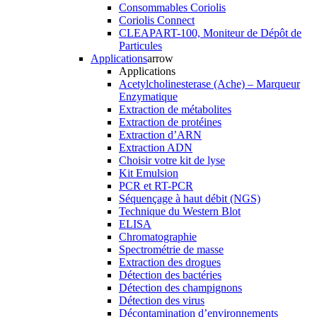
Consommables Coriolis
Coriolis Connect
CLEAPART-100, Moniteur de Dépôt de
Particules
Applications
arrow
Applications
Acetylcholinesterase (Ache) – Marqueur
Enzymatique
Extraction de métabolites
Extraction de protéines
Extraction d’ARN
Extraction ADN
Choisir votre kit de lyse
Kit Emulsion
PCR et RT-PCR
Séquençage à haut débit (NGS)
Technique du Western Blot
ELISA
Chromatographie
Spectrométrie de masse
Extraction des drogues
Détection des bactéries
Détection des champignons
Détection des virus
Décontamination d’environnements