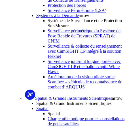
de Collecte de Renseignements
Protection des Forces
Surveillance Périmétrique (LSA)
Systèmes à la Demande
arrow
Systèmes de Surveillance et de Protection
Sur-Mesure
Surveillance périmétrique du Système de
Pose Rapide de Travures (SPRAT) de
CNIM
Surveillance & collecte du renseignement
avec CamSIGHT LP intégré à la solution
Flexnet
Surveillance jour/nuit longue portée avec
CamSIGHT LP et le ballon captif White
Hawk
Amélioration de la vision pilote sur le
Scarabée – véhicule de reconnaissance de
combat d’ARQUUS
Spatial & Grands Instruments Scientifiques
arrow
Spatial & Grand Instruments Scientifiques
Spatial
Spatial
Charge utile optique pour les constellations
de petits satellites