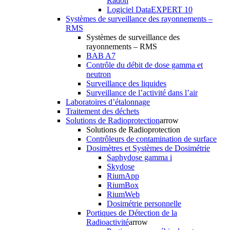
Radon
Logiciel DataEXPERT 10
Systèmes de surveillance des rayonnements –
RMS
Systèmes de surveillance des
rayonnements – RMS
BAB A7
Contrôle du débit de dose gamma et
neutron
Surveillance des liquides
Surveillance de l’activité dans l’air
Laboratoires d’étalonnage
Traitement des déchets
Solutions de Radioprotection
arrow
Solutions de Radioprotection
Contrôleurs de contamination de surface
Dosimètres et Systèmes de Dosimétrie
Saphydose gamma i
Skydose
RiumApp
RiumBox
RiumWeb
Dosimétrie personnelle
Portiques de Détection de la
Radioactivité
arrow