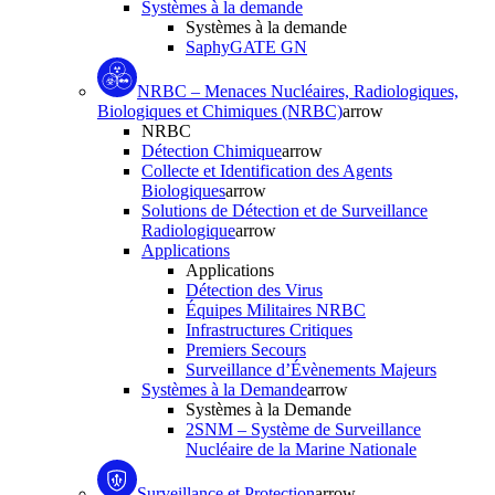
Systèmes à la demande
Systèmes à la demande
SaphyGATE GN
NRBC – Menaces Nucléaires, Radiologiques,
Biologiques et Chimiques (NRBC)
arrow
NRBC
Détection Chimique
arrow
Collecte et Identification des Agents
Biologiques
arrow
Solutions de Détection et de Surveillance
Radiologique
arrow
Applications
Applications
Détection des Virus
Équipes Militaires NRBC
Infrastructures Critiques
Premiers Secours
Surveillance d’Évènements Majeurs
Systèmes à la Demande
arrow
Systèmes à la Demande
2SNM – Système de Surveillance
Nucléaire de la Marine Nationale
Surveillance et Protection
arrow