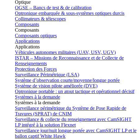
Optique
OGSE – Bancs de test & de calibration
Optronique embarquée & sous-systèmes optiques durcis
Collimateurs & télescopes
Composants
Composants
Composants optiques
Applications
Applications
Véhicules autonomes militaires (UAV, USV, UGV)
ISTAR – Missions de Reconnaissance et de Collecte de
Renseignements
Protection des Forces
Surveillance Périmétrique (LSA)
Système d’observation courte/moyenne/longue portée
Système de vision pilote améliorée (DVE)
Optronique portable : un atout tactique et opérationnel décisif
Systèmes à la demande
Systèmes à la demande
Surveillance périmétrique du Système de Pose Rapide de
Travures (SPRAT) de CNIM
Surveillance & collecte du renseignement avec CamSIGHT
LP intégré à la solution Flexnet
Surveillance jour/nuit longue portée avec CamSIGHT LP et le
ballon captif White Hawk