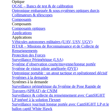
Optique
OGSE – Bancs de test & de calibration
Optronique embarquée & sous-systèmes optiques durcis
Collimateurs & télescopes
Composants
Composants
Composants optiques
Applications
Applications
Véhicules autonomes militaires (UAV, USV, UGV)
ISTAR – Missions de Reconnaissance et de Collecte de
Renseignements
Protection des Forces
Surveillance Périmétrique (LSA)
Système d’observation courte/moyenne/longue portée
Système de vision pilote améliorée (DVE)
Optronique portable : un atout tactique et opérationnel décisif
Systèmes à la demande
Systèmes à la demande
Surveillance périmétrique du Système de Pose Rapide de
Travures (SPRAT) de CNIM
Surveillance & collecte du renseignement avec CamSIGHT
LP intégré à la solution Flexnet
Surveillance jour/nuit longue portée avec CamSIGHT LP et le
ballon captif White Hawk