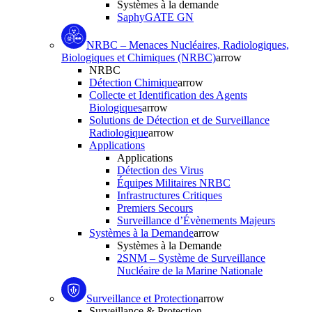
Systèmes à la demande
SaphyGATE GN
NRBC – Menaces Nucléaires, Radiologiques,
Biologiques et Chimiques (NRBC)
arrow
NRBC
Détection Chimique
arrow
Collecte et Identification des Agents
Biologiques
arrow
Solutions de Détection et de Surveillance
Radiologique
arrow
Applications
Applications
Détection des Virus
Équipes Militaires NRBC
Infrastructures Critiques
Premiers Secours
Surveillance d’Évènements Majeurs
Systèmes à la Demande
arrow
Systèmes à la Demande
2SNM – Système de Surveillance
Nucléaire de la Marine Nationale
Surveillance et Protection
arrow
Surveillance & Protection