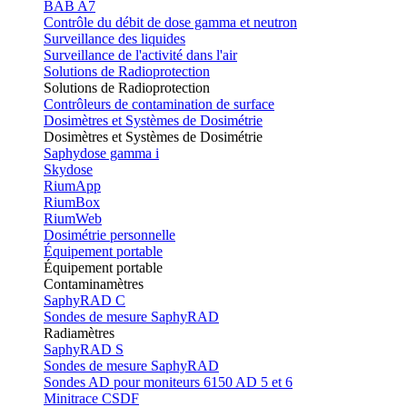
BAB A7
Contrôle du débit de dose gamma et neutron
Surveillance des liquides
Surveillance de l'activité dans l'air
Solutions de Radioprotection
Solutions de Radioprotection
Contrôleurs de contamination de surface
Dosimètres et Systèmes de Dosimétrie
Dosimètres et Systèmes de Dosimétrie
Saphydose gamma i
Skydose
RiumApp
RiumBox
RiumWeb
Dosimétrie personnelle
Équipement portable
Équipement portable
Contaminamètres
SaphyRAD C
Sondes de mesure SaphyRAD
Radiamètres
SaphyRAD S
Sondes de mesure SaphyRAD
Sondes AD pour moniteurs 6150 AD 5 et 6
Minitrace CSDF