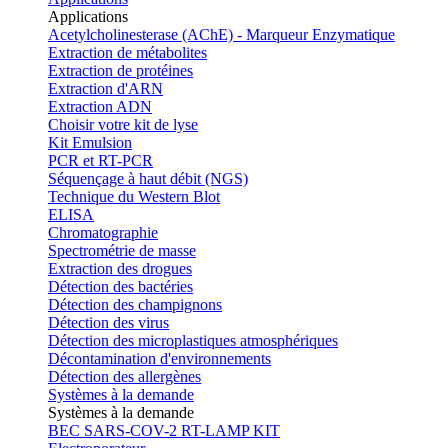
Applications
Acetylcholinesterase (AChE) - Marqueur Enzymatique
Extraction de métabolites
Extraction de protéines
Extraction d'ARN
Extraction ADN
Choisir votre kit de lyse
Kit Emulsion
PCR et RT-PCR
Séquençage à haut débit (NGS)
Technique du Western Blot
ELISA
Chromatographie
Spectrométrie de masse
Extraction des drogues
Détection des bactéries
Détection des champignons
Détection des virus
Détection des microplastiques atmosphériques
Décontamination d'environnements
Détection des allergènes
Systèmes à la demande
Systèmes à la demande
BEC SARS-COV-2 RT-LAMP KIT