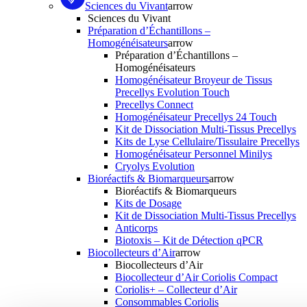
Sciences du Vivant
arrow
Sciences du Vivant
Préparation d’Échantillons –
Homogénéisateurs
arrow
Préparation d’Échantillons –
Homogénéisateurs
Homogénéisateur Broyeur de Tissus
Precellys Evolution Touch
Precellys Connect
Homogénéisateur Precellys 24 Touch
Kit de Dissociation Multi-Tissus Precellys
Kits de Lyse Cellulaire/Tissulaire Precellys
Homogénéisateur Personnel Minilys
Cryolys Evolution
Bioréactifs & Biomarqueurs
arrow
Bioréactifs & Biomarqueurs
Kits de Dosage
Kit de Dissociation Multi-Tissus Precellys
Anticorps
Biotoxis – Kit de Détection qPCR
Biocollecteurs d’Air
arrow
Biocollecteurs d’Air
Biocollecteur d’Air Coriolis Compact
Coriolis+ – Collecteur d’Air
Consommables Coriolis