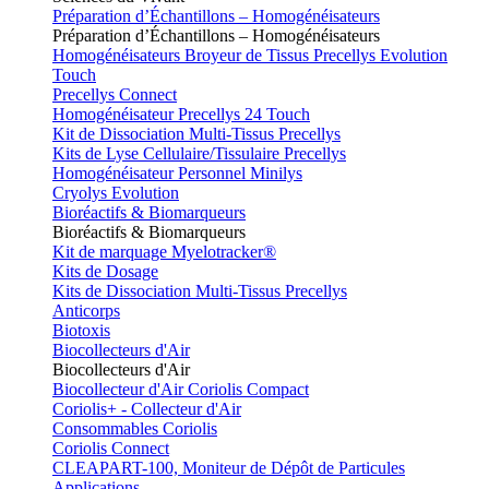
Préparation d’Échantillons – Homogénéisateurs
Préparation d’Échantillons – Homogénéisateurs
Homogénéisateurs Broyeur de Tissus Precellys Evolution
Touch
Precellys Connect
Homogénéisateur Precellys 24 Touch
Kit de Dissociation Multi-Tissus Precellys
Kits de Lyse Cellulaire/Tissulaire Precellys
Homogénéisateur Personnel Minilys
Cryolys Evolution
Bioréactifs & Biomarqueurs
Bioréactifs & Biomarqueurs
Kit de marquage Myelotracker®
Kits de Dosage
Kits de Dissociation Multi-Tissus Precellys
Anticorps
Biotoxis
Biocollecteurs d'Air
Biocollecteurs d'Air
Biocollecteur d'Air Coriolis Compact
Coriolis+ - Collecteur d'Air
Consommables Coriolis
Coriolis Connect
CLEAPART-100, Moniteur de Dépôt de Particules
Applications