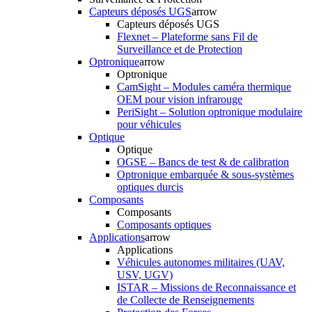
Capteurs déposés UGS
arrow
Capteurs déposés UGS
Flexnet – Plateforme sans Fil de
Surveillance et de Protection
Optronique
arrow
Optronique
CamSight – Modules caméra thermique
OEM pour vision infrarouge
PeriSight – Solution optronique modulaire
pour véhicules
Optique
Optique
OGSE – Bancs de test & de calibration
Optronique embarquée & sous-systèmes
optiques durcis
Composants
Composants
Composants optiques
Applications
arrow
Applications
Véhicules autonomes militaires (UAV,
USV, UGV)
ISTAR – Missions de Reconnaissance et
de Collecte de Renseignements