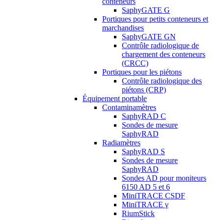
conteneurs
SaphyGATE G
Portiques pour petits conteneurs et
marchandises
SaphyGATE GN
Contrôle radiologique de
chargement des conteneurs
(CRCC)
Portiques pour les piétons
Contrôle radiologique des
piétons (CRP)
Équipement portable
Contaminamètres
SaphyRAD C
Sondes de mesure
SaphyRAD
Radiamètres
SaphyRAD S
Sondes de mesure
SaphyRAD
Sondes AD pour moniteurs
6150 AD 5 et 6
MiniTRACE CSDF
MiniTRACE γ
RiumStick