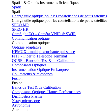
Spatial & Grands Instruments Scientifiques
Spatial
Spatial
Charge utile optique pour les constellations de petits satellites
Charge utile optique pour les constellations de petits satellites
SPEO MR
SPEO HR
CamSight EO – Caméra VNIR & SWIR
Communication optique
Communication optique
Optique adaptative
HPMUX - multiplexeur haute puissance
FiTT - Fiber to Telescope Terminal
OGSE - Bancs de Test & de Calibration
Composants Optiques
Instrumentation Optique Embarquée
Collimateurs & télescopes
Fusion
Fusion
Bancs de Test & de Calibration
Composants Optiques Hautes Performances
Diagnostics Plasma
X-ray microscope
Astronomie
Astronomie