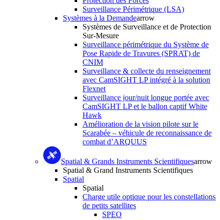
Protection des Forces
Surveillance Périmétrique (LSA)
Systèmes à la Demande
arrow
Systèmes de Surveillance et de Protection
Sur-Mesure
Surveillance périmétrique du Système de
Pose Rapide de Travures (SPRAT) de
CNIM
Surveillance & collecte du renseignement
avec CamSIGHT LP intégré à la solution
Flexnet
Surveillance jour/nuit longue portée avec
CamSIGHT LP et le ballon captif White
Hawk
Amélioration de la vision pilote sur le
Scarabée – véhicule de reconnaissance de
combat d’ARQUUS
Spatial & Grands Instruments Scientifiques
arrow
Spatial & Grand Instruments Scientifiques
Spatial
Spatial
Charge utile optique pour les constellations
de petits satellites
SPEO