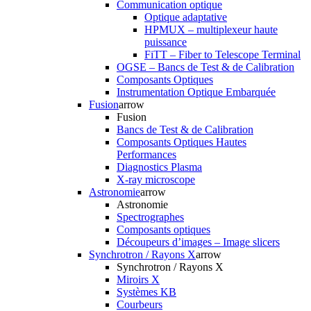
Communication optique
Optique adaptative
HPMUX – multiplexeur haute
puissance
FiTT – Fiber to Telescope Terminal
OGSE – Bancs de Test & de Calibration
Composants Optiques
Instrumentation Optique Embarquée
Fusion
arrow
Fusion
Bancs de Test & de Calibration
Composants Optiques Hautes
Performances
Diagnostics Plasma
X-ray microscope
Astronomie
arrow
Astronomie
Spectrographes
Composants optiques
Découpeurs d’images – Image slicers
Synchrotron / Rayons X
arrow
Synchrotron / Rayons X
Miroirs X
Systèmes KB
Courbeurs