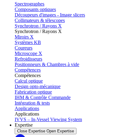
Spectrographes
Composants optiques
Découpeurs d'images - Image slicers
Collimateurs & télescopes
Synchrotron / Rayons X
Synchrotron / Rayons X
Miroirs X
Systèmes KB
Coureurs
Microscope X
Refroidisseurs
Positionneurs & Chambres à vide
Compétences
Compétences
Calcul optique
Design opto-mécanique
Fabrication optique
IHM & Contrôle Commande
Intégration & tests
Applications
Applications
IVVS – In-Vessel Viewing System
Expertise
Close Expertise
Open Expertise