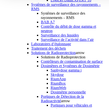
Logiciel DataEXPERT 10
Systèmes de surveillance des rayonnements –
RMS
Systèmes de surveillance des
rayonnements – RMS
BAB A7
Contrôle du débit de dose gamma et
neutron
Surveillance des liquides
Surveillance de l’activité dans l’air
Laboratoires d’étalonnage
Traitement des déchets
Solutions de Radioprotection
arrow
Solutions de Radioprotection
Contrôleurs de contamination de surface
Dosimètres et Systèmes de Dosimétrie
Saphydose gamma i
Skydose
RiumApp
RiumBox
RiumWeb
Dosimétrie personnelle
Portiques de Détection de la
Radioactivité
arrow
Portiques pour véhicules et