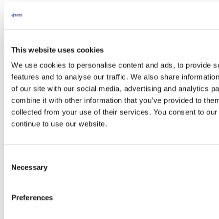
Coriolis Connect
CLEAPART-100, Moniteur de Dépôt de
Particules
Applications
arrow
Applications
Acetylcholinesterase (Ache) – Marqueur
This website uses cookies
Enzymatique
We use cookies to personalise content and ads, to provide s
Extraction de métabolites
Extraction de protéines
features and to analyse our traffic. We also share informatio
Extraction d’ARN
of our site with our social media, advertising and analytics 
Extraction ADN
combine it with other information that you’ve provided to them
Choisir votre kit de lyse
Kit Emulsion
collected from your use of their services. You consent to our
PCR et RT-PCR
continue to use our website.
Séquençage à haut débit (NGS)
Technique du Western Blot
ELISA
Chromatographie
Consent
Spectrométrie de masse
Necessary
Selection
Extraction des drogues
Détection des bactéries
Détection des champignons
Preferences
Détection des virus
Décontamination d’environnements
Détection des allergènes