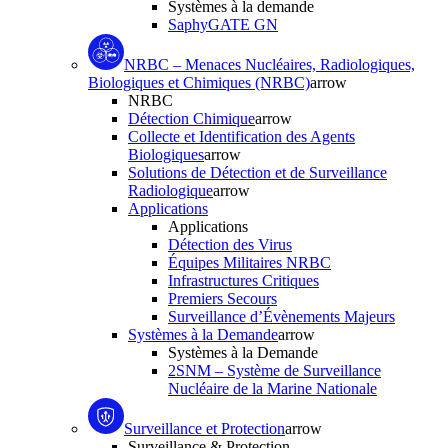
Systèmes à la demande
SaphyGATE GN
NRBC – Menaces Nucléaires, Radiologiques,
Biologiques et Chimiques (NRBC)
arrow
NRBC
Détection Chimique
arrow
Collecte et Identification des Agents
Biologiques
arrow
Solutions de Détection et de Surveillance
Radiologique
arrow
Applications
Applications
Détection des Virus
Équipes Militaires NRBC
Infrastructures Critiques
Premiers Secours
Surveillance d’Évènements Majeurs
Systèmes à la Demande
arrow
Systèmes à la Demande
2SNM – Système de Surveillance
Nucléaire de la Marine Nationale
Surveillance et Protection
arrow
Surveillance & Protection