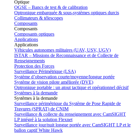
Optique
OGSE – Bancs de test & de calibration
Optronique embarquée & sous-systèmes optiques durcis
Collimateurs & télescopes
Composants
Composants
Composants optiques
Applications
Applications
Véhicules autonomes militaires (UAV, USV, UGV)
ISTAR – Missions de Reconnaissance et de Collecte de
Renseignements
Protection des Forces
Surveillance Périmétrique (LSA)
Système d’observation courte/moyenne/longue portée
Système de vision pilote améliorée (DVE)
Optronique portable : un atout tactique et opérationnel décisif
Systèmes à la demande
Systèmes à la demande
Surveillance périmétrique du Système de Pose Rapide de
Travures (SPRAT) de CNIM
Surveillance & collecte du renseignement avec CamSIGHT
LP intégré à la solution Flexnet
Surveillance jour/nuit longue portée avec CamSIGHT LP et le
ballon captif White Hawk