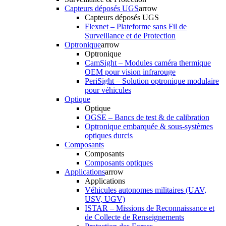
Capteurs déposés UGS
arrow
Capteurs déposés UGS
Flexnet – Plateforme sans Fil de
Surveillance et de Protection
Optronique
arrow
Optronique
CamSight – Modules caméra thermique
OEM pour vision infrarouge
PeriSight – Solution optronique modulaire
pour véhicules
Optique
Optique
OGSE – Bancs de test & de calibration
Optronique embarquée & sous-systèmes
optiques durcis
Composants
Composants
Composants optiques
Applications
arrow
Applications
Véhicules autonomes militaires (UAV,
USV, UGV)
ISTAR – Missions de Reconnaissance et
de Collecte de Renseignements