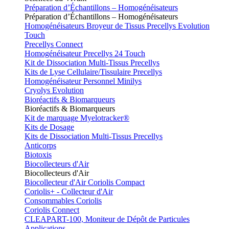
Préparation d’Échantillons – Homogénéisateurs
Préparation d’Échantillons – Homogénéisateurs
Homogénéisateurs Broyeur de Tissus Precellys Evolution
Touch
Precellys Connect
Homogénéisateur Precellys 24 Touch
Kit de Dissociation Multi-Tissus Precellys
Kits de Lyse Cellulaire/Tissulaire Precellys
Homogénéisateur Personnel Minilys
Cryolys Evolution
Bioréactifs & Biomarqueurs
Bioréactifs & Biomarqueurs
Kit de marquage Myelotracker®
Kits de Dosage
Kits de Dissociation Multi-Tissus Precellys
Anticorps
Biotoxis
Biocollecteurs d'Air
Biocollecteurs d'Air
Biocollecteur d'Air Coriolis Compact
Coriolis+ - Collecteur d'Air
Consommables Coriolis
Coriolis Connect
CLEAPART-100, Moniteur de Dépôt de Particules
Applications