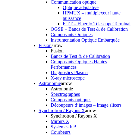
Communication optique
Optique adaptative
HPMUX – multiplexeur haute
puissance
FiTT – Fiber to Telescope Terminal
OGSE – Bancs de Test & de Calibration
Composants Optiques
Instrumentation Optique Embarquée
Fusion
arrow
Fusion
Bancs de Test & de Calibration
Composants Optiques Hautes
Performances
Diagnostics Plasma
X-ray microscope
Astronomie
arrow
Astronomie
Spectrographes
Composants optiques
Découpeurs d’images – Image slicers
Synchrotron / Rayons X
arrow
Synchrotron / Rayons X
Miroirs X
Systèmes KB
Courbeurs