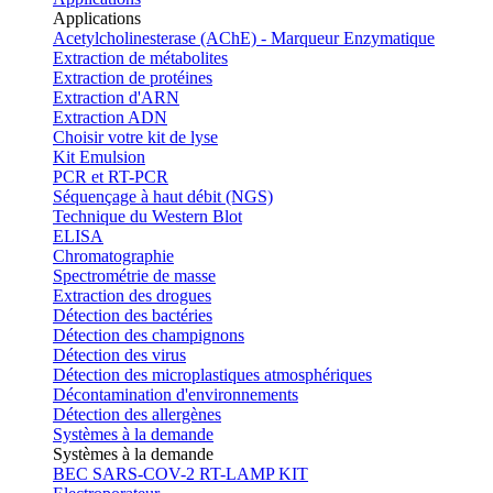
Applications
Acetylcholinesterase (AChE) - Marqueur Enzymatique
Extraction de métabolites
Extraction de protéines
Extraction d'ARN
Extraction ADN
Choisir votre kit de lyse
Kit Emulsion
PCR et RT-PCR
Séquençage à haut débit (NGS)
Technique du Western Blot
ELISA
Chromatographie
Spectrométrie de masse
Extraction des drogues
Détection des bactéries
Détection des champignons
Détection des virus
Détection des microplastiques atmosphériques
Décontamination d'environnements
Détection des allergènes
Systèmes à la demande
Systèmes à la demande
BEC SARS-COV-2 RT-LAMP KIT