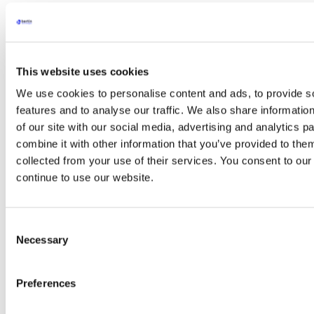
Coriolis Connect
CLEAPART-100, Moniteur de Dépôt de
Particules
Applications
arrow
Applications
Acetylcholinesterase (Ache) – Marqueur
This website uses cookies
Enzymatique
We use cookies to personalise content and ads, to provide s
Extraction de métabolites
Extraction de protéines
features and to analyse our traffic. We also share informatio
Extraction d’ARN
of our site with our social media, advertising and analytics 
Extraction ADN
combine it with other information that you’ve provided to them
Choisir votre kit de lyse
Kit Emulsion
collected from your use of their services. You consent to our
PCR et RT-PCR
continue to use our website.
Séquençage à haut débit (NGS)
Technique du Western Blot
ELISA
Chromatographie
Consent
Spectrométrie de masse
Necessary
Selection
Extraction des drogues
Détection des bactéries
Détection des champignons
Preferences
Détection des virus
Décontamination d’environnements
Détection des allergènes