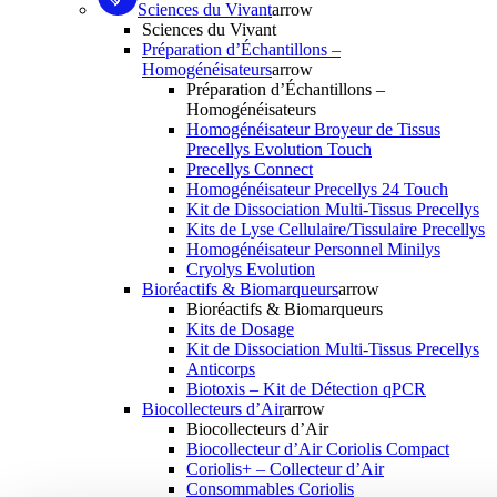
Sciences du Vivant
arrow
Sciences du Vivant
Préparation d’Échantillons –
Homogénéisateurs
arrow
Préparation d’Échantillons –
Homogénéisateurs
Homogénéisateur Broyeur de Tissus
Precellys Evolution Touch
Precellys Connect
Homogénéisateur Precellys 24 Touch
Kit de Dissociation Multi-Tissus Precellys
Kits de Lyse Cellulaire/Tissulaire Precellys
Homogénéisateur Personnel Minilys
Cryolys Evolution
Bioréactifs & Biomarqueurs
arrow
Bioréactifs & Biomarqueurs
Kits de Dosage
Kit de Dissociation Multi-Tissus Precellys
Anticorps
Biotoxis – Kit de Détection qPCR
Biocollecteurs d’Air
arrow
Biocollecteurs d’Air
Biocollecteur d’Air Coriolis Compact
Coriolis+ – Collecteur d’Air
Consommables Coriolis