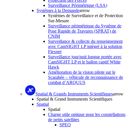
Protection des Forces
Surveillance Périmétrique (LSA)
Systèmes à la Demande
arrow
Systèmes de Surveillance et de Protection
Sur-Mesure
Surveillance périmétrique du Système de
Pose Rapide de Travures (SPRAT) de
CNIM
Surveillance & collecte du renseignement
avec CamSIGHT LP intégré à la solution
Flexnet
Surveillance jour/nuit longue portée avec
CamSIGHT LP et le ballon captif White
Hawk
Amélioration de la vision pilote sur le
Scarabée – véhicule de reconnaissance de
combat d’ARQUUS
Spatial & Grands Instruments Scientifiques
arrow
Spatial & Grand Instruments Scientifiques
Spatial
Spatial
Charge utile optique pour les constellations
de petits satellites
SPEO