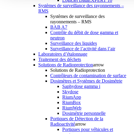
Logiciel DataEXPERT 10
Systèmes de surveillance des rayonnements –
RMS
Systèmes de surveillance des
rayonnements – RMS
BAB A7
Contrôle du débit de dose gamma et
neutron
Surveillance des liquides
Surveillance de l’activité dans l’air
Laboratoires d’étalonnage
Traitement des déchets
Solutions de Radioprotection
arrow
Solutions de Radioprotection
Contrôleurs de contamination de surface
Dosimètres et Systèmes de Dosimétrie
Saphydose gamma i
Skydose
RiumApp
RiumBox
RiumWeb
Dosimétrie personnelle
Portiques de Détection de la
Radioactivité
arrow
Portiques pour véhicules et