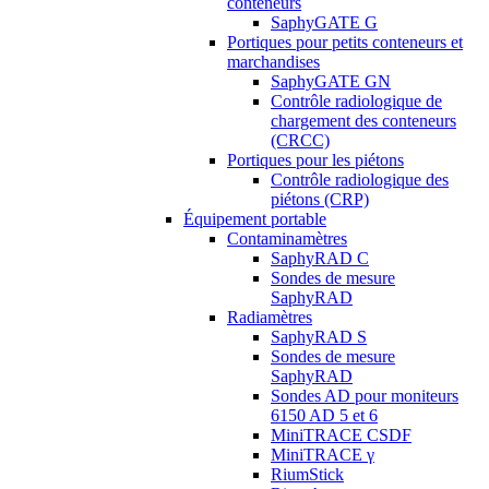
conteneurs
SaphyGATE G
Portiques pour petits conteneurs et
marchandises
SaphyGATE GN
Contrôle radiologique de
chargement des conteneurs
(CRCC)
Portiques pour les piétons
Contrôle radiologique des
piétons (CRP)
Équipement portable
Contaminamètres
SaphyRAD C
Sondes de mesure
SaphyRAD
Radiamètres
SaphyRAD S
Sondes de mesure
SaphyRAD
Sondes AD pour moniteurs
6150 AD 5 et 6
MiniTRACE CSDF
MiniTRACE γ
RiumStick