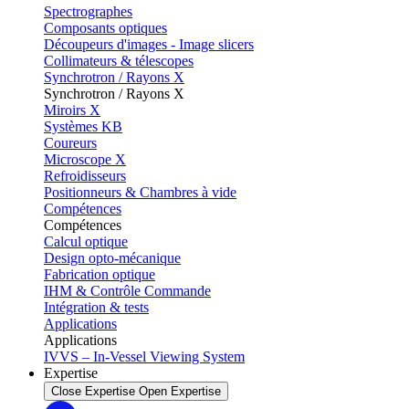
Spectrographes
Composants optiques
Découpeurs d'images - Image slicers
Collimateurs & télescopes
Synchrotron / Rayons X
Synchrotron / Rayons X
Miroirs X
Systèmes KB
Coureurs
Microscope X
Refroidisseurs
Positionneurs & Chambres à vide
Compétences
Compétences
Calcul optique
Design opto-mécanique
Fabrication optique
IHM & Contrôle Commande
Intégration & tests
Applications
Applications
IVVS – In-Vessel Viewing System
Expertise
Close Expertise
Open Expertise