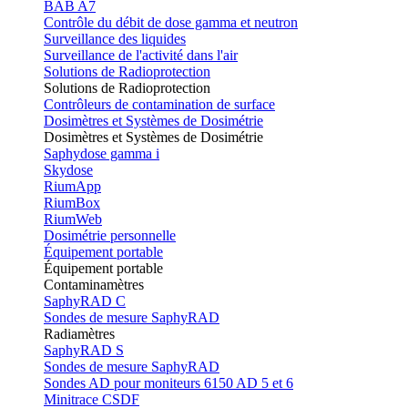
BAB A7
Contrôle du débit de dose gamma et neutron
Surveillance des liquides
Surveillance de l'activité dans l'air
Solutions de Radioprotection
Solutions de Radioprotection
Contrôleurs de contamination de surface
Dosimètres et Systèmes de Dosimétrie
Dosimètres et Systèmes de Dosimétrie
Saphydose gamma i
Skydose
RiumApp
RiumBox
RiumWeb
Dosimétrie personnelle
Équipement portable
Équipement portable
Contaminamètres
SaphyRAD C
Sondes de mesure SaphyRAD
Radiamètres
SaphyRAD S
Sondes de mesure SaphyRAD
Sondes AD pour moniteurs 6150 AD 5 et 6
Minitrace CSDF