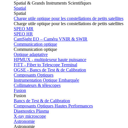
Spatial & Grands Instruments Scientifiques
Spatial
Spatial
Charge utile optique pour les constellations de petits satellites
Charge utile optique pour les constellations de petits satellites
SPEO MR
SPEO HR
CamSight EO – Caméra VNIR & SWIR
Communication optique
Communication optique
Optique adaptative
HPMUX - multiplexeur haute puissance
FiTT - Fiber to Telescope Terminal
OGSE - Bancs de Test & de Calibration
Composants Optiques
Instrumentation Optique Embarquée
Collimateurs & télescopes
Fusion
Fusion
Bancs de Test & de Calibration
Composants Optiques Hautes Performances
Diagnostics Plasma
X-ray microscope
Astronomie
Astronomie