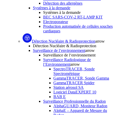
Détection des allergènes
Systèmes à la demande
Systèmes à la demande
BEC SARS-COV-2 RT-LAMP KIT
Electroporateur
Production automatisée de cellules souches
cardiaques
Détection Nucléaire & Radioprotection
arrow
Détection Nucléaire & Radioprotection
Surveillance de l‘environnement
arrow
Surveillance de l‘environnement
Surveillance Radiologique de
l’Environnement
arrow
SpectroTRACER, Sonde
Spectrométrique
GammaTRACER, Sonde Gamma
GammaTRACER Spider
Station aérosol SA
Logiciel DataEXPERT 10
BAB E
Surveillance Professionnelle du Radon
AlphaGUARD, Moniteur Radon
AlphaE – Appareil de Mesure du