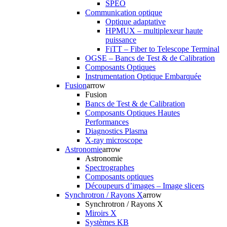
SPEO
Communication optique
Optique adaptative
HPMUX – multiplexeur haute
puissance
FiTT – Fiber to Telescope Terminal
OGSE – Bancs de Test & de Calibration
Composants Optiques
Instrumentation Optique Embarquée
Fusion
arrow
Fusion
Bancs de Test & de Calibration
Composants Optiques Hautes
Performances
Diagnostics Plasma
X-ray microscope
Astronomie
arrow
Astronomie
Spectrographes
Composants optiques
Découpeurs d’images – Image slicers
Synchrotron / Rayons X
arrow
Synchrotron / Rayons X
Miroirs X
Systèmes KB