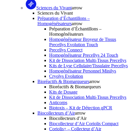
Sciences du Vivant
arrow
Sciences du Vivant
Préparation d’Échantillons –
Homogénéisateurs
arrow
Préparation d’Échantillons –
Homogénéisateurs
Homogénéisateur Broyeur de Tissus
Precellys Evolution Touch
Precellys Connect
Homogénéisateur Precellys 24 Touch
Kit de Dissociation Multi-Tissus Precellys
Kits de Lyse Cellulaire/Tissulaire Precellys
Homogénéisateur Personnel Minilys
Cryolys Evolution
Bioréactifs & Biomarqueurs
arrow
Bioréactifs & Biomarqueurs
Kits de Dosage
Kit de Dissociation Multi-Tissus Precellys
Anticorps
Biotoxis – Kit de Détection qPCR
Biocollecteurs d’Air
arrow
Biocollecteurs d’Air
Biocollecteur d’Air Coriolis Compact
Coriolis+ – Collecteur d’Air