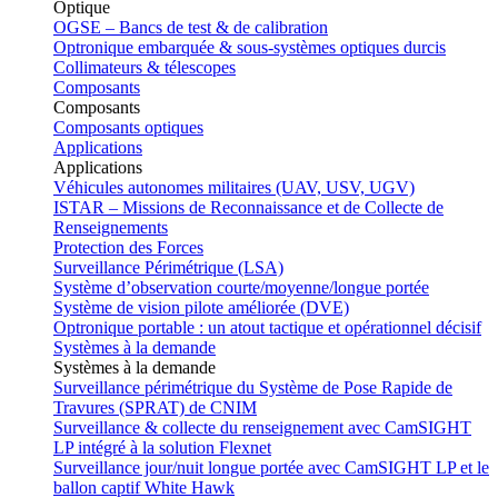
Optique
OGSE – Bancs de test & de calibration
Optronique embarquée & sous-systèmes optiques durcis
Collimateurs & télescopes
Composants
Composants
Composants optiques
Applications
Applications
Véhicules autonomes militaires (UAV, USV, UGV)
ISTAR – Missions de Reconnaissance et de Collecte de
Renseignements
Protection des Forces
Surveillance Périmétrique (LSA)
Système d’observation courte/moyenne/longue portée
Système de vision pilote améliorée (DVE)
Optronique portable : un atout tactique et opérationnel décisif
Systèmes à la demande
Systèmes à la demande
Surveillance périmétrique du Système de Pose Rapide de
Travures (SPRAT) de CNIM
Surveillance & collecte du renseignement avec CamSIGHT
LP intégré à la solution Flexnet
Surveillance jour/nuit longue portée avec CamSIGHT LP et le
ballon captif White Hawk