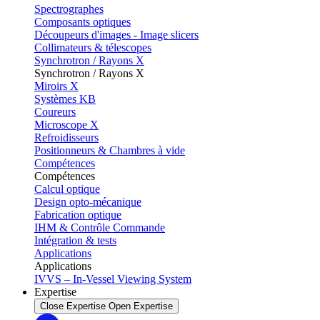
Spectrographes
Composants optiques
Découpeurs d'images - Image slicers
Collimateurs & télescopes
Synchrotron / Rayons X
Synchrotron / Rayons X
Miroirs X
Systèmes KB
Coureurs
Microscope X
Refroidisseurs
Positionneurs & Chambres à vide
Compétences
Compétences
Calcul optique
Design opto-mécanique
Fabrication optique
IHM & Contrôle Commande
Intégration & tests
Applications
Applications
IVVS – In-Vessel Viewing System
Expertise
Close Expertise
Open Expertise