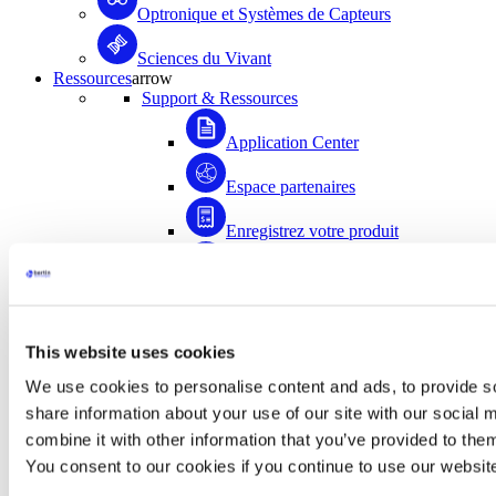
Optronique et Systèmes de Capteurs
Sciences du Vivant
Ressources
arrow
Support & Ressources
Application Center
Espace partenaires
Enregistrez votre produit
Médiathèque
FAQ
This website uses cookies
Application Center
We use cookies to personalise content and ads, to provide so
Accédez à plus de 1500 documents scientifiques
share information about your use of our site with our social
rédigés avec la contribution de la communauté
combine it with other information that you’ve provided to them
d’utilisateurs de Bertin Instruments !
You consent to our cookies if you continue to use our websit
Accéder