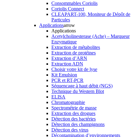
Consommables Coriolis
Coriolis Connect
CLEAPART-100, Moniteur de Dépôt de
Particules
Applications
arrow
Applications
Acetylcholinesterase (Ache) – Marqueur
Enzymatique
Extraction de métabolites
Extraction de protéines
Extraction d’ARN
Extraction ADN
Choisir votre kit de lyse
Kit Emulsion
PCR et RT-PCR
Séquençage à haut débit (NGS)
Technique du Western Blot
ELISA
Chromatographie
Spectrométrie de masse
Extraction des drogues
Détection des bactéries
Détection des champignons
Détection des virus
Décontamination d’environnements