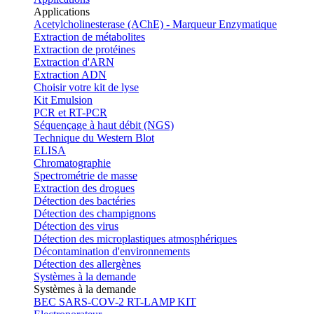
Applications
Acetylcholinesterase (AChE) - Marqueur Enzymatique
Extraction de métabolites
Extraction de protéines
Extraction d'ARN
Extraction ADN
Choisir votre kit de lyse
Kit Emulsion
PCR et RT-PCR
Séquençage à haut débit (NGS)
Technique du Western Blot
ELISA
Chromatographie
Spectrométrie de masse
Extraction des drogues
Détection des bactéries
Détection des champignons
Détection des virus
Détection des microplastiques atmosphériques
Décontamination d'environnements
Détection des allergènes
Systèmes à la demande
Systèmes à la demande
BEC SARS-COV-2 RT-LAMP KIT