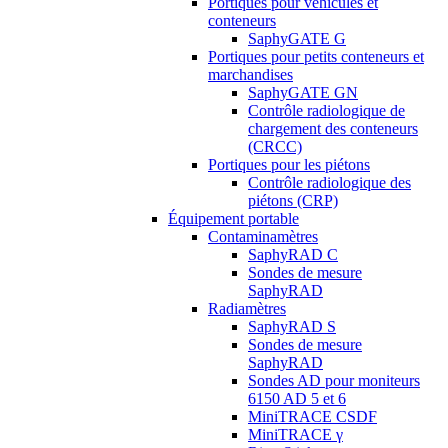
Portiques pour véhicules et
conteneurs
SaphyGATE G
Portiques pour petits conteneurs et
marchandises
SaphyGATE GN
Contrôle radiologique de
chargement des conteneurs
(CRCC)
Portiques pour les piétons
Contrôle radiologique des
piétons (CRP)
Équipement portable
Contaminamètres
SaphyRAD C
Sondes de mesure
SaphyRAD
Radiamètres
SaphyRAD S
Sondes de mesure
SaphyRAD
Sondes AD pour moniteurs
6150 AD 5 et 6
MiniTRACE CSDF
MiniTRACE γ