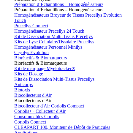
Préparation d’Échantillons – Homogénéisateurs
Préparation d’Échantillons – Homogénéisateurs
Homogénéisateurs Broyeur de Tissus Precellys Evolution
Touch
Precellys Connect
Homogénéisateur Precellys 24 Touch
Kit de Dissociation Multi-Tissus Precellys
Kits de Lyse Cellulaire/Tissulaire Precellys
Homogénéisateur Personnel Minilys
Cryolys Evolution
Bioréactifs & Biomarqueurs
Bioréactifs & Biomarqueurs
Kit de marquage Myelotracker®
Kits de Dosage
Kits de Dissociation Multi-Tissus Precellys
Anticorps
Biotoxis
Biocollecteurs d'Air
Biocollecteurs d'Air
Biocollecteur d'Air Coriolis Compact
Coriolis+ - Collecteur d'Air
Consommables Coriolis
Coriolis Connect
CLEAPART-100, Moniteur de Dépôt de Particules
Applications