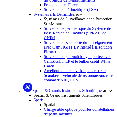
de Collecte de Renseignements
Protection des Forces
Surveillance Périmétrique (LSA)
Systèmes à la Demande
arrow
Systèmes de Surveillance et de Protection
Sur-Mesure
Surveillance périmétrique du Système de
Pose Rapide de Travures (SPRAT) de
CNIM
Surveillance & collecte du renseignement
avec CamSIGHT LP intégré à la solution
Flexnet
Surveillance jour/nuit longue portée avec
CamSIGHT LP et le ballon captif White
Hawk
Amélioration de la vision pilote sur le
Scarabée – véhicule de reconnaissance de
combat d’ARQUUS
Spatial & Grands Instruments Scientifiques
arrow
Spatial & Grand Instruments Scientifiques
Spatial
Spatial
Charge utile optique pour les constellations
de petits satellites