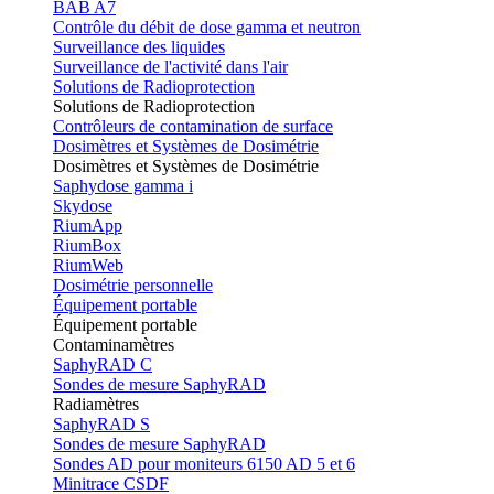
BAB A7
Contrôle du débit de dose gamma et neutron
Surveillance des liquides
Surveillance de l'activité dans l'air
Solutions de Radioprotection
Solutions de Radioprotection
Contrôleurs de contamination de surface
Dosimètres et Systèmes de Dosimétrie
Dosimètres et Systèmes de Dosimétrie
Saphydose gamma i
Skydose
RiumApp
RiumBox
RiumWeb
Dosimétrie personnelle
Équipement portable
Équipement portable
Contaminamètres
SaphyRAD C
Sondes de mesure SaphyRAD
Radiamètres
SaphyRAD S
Sondes de mesure SaphyRAD
Sondes AD pour moniteurs 6150 AD 5 et 6
Minitrace CSDF