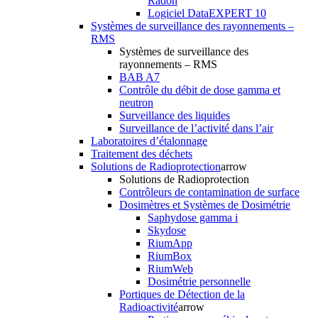
Radon
Logiciel DataEXPERT 10
Systèmes de surveillance des rayonnements –
RMS
Systèmes de surveillance des
rayonnements – RMS
BAB A7
Contrôle du débit de dose gamma et
neutron
Surveillance des liquides
Surveillance de l’activité dans l’air
Laboratoires d’étalonnage
Traitement des déchets
Solutions de Radioprotection
arrow
Solutions de Radioprotection
Contrôleurs de contamination de surface
Dosimètres et Systèmes de Dosimétrie
Saphydose gamma i
Skydose
RiumApp
RiumBox
RiumWeb
Dosimétrie personnelle
Portiques de Détection de la
Radioactivité
arrow