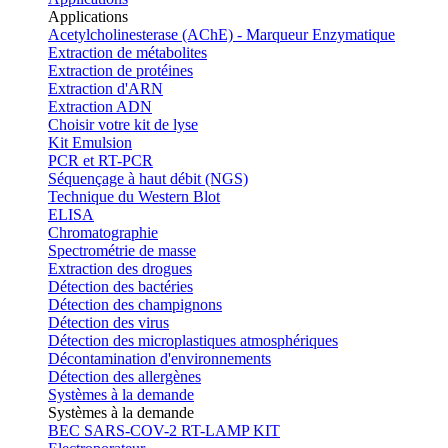
Applications
Acetylcholinesterase (AChE) - Marqueur Enzymatique
Extraction de métabolites
Extraction de protéines
Extraction d'ARN
Extraction ADN
Choisir votre kit de lyse
Kit Emulsion
PCR et RT-PCR
Séquençage à haut débit (NGS)
Technique du Western Blot
ELISA
Chromatographie
Spectrométrie de masse
Extraction des drogues
Détection des bactéries
Détection des champignons
Détection des virus
Détection des microplastiques atmosphériques
Décontamination d'environnements
Détection des allergènes
Systèmes à la demande
Systèmes à la demande
BEC SARS-COV-2 RT-LAMP KIT