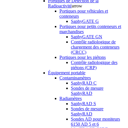
Portiques de Détection de la
Radioactivité
arrow
Portiques pour véhicules et
conteneurs
SaphyGATE G
Portiques pour petits conteneurs et
marchandises
SaphyGATE GN
Contrôle radiologique de
chargement des conteneurs
(CRCC)
Portiques pour les piétons
Contrôle radiologique des
piétons (CRP)
Équipement portable
Contaminamètres
SaphyRAD C
Sondes de mesure
SaphyRAD
Radiamètres
SaphyRAD S
Sondes de mesure
SaphyRAD
Sondes AD pour moniteurs
6150 AD 5 et 6