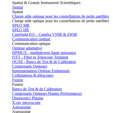
Spatial & Grands Instruments Scientifiques
Spatial
Spatial
Charge utile optique pour les constellations de petits satellites
Charge utile optique pour les constellations de petits satellites
SPEO MR
SPEO HR
CamSight EO – Caméra VNIR & SWIR
Communication optique
Communication optique
Optique adaptative
HPMUX - multiplexeur haute puissance
FiTT - Fiber to Telescope Terminal
OGSE - Bancs de Test & de Calibration
Composants Optiques
Instrumentation Optique Embarquée
Collimateurs & télescopes
Fusion
Fusion
Bancs de Test & de Calibration
Composants Optiques Hautes Performances
Diagnostics Plasma
X-ray microscope
Astronomie
Astronomie