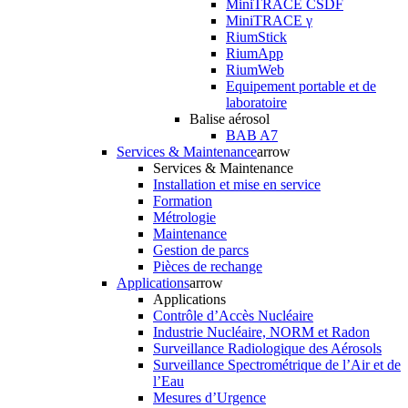
MiniTRACE CSDF
MiniTRACE γ
RiumStick
RiumApp
RiumWeb
Equipement portable et de
laboratoire
Balise aérosol
BAB A7
Services & Maintenance
arrow
Services & Maintenance
Installation et mise en service
Formation
Métrologie
Maintenance
Gestion de parcs
Pièces de rechange
Applications
arrow
Applications
Contrôle d’Accès Nucléaire
Industrie Nucléaire, NORM et Radon
Surveillance Radiologique des Aérosols
Surveillance Spectrométrique de l’Air et de
l’Eau
Mesures d’Urgence