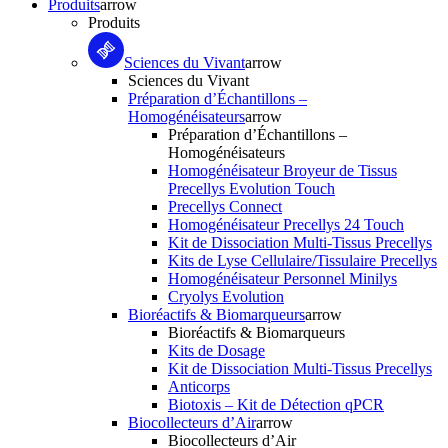
Produits
arrow
Produits
Sciences du Vivant
arrow
Sciences du Vivant
Préparation d’Échantillons –
Homogénéisateurs
arrow
Préparation d’Échantillons –
Homogénéisateurs
Homogénéisateur Broyeur de Tissus
Precellys Evolution Touch
Precellys Connect
Homogénéisateur Precellys 24 Touch
Kit de Dissociation Multi-Tissus Precellys
Kits de Lyse Cellulaire/Tissulaire Precellys
Homogénéisateur Personnel Minilys
Cryolys Evolution
Bioréactifs & Biomarqueurs
arrow
Bioréactifs & Biomarqueurs
Kits de Dosage
Kit de Dissociation Multi-Tissus Precellys
Anticorps
Biotoxis – Kit de Détection qPCR
Biocollecteurs d’Air
arrow
Biocollecteurs d’Air