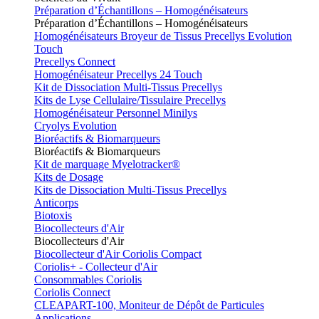
Préparation d’Échantillons – Homogénéisateurs
Préparation d’Échantillons – Homogénéisateurs
Homogénéisateurs Broyeur de Tissus Precellys Evolution
Touch
Precellys Connect
Homogénéisateur Precellys 24 Touch
Kit de Dissociation Multi-Tissus Precellys
Kits de Lyse Cellulaire/Tissulaire Precellys
Homogénéisateur Personnel Minilys
Cryolys Evolution
Bioréactifs & Biomarqueurs
Bioréactifs & Biomarqueurs
Kit de marquage Myelotracker®
Kits de Dosage
Kits de Dissociation Multi-Tissus Precellys
Anticorps
Biotoxis
Biocollecteurs d'Air
Biocollecteurs d'Air
Biocollecteur d'Air Coriolis Compact
Coriolis+ - Collecteur d'Air
Consommables Coriolis
Coriolis Connect
CLEAPART-100, Moniteur de Dépôt de Particules
Applications