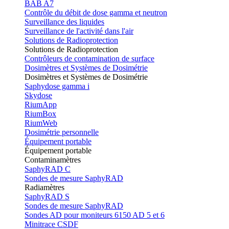
BAB A7
Contrôle du débit de dose gamma et neutron
Surveillance des liquides
Surveillance de l'activité dans l'air
Solutions de Radioprotection
Solutions de Radioprotection
Contrôleurs de contamination de surface
Dosimètres et Systèmes de Dosimétrie
Dosimètres et Systèmes de Dosimétrie
Saphydose gamma i
Skydose
RiumApp
RiumBox
RiumWeb
Dosimétrie personnelle
Équipement portable
Équipement portable
Contaminamètres
SaphyRAD C
Sondes de mesure SaphyRAD
Radiamètres
SaphyRAD S
Sondes de mesure SaphyRAD
Sondes AD pour moniteurs 6150 AD 5 et 6
Minitrace CSDF