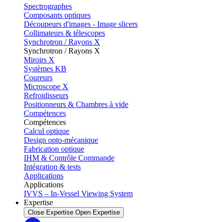
Spectrographes
Composants optiques
Découpeurs d'images - Image slicers
Collimateurs & télescopes
Synchrotron / Rayons X
Synchrotron / Rayons X
Miroirs X
Systèmes KB
Coureurs
Microscope X
Refroidisseurs
Positionneurs & Chambres à vide
Compétences
Compétences
Calcul optique
Design opto-mécanique
Fabrication optique
IHM & Contrôle Commande
Intégration & tests
Applications
Applications
IVVS – In-Vessel Viewing System
Expertise
Close Expertise
Open Expertise