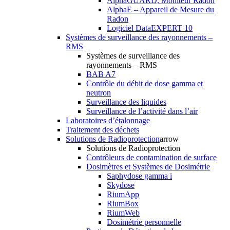
AlphaGUARD, Moniteur Radon
AlphaE – Appareil de Mesure du
Radon
Logiciel DataEXPERT 10
Systèmes de surveillance des rayonnements –
RMS
Systèmes de surveillance des
rayonnements – RMS
BAB A7
Contrôle du débit de dose gamma et
neutron
Surveillance des liquides
Surveillance de l’activité dans l’air
Laboratoires d’étalonnage
Traitement des déchets
Solutions de Radioprotection
arrow
Solutions de Radioprotection
Contrôleurs de contamination de surface
Dosimètres et Systèmes de Dosimétrie
Saphydose gamma i
Skydose
RiumApp
RiumBox
RiumWeb
Dosimétrie personnelle