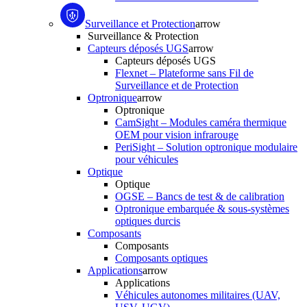
Surveillance et Protection
arrow
Surveillance & Protection
Capteurs déposés UGS
arrow
Capteurs déposés UGS
Flexnet – Plateforme sans Fil de
Surveillance et de Protection
Optronique
arrow
Optronique
CamSight – Modules caméra thermique
OEM pour vision infrarouge
PeriSight – Solution optronique modulaire
pour véhicules
Optique
Optique
OGSE – Bancs de test & de calibration
Optronique embarquée & sous-systèmes
optiques durcis
Composants
Composants
Composants optiques
Applications
arrow
Applications
Véhicules autonomes militaires (UAV,