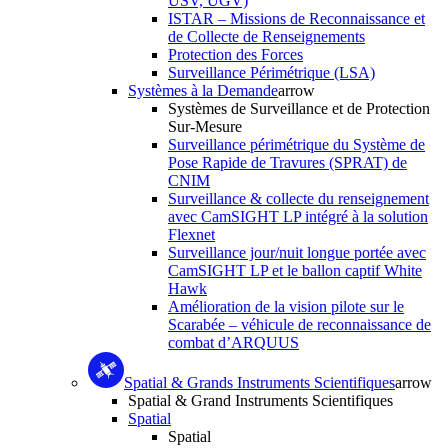
USV, UGV)
ISTAR – Missions de Reconnaissance et
de Collecte de Renseignements
Protection des Forces
Surveillance Périmétrique (LSA)
Systèmes à la Demande
arrow
Systèmes de Surveillance et de Protection
Sur-Mesure
Surveillance périmétrique du Système de
Pose Rapide de Travures (SPRAT) de
CNIM
Surveillance & collecte du renseignement
avec CamSIGHT LP intégré à la solution
Flexnet
Surveillance jour/nuit longue portée avec
CamSIGHT LP et le ballon captif White
Hawk
Amélioration de la vision pilote sur le
Scarabée – véhicule de reconnaissance de
combat d’ARQUUS
Spatial & Grands Instruments Scientifiques
arrow
Spatial & Grand Instruments Scientifiques
Spatial
Spatial