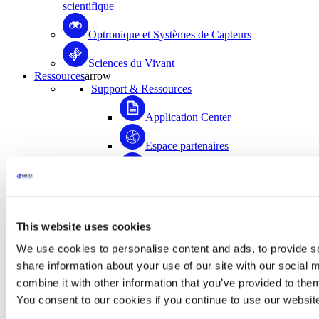
scientifique
Optronique et Systèmes de Capteurs
Sciences du Vivant
Ressources
arrow
Support & Ressources
Application Center
Espace partenaires
Enregistrez votre produit
Médiathèque
This website uses cookies
FAQ
We use cookies to personalise content and ads, to provide so
Application Center
share information about your use of our site with our social
combine it with other information that you’ve provided to them
Accédez à plus de 1500 documents scientifiques
rédigés avec la contribution de la communauté
You consent to our cookies if you continue to use our websit
d’utilisateurs de Bertin Instruments !