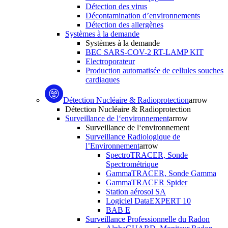
Détection des virus
Décontamination d’environnements
Détection des allergènes
Systèmes à la demande
Systèmes à la demande
BEC SARS-COV-2 RT-LAMP KIT
Electroporateur
Production automatisée de cellules souches
cardiaques
Détection Nucléaire & Radioprotection
arrow
Détection Nucléaire & Radioprotection
Surveillance de l‘environnement
arrow
Surveillance de l‘environnement
Surveillance Radiologique de
l’Environnement
arrow
SpectroTRACER, Sonde
Spectrométrique
GammaTRACER, Sonde Gamma
GammaTRACER Spider
Station aérosol SA
Logiciel DataEXPERT 10
BAB E
Surveillance Professionnelle du Radon