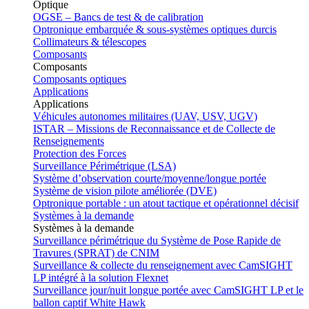
Optique
OGSE – Bancs de test & de calibration
Optronique embarquée & sous-systèmes optiques durcis
Collimateurs & télescopes
Composants
Composants
Composants optiques
Applications
Applications
Véhicules autonomes militaires (UAV, USV, UGV)
ISTAR – Missions de Reconnaissance et de Collecte de
Renseignements
Protection des Forces
Surveillance Périmétrique (LSA)
Système d’observation courte/moyenne/longue portée
Système de vision pilote améliorée (DVE)
Optronique portable : un atout tactique et opérationnel décisif
Systèmes à la demande
Systèmes à la demande
Surveillance périmétrique du Système de Pose Rapide de
Travures (SPRAT) de CNIM
Surveillance & collecte du renseignement avec CamSIGHT
LP intégré à la solution Flexnet
Surveillance jour/nuit longue portée avec CamSIGHT LP et le
ballon captif White Hawk