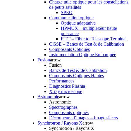
Charge utile optique pour les constellations
de petits satellites
SPEO
Communication optique
Optique adaptative
HPMUX – multiplexeur haute
puissance
FiTT – Fiber to Telescope Terminal
OGSE – Bancs de Test & de Calibration
Composants Optiques
Instrumentation Optique Embarquée
Fusion
arrow
Fusion
Bancs de Test & de Calibration
Composants Optiques Hautes
Performances
Diagnostics Plasma
X-ray microscope
Astronomie
arrow
Astronomie
Spectrographes
Composants optiques
Découpeurs d’images – Image slicers
Synchrotron / Rayons X
arrow
Synchrotron / Rayons X