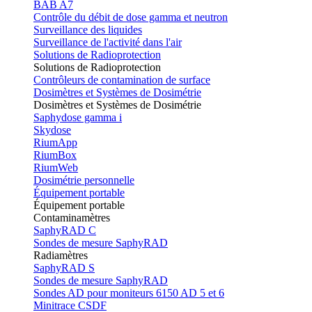
BAB A7
Contrôle du débit de dose gamma et neutron
Surveillance des liquides
Surveillance de l'activité dans l'air
Solutions de Radioprotection
Solutions de Radioprotection
Contrôleurs de contamination de surface
Dosimètres et Systèmes de Dosimétrie
Dosimètres et Systèmes de Dosimétrie
Saphydose gamma i
Skydose
RiumApp
RiumBox
RiumWeb
Dosimétrie personnelle
Équipement portable
Équipement portable
Contaminamètres
SaphyRAD C
Sondes de mesure SaphyRAD
Radiamètres
SaphyRAD S
Sondes de mesure SaphyRAD
Sondes AD pour moniteurs 6150 AD 5 et 6
Minitrace CSDF