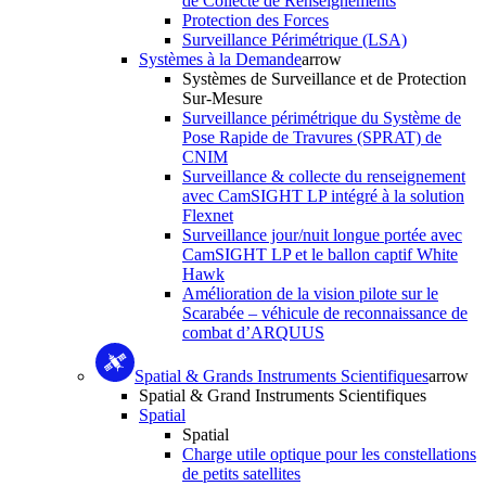
de Collecte de Renseignements
Protection des Forces
Surveillance Périmétrique (LSA)
Systèmes à la Demande
arrow
Systèmes de Surveillance et de Protection
Sur-Mesure
Surveillance périmétrique du Système de
Pose Rapide de Travures (SPRAT) de
CNIM
Surveillance & collecte du renseignement
avec CamSIGHT LP intégré à la solution
Flexnet
Surveillance jour/nuit longue portée avec
CamSIGHT LP et le ballon captif White
Hawk
Amélioration de la vision pilote sur le
Scarabée – véhicule de reconnaissance de
combat d’ARQUUS
Spatial & Grands Instruments Scientifiques
arrow
Spatial & Grand Instruments Scientifiques
Spatial
Spatial
Charge utile optique pour les constellations
de petits satellites