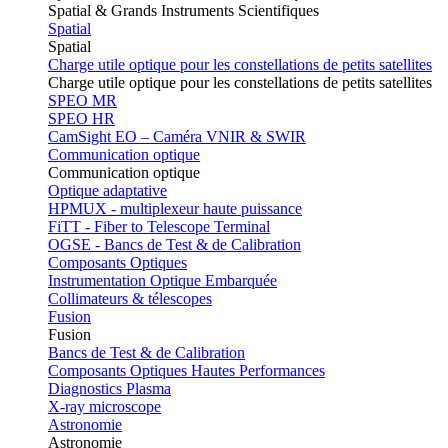
Spatial & Grands Instruments Scientifiques
Spatial
Spatial
Charge utile optique pour les constellations de petits satellites
Charge utile optique pour les constellations de petits satellites
SPEO MR
SPEO HR
CamSight EO – Caméra VNIR & SWIR
Communication optique
Communication optique
Optique adaptative
HPMUX - multiplexeur haute puissance
FiTT - Fiber to Telescope Terminal
OGSE - Bancs de Test & de Calibration
Composants Optiques
Instrumentation Optique Embarquée
Collimateurs & télescopes
Fusion
Fusion
Bancs de Test & de Calibration
Composants Optiques Hautes Performances
Diagnostics Plasma
X-ray microscope
Astronomie
Astronomie