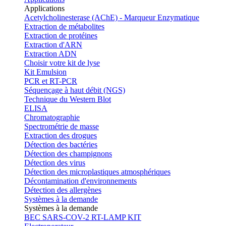
Applications
Acetylcholinesterase (AChE) - Marqueur Enzymatique
Extraction de métabolites
Extraction de protéines
Extraction d'ARN
Extraction ADN
Choisir votre kit de lyse
Kit Emulsion
PCR et RT-PCR
Séquençage à haut débit (NGS)
Technique du Western Blot
ELISA
Chromatographie
Spectrométrie de masse
Extraction des drogues
Détection des bactéries
Détection des champignons
Détection des virus
Détection des microplastiques atmosphériques
Décontamination d'environnements
Détection des allergènes
Systèmes à la demande
Systèmes à la demande
BEC SARS-COV-2 RT-LAMP KIT