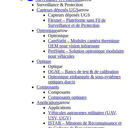
Surveillance & Protection
Capteurs déposés UGS
arrow
Capteurs déposés UGS
Flexnet – Plateforme sans Fil de
Surveillance et de Protection
Optronique
arrow
Optronique
CamSight – Modules caméra thermique
OEM pour vision infrarouge
PeriSight – Solution optronique modulaire
pour véhicules
Optique
Optique
OGSE – Bancs de test & de calibration
Optronique embarquée & sous-systèmes
optiques durcis
Composants
Composants
Composants optiques
Applications
arrow
Applications
Véhicules autonomes militaires (UAV,
USV, UGV)
ISTAR – Missions de Reconnaissance et