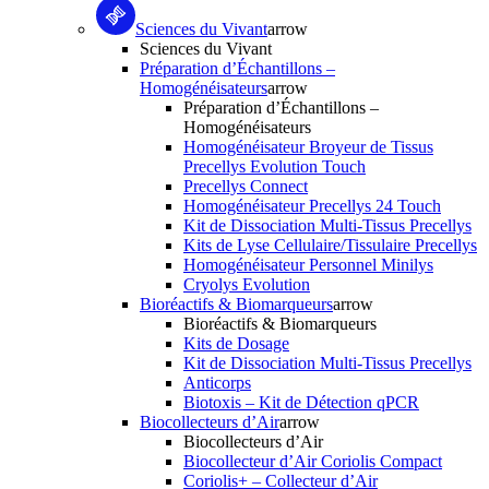
Sciences du Vivant
arrow
Sciences du Vivant
Préparation d’Échantillons –
Homogénéisateurs
arrow
Préparation d’Échantillons –
Homogénéisateurs
Homogénéisateur Broyeur de Tissus
Precellys Evolution Touch
Precellys Connect
Homogénéisateur Precellys 24 Touch
Kit de Dissociation Multi-Tissus Precellys
Kits de Lyse Cellulaire/Tissulaire Precellys
Homogénéisateur Personnel Minilys
Cryolys Evolution
Bioréactifs & Biomarqueurs
arrow
Bioréactifs & Biomarqueurs
Kits de Dosage
Kit de Dissociation Multi-Tissus Precellys
Anticorps
Biotoxis – Kit de Détection qPCR
Biocollecteurs d’Air
arrow
Biocollecteurs d’Air
Biocollecteur d’Air Coriolis Compact
Coriolis+ – Collecteur d’Air