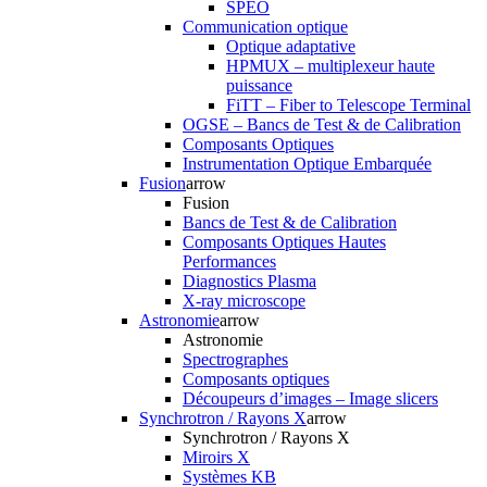
SPEO
Communication optique
Optique adaptative
HPMUX – multiplexeur haute
puissance
FiTT – Fiber to Telescope Terminal
OGSE – Bancs de Test & de Calibration
Composants Optiques
Instrumentation Optique Embarquée
Fusion
arrow
Fusion
Bancs de Test & de Calibration
Composants Optiques Hautes
Performances
Diagnostics Plasma
X-ray microscope
Astronomie
arrow
Astronomie
Spectrographes
Composants optiques
Découpeurs d’images – Image slicers
Synchrotron / Rayons X
arrow
Synchrotron / Rayons X
Miroirs X
Systèmes KB