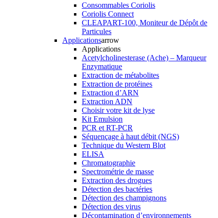
Consommables Coriolis
Coriolis Connect
CLEAPART-100, Moniteur de Dépôt de
Particules
Applications
arrow
Applications
Acetylcholinesterase (Ache) – Marqueur
Enzymatique
Extraction de métabolites
Extraction de protéines
Extraction d’ARN
Extraction ADN
Choisir votre kit de lyse
Kit Emulsion
PCR et RT-PCR
Séquençage à haut débit (NGS)
Technique du Western Blot
ELISA
Chromatographie
Spectrométrie de masse
Extraction des drogues
Détection des bactéries
Détection des champignons
Détection des virus
Décontamination d’environnements