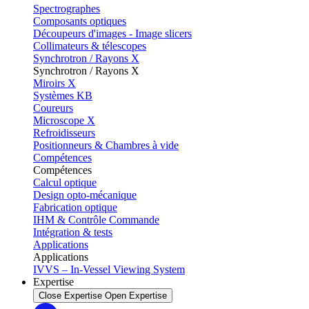
Spectrographes
Composants optiques
Découpeurs d'images - Image slicers
Collimateurs & télescopes
Synchrotron / Rayons X
Synchrotron / Rayons X
Miroirs X
Systèmes KB
Coureurs
Microscope X
Refroidisseurs
Positionneurs & Chambres à vide
Compétences
Compétences
Calcul optique
Design opto-mécanique
Fabrication optique
IHM & Contrôle Commande
Intégration & tests
Applications
Applications
IVVS – In-Vessel Viewing System
Expertise
Close Expertise
Open Expertise