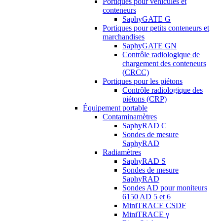
Portiques pour véhicules et
conteneurs
SaphyGATE G
Portiques pour petits conteneurs et
marchandises
SaphyGATE GN
Contrôle radiologique de
chargement des conteneurs
(CRCC)
Portiques pour les piétons
Contrôle radiologique des
piétons (CRP)
Équipement portable
Contaminamètres
SaphyRAD C
Sondes de mesure
SaphyRAD
Radiamètres
SaphyRAD S
Sondes de mesure
SaphyRAD
Sondes AD pour moniteurs
6150 AD 5 et 6
MiniTRACE CSDF
MiniTRACE γ