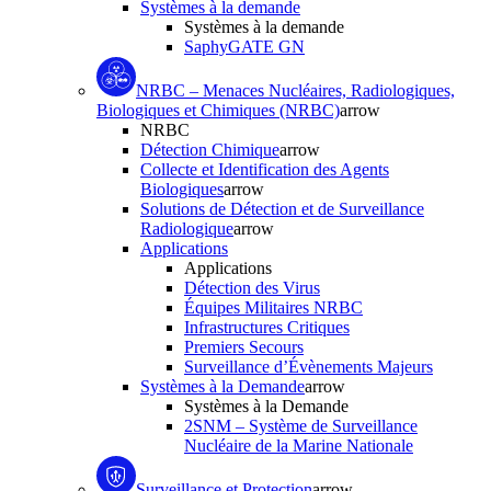
Systèmes à la demande
Systèmes à la demande
SaphyGATE GN
NRBC – Menaces Nucléaires, Radiologiques,
Biologiques et Chimiques (NRBC)
arrow
NRBC
Détection Chimique
arrow
Collecte et Identification des Agents
Biologiques
arrow
Solutions de Détection et de Surveillance
Radiologique
arrow
Applications
Applications
Détection des Virus
Équipes Militaires NRBC
Infrastructures Critiques
Premiers Secours
Surveillance d’Évènements Majeurs
Systèmes à la Demande
arrow
Systèmes à la Demande
2SNM – Système de Surveillance
Nucléaire de la Marine Nationale
Surveillance et Protection
arrow