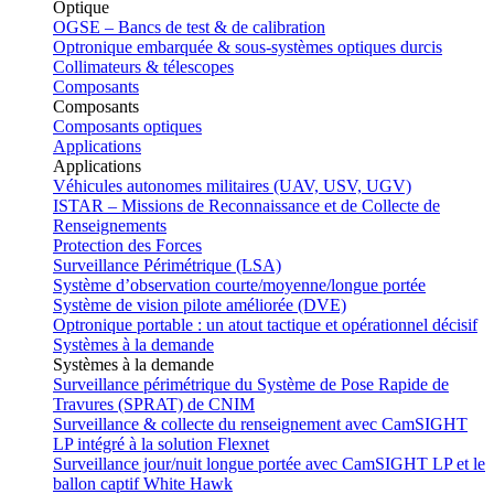
Optique
OGSE – Bancs de test & de calibration
Optronique embarquée & sous-systèmes optiques durcis
Collimateurs & télescopes
Composants
Composants
Composants optiques
Applications
Applications
Véhicules autonomes militaires (UAV, USV, UGV)
ISTAR – Missions de Reconnaissance et de Collecte de
Renseignements
Protection des Forces
Surveillance Périmétrique (LSA)
Système d’observation courte/moyenne/longue portée
Système de vision pilote améliorée (DVE)
Optronique portable : un atout tactique et opérationnel décisif
Systèmes à la demande
Systèmes à la demande
Surveillance périmétrique du Système de Pose Rapide de
Travures (SPRAT) de CNIM
Surveillance & collecte du renseignement avec CamSIGHT
LP intégré à la solution Flexnet
Surveillance jour/nuit longue portée avec CamSIGHT LP et le
ballon captif White Hawk