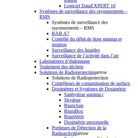
Radon
Logiciel DataEXPERT 10
Systèmes de surveillance des rayonnements –
RMS
Systèmes de surveillance des
rayonnements – RMS
BAB A7
Contrôle du débit de dose gamma et
neutron
Surveillance des liquides
Surveillance de l’activité dans l’air
Laboratoires d’étalonnage
Traitement des déchets
Solutions de Radioprotection
arrow
Solutions de Radioprotection
Contrôleurs de contamination de surface
Dosimètres et Systèmes de Dosimétrie
Saphydose gamma i
Skydose
RiumApp
RiumBox
RiumWeb
Dosimétrie personnelle
Portiques de Détection de la
Radioactivité
arrow