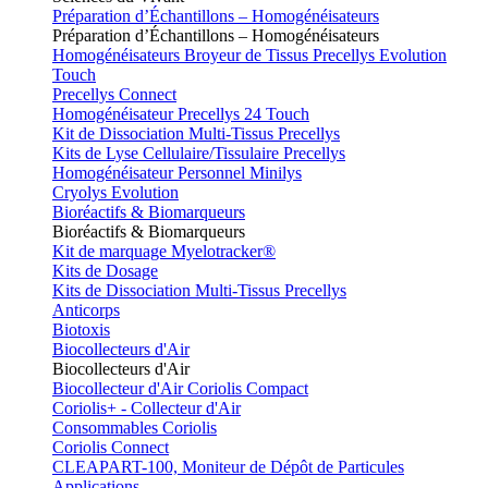
Préparation d’Échantillons – Homogénéisateurs
Préparation d’Échantillons – Homogénéisateurs
Homogénéisateurs Broyeur de Tissus Precellys Evolution
Touch
Precellys Connect
Homogénéisateur Precellys 24 Touch
Kit de Dissociation Multi-Tissus Precellys
Kits de Lyse Cellulaire/Tissulaire Precellys
Homogénéisateur Personnel Minilys
Cryolys Evolution
Bioréactifs & Biomarqueurs
Bioréactifs & Biomarqueurs
Kit de marquage Myelotracker®
Kits de Dosage
Kits de Dissociation Multi-Tissus Precellys
Anticorps
Biotoxis
Biocollecteurs d'Air
Biocollecteurs d'Air
Biocollecteur d'Air Coriolis Compact
Coriolis+ - Collecteur d'Air
Consommables Coriolis
Coriolis Connect
CLEAPART-100, Moniteur de Dépôt de Particules
Applications