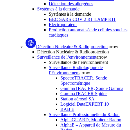
Détection des allergènes
Systèmes à la demande
Systèmes à la demande
BEC SARS-COV-2 RT-LAMP KIT
Electroporateur
Production automatisée de cellules souches
cardiaques
Détection Nucléaire & Radioprotection
arrow
Détection Nucléaire & Radioprotection
Surveillance de l‘environnement
arrow
Surveillance de l‘environnement
Surveillance Radiologique de
l’Environnement
arrow
SpectroTRACER, Sonde
Spectrométrique
GammaTRACER, Sonde Gamma
GammaTRACER Spider
Station aérosol SA
Logiciel DataEXPERT 10
BAB E
Surveillance Professionnelle du Radon
AlphaGUARD, Moniteur Radon
AlphaE – Appareil de Mesure du