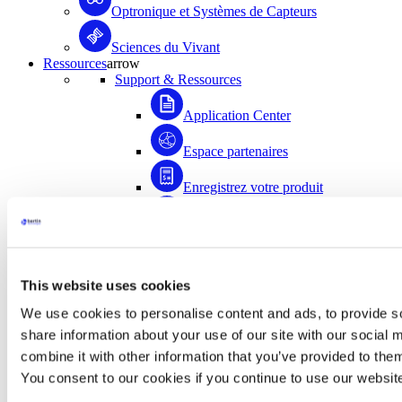
Optronique et Systèmes de Capteurs
Sciences du Vivant
Ressources
arrow
Support & Ressources
Application Center
Espace partenaires
Enregistrez votre produit
Médiathèque
FAQ
This website uses cookies
Application Center
We use cookies to personalise content and ads, to provide so
Accédez à plus de 1500 documents scientifiques
share information about your use of our site with our social
rédigés avec la contribution de la communauté
combine it with other information that you’ve provided to them
d’utilisateurs de Bertin Instruments !
You consent to our cookies if you continue to use our websit
Accéder