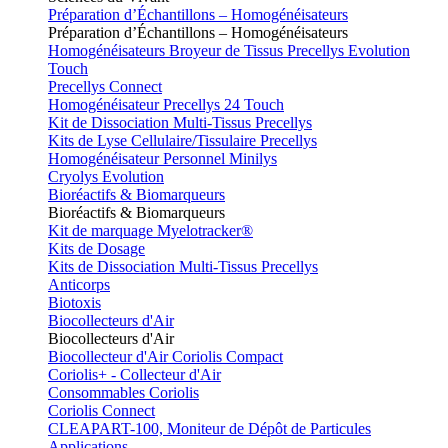
Préparation d’Échantillons – Homogénéisateurs
Préparation d’Échantillons – Homogénéisateurs
Homogénéisateurs Broyeur de Tissus Precellys Evolution
Touch
Precellys Connect
Homogénéisateur Precellys 24 Touch
Kit de Dissociation Multi-Tissus Precellys
Kits de Lyse Cellulaire/Tissulaire Precellys
Homogénéisateur Personnel Minilys
Cryolys Evolution
Bioréactifs & Biomarqueurs
Bioréactifs & Biomarqueurs
Kit de marquage Myelotracker®
Kits de Dosage
Kits de Dissociation Multi-Tissus Precellys
Anticorps
Biotoxis
Biocollecteurs d'Air
Biocollecteurs d'Air
Biocollecteur d'Air Coriolis Compact
Coriolis+ - Collecteur d'Air
Consommables Coriolis
Coriolis Connect
CLEAPART-100, Moniteur de Dépôt de Particules
Applications