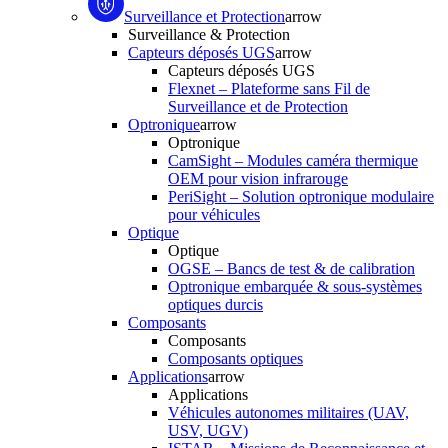
Surveillance et Protection
arrow
Surveillance & Protection
Capteurs déposés UGS
arrow
Capteurs déposés UGS
Flexnet – Plateforme sans Fil de
Surveillance et de Protection
Optronique
arrow
Optronique
CamSight – Modules caméra thermique
OEM pour vision infrarouge
PeriSight – Solution optronique modulaire
pour véhicules
Optique
Optique
OGSE – Bancs de test & de calibration
Optronique embarquée & sous-systèmes
optiques durcis
Composants
Composants
Composants optiques
Applications
arrow
Applications
Véhicules autonomes militaires (UAV,
USV, UGV)