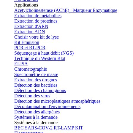
Applications
Acetylcholinesterase (AChE) - Marqueur Enzymatique
Extraction de métabolites
Extraction de protéines
Extraction d'ARN
Extraction ADN
Choisir votre kit de lyse
Kit Emulsion
PCR et RT-PCR
Séquençage à haut débit (NGS)
Technique du Western Blot
ELISA
Chromatographie
Spectrométrie de masse
Extraction des drogues
Détection des bactéries
Détection des champignons
Détection des virus
Détection des microplastiques atmosphériques
Décontamination d'environnements
Détection des allergènes
Systèmes à la demande
Systèmes à la demande
BEC SARS-COV-2 RT-LAMP KIT