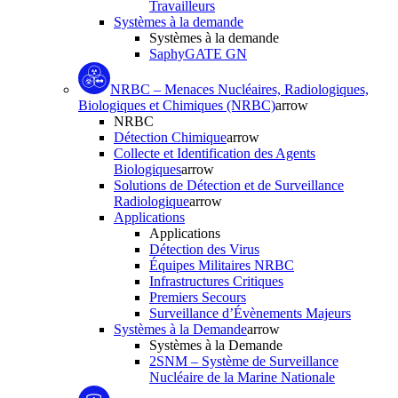
Travailleurs
Systèmes à la demande
Systèmes à la demande
SaphyGATE GN
NRBC – Menaces Nucléaires, Radiologiques,
Biologiques et Chimiques (NRBC)
arrow
NRBC
Détection Chimique
arrow
Collecte et Identification des Agents
Biologiques
arrow
Solutions de Détection et de Surveillance
Radiologique
arrow
Applications
Applications
Détection des Virus
Équipes Militaires NRBC
Infrastructures Critiques
Premiers Secours
Surveillance d’Évènements Majeurs
Systèmes à la Demande
arrow
Systèmes à la Demande
2SNM – Système de Surveillance
Nucléaire de la Marine Nationale