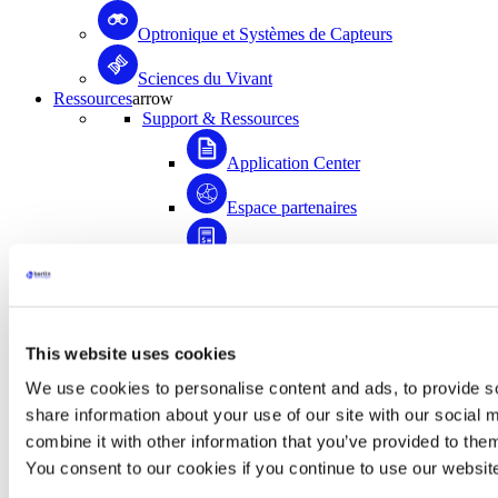
Optronique et Systèmes de Capteurs
Sciences du Vivant
Ressources
arrow
Support & Ressources
Application Center
Espace partenaires
Enregistrez votre produit
Médiathèque
FAQ
This website uses cookies
Application Center
We use cookies to personalise content and ads, to provide so
share information about your use of our site with our social
Accédez à plus de 1500 documents scientifiques
combine it with other information that you’ve provided to them
rédigés avec la contribution de la communauté
d’utilisateurs de Bertin Instruments !
You consent to our cookies if you continue to use our websit