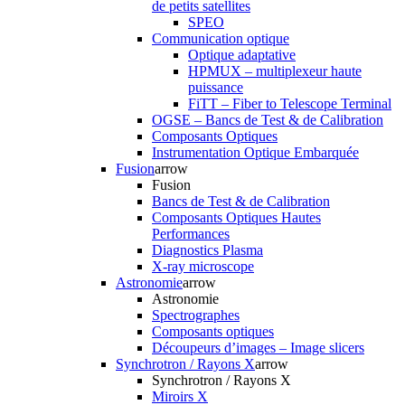
de petits satellites
SPEO
Communication optique
Optique adaptative
HPMUX – multiplexeur haute
puissance
FiTT – Fiber to Telescope Terminal
OGSE – Bancs de Test & de Calibration
Composants Optiques
Instrumentation Optique Embarquée
Fusion
arrow
Fusion
Bancs de Test & de Calibration
Composants Optiques Hautes
Performances
Diagnostics Plasma
X-ray microscope
Astronomie
arrow
Astronomie
Spectrographes
Composants optiques
Découpeurs d’images – Image slicers
Synchrotron / Rayons X
arrow
Synchrotron / Rayons X
Miroirs X