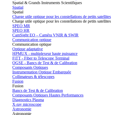
Spatial & Grands Instruments Scientifiques
Spatial
Spatial
Charge utile optique pour les constellations de petits satellites
Charge utile optique pour les constellations de petits satellites
SPEO MR
SPEO HR
CamSight EO – Caméra VNIR & SWIR
Communication optique
Communication optique
Optique adaptative
HPMUX - multiplexeur haute puissance
FiTT - Fiber to Telescope Terminal
OGSE - Bancs de Test & de Calibration
Composants Optiques
Instrumentation Optique Embarquée
Collimateurs & télescopes
Fusion
Fusion
Bancs de Test & de Calibration
Composants Optiques Hautes Performances
Diagnostics Plasma
X-ray microscope
Astronomie
Astronomie