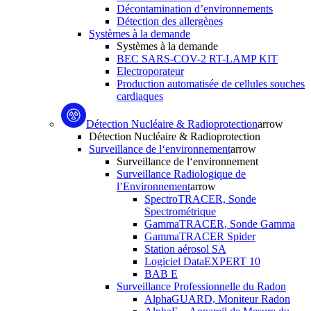
Décontamination d’environnements
Détection des allergènes
Systèmes à la demande
Systèmes à la demande
BEC SARS-COV-2 RT-LAMP KIT
Electroporateur
Production automatisée de cellules souches
cardiaques
Détection Nucléaire & Radioprotection
arrow
Détection Nucléaire & Radioprotection
Surveillance de l‘environnement
arrow
Surveillance de l‘environnement
Surveillance Radiologique de
l’Environnement
arrow
SpectroTRACER, Sonde
Spectrométrique
GammaTRACER, Sonde Gamma
GammaTRACER Spider
Station aérosol SA
Logiciel DataEXPERT 10
BAB E
Surveillance Professionnelle du Radon
AlphaGUARD, Moniteur Radon