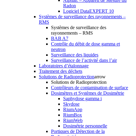
AlphaE – Appareil de Mesure du
Radon
Logiciel DataEXPERT 10
Systèmes de surveillance des rayonnements –
RMS
Systèmes de surveillance des
rayonnements – RMS
BAB A7
Contrôle du débit de dose gamma et
neutron
Surveillance des liquides
Surveillance de l’activité dans l’air
Laboratoires d’étalonnage
Traitement des déchets
Solutions de Radioprotection
arrow
Solutions de Radioprotection
Contrôleurs de contamination de surface
Dosimètres et Systèmes de Dosimétrie
Saphydose gamma i
Skydose
RiumApp
RiumBox
RiumWeb
Dosimétrie personnelle
Portiques de Détection de la