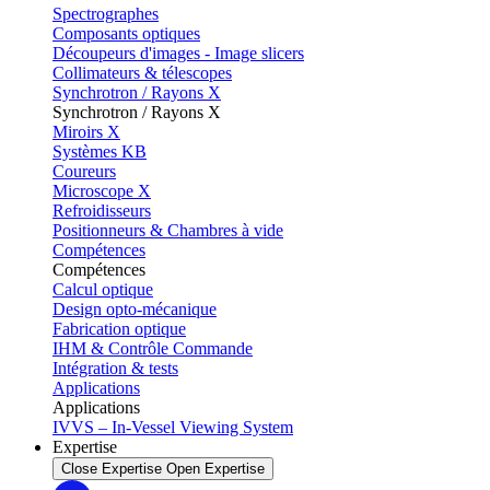
Spectrographes
Composants optiques
Découpeurs d'images - Image slicers
Collimateurs & télescopes
Synchrotron / Rayons X
Synchrotron / Rayons X
Miroirs X
Systèmes KB
Coureurs
Microscope X
Refroidisseurs
Positionneurs & Chambres à vide
Compétences
Compétences
Calcul optique
Design opto-mécanique
Fabrication optique
IHM & Contrôle Commande
Intégration & tests
Applications
Applications
IVVS – In-Vessel Viewing System
Expertise
Close Expertise
Open Expertise