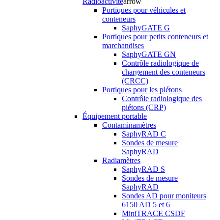
Radioactivité
arrow
Portiques pour véhicules et
conteneurs
SaphyGATE G
Portiques pour petits conteneurs et
marchandises
SaphyGATE GN
Contrôle radiologique de
chargement des conteneurs
(CRCC)
Portiques pour les piétons
Contrôle radiologique des
piétons (CRP)
Équipement portable
Contaminamètres
SaphyRAD C
Sondes de mesure
SaphyRAD
Radiamètres
SaphyRAD S
Sondes de mesure
SaphyRAD
Sondes AD pour moniteurs
6150 AD 5 et 6
MiniTRACE CSDF