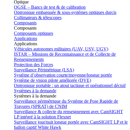
Optique
OGSE – Bancs de test & de calibration
Optronique embarquée & sous-systèmes optiques durcis
Collimateurs & télescopes
Composants
Composants
Composants optiques
Applications
Applications
Véhicules autonomes militaires (UAV, USV, UGV)
ISTAR – Missions de Reconnaissance et de Collecte de
Renseignements
Protection des Forces
Surveillance Périmétrique (LSA)
Système d’observation courte/moyenne/longue portée
Système de vision pilote améliorée (DVE)
Optronique portable : un atout tactique et opérationnel décisif
Systèmes à la demande
Systèmes à la demande
Surveillance périmétrique du Système de Pose Rapide de
Travures (SPRAT) de CNIM
Surveillance & collecte du renseignement avec CamSIGHT
LP intégré à la solution Flexnet
Surveillance jour/nuit longue portée avec CamSIGHT LP et le
ballon captif White Hawk