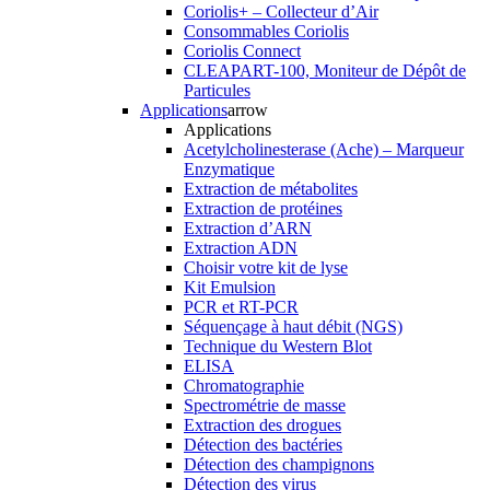
Coriolis+ – Collecteur d’Air
Consommables Coriolis
Coriolis Connect
CLEAPART-100, Moniteur de Dépôt de
Particules
Applications
arrow
Applications
Acetylcholinesterase (Ache) – Marqueur
Enzymatique
Extraction de métabolites
Extraction de protéines
Extraction d’ARN
Extraction ADN
Choisir votre kit de lyse
Kit Emulsion
PCR et RT-PCR
Séquençage à haut débit (NGS)
Technique du Western Blot
ELISA
Chromatographie
Spectrométrie de masse
Extraction des drogues
Détection des bactéries
Détection des champignons
Détection des virus