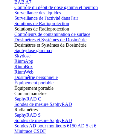
BAB A7
Contrôle du débit de dose gamma et neutron
Surveillance des liquides
Surveillance de l'activité dans l'air
Solutions de Radioprotection
Solutions de Radioprotection
Contrôleurs de contamination de surface
Dosimètres et Systèmes de Dosimétrie
Dosimètres et Systèmes de Dosimétrie
Saphydose gamma i
Skydose
RiumApp
RiumBox
RiumWeb
Dosimétrie personnelle
Équipement portable
Équipement portable
Contaminamètres
SaphyRAD C
Sondes de mesure SaphyRAD
Radiamètres
SaphyRAD S
Sondes de mesure SaphyRAD
Sondes AD pour moniteurs 6150 AD 5 et 6
Minitrace CSDF