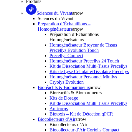
Produits
Sciences du Vivant
arrow
Sciences du Vivant
Préparation d’Échantillons –
Homogénéisateurs
arrow
Préparation d’Échantillons –
Homogénéisateurs
Homogénéisateur Broyeur de Tissus
Precellys Evolution Touch
Precellys Connect
Homogénéisateur Precellys 24 Touch
Kit de Dissociation Multi-Tissus Precellys
Kits de Lyse Cellulaire/Tissulaire Precellys
Homogénéisateur Personnel Minilys
Cryolys Evolution
Bioréactifs & Biomarqueurs
arrow
Bioréactifs & Biomarqueurs
Kits de Dosage
Kit de Dissociation Multi-Tissus Precellys
Anticorps
Biotoxis – Kit de Détection qPCR
Biocollecteurs d’Air
arrow
Biocollecteurs d’Air
Biocollecteur d’Air Coriolis Compact