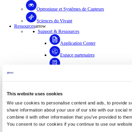
Optronique et Systèmes de Capteurs
Sciences du Vivant
Ressources
arrow
Support & Ressources
Application Center
Espace partenaires
Enregistrez votre produit
Médiathèque
FAQ
This website uses cookies
Application Center
We use cookies to personalise content and ads, to provide so
share information about your use of our site with our social
Accédez à plus de 1500 documents scientifiques
combine it with other information that you’ve provided to them
rédigés avec la contribution de la communauté
d’utilisateurs de Bertin Instruments !
You consent to our cookies if you continue to use our websit