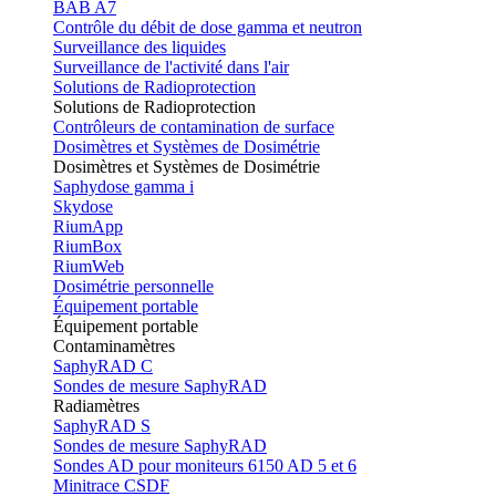
BAB A7
Contrôle du débit de dose gamma et neutron
Surveillance des liquides
Surveillance de l'activité dans l'air
Solutions de Radioprotection
Solutions de Radioprotection
Contrôleurs de contamination de surface
Dosimètres et Systèmes de Dosimétrie
Dosimètres et Systèmes de Dosimétrie
Saphydose gamma i
Skydose
RiumApp
RiumBox
RiumWeb
Dosimétrie personnelle
Équipement portable
Équipement portable
Contaminamètres
SaphyRAD C
Sondes de mesure SaphyRAD
Radiamètres
SaphyRAD S
Sondes de mesure SaphyRAD
Sondes AD pour moniteurs 6150 AD 5 et 6
Minitrace CSDF