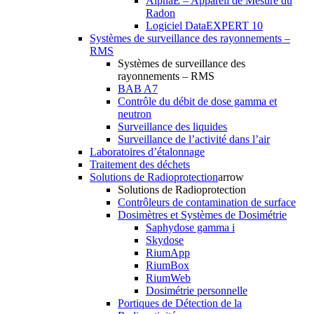
AlphaE – Appareil de Mesure du
Radon
Logiciel DataEXPERT 10
Systèmes de surveillance des rayonnements –
RMS
Systèmes de surveillance des
rayonnements – RMS
BAB A7
Contrôle du débit de dose gamma et
neutron
Surveillance des liquides
Surveillance de l’activité dans l’air
Laboratoires d’étalonnage
Traitement des déchets
Solutions de Radioprotection
arrow
Solutions de Radioprotection
Contrôleurs de contamination de surface
Dosimètres et Systèmes de Dosimétrie
Saphydose gamma i
Skydose
RiumApp
RiumBox
RiumWeb
Dosimétrie personnelle
Portiques de Détection de la