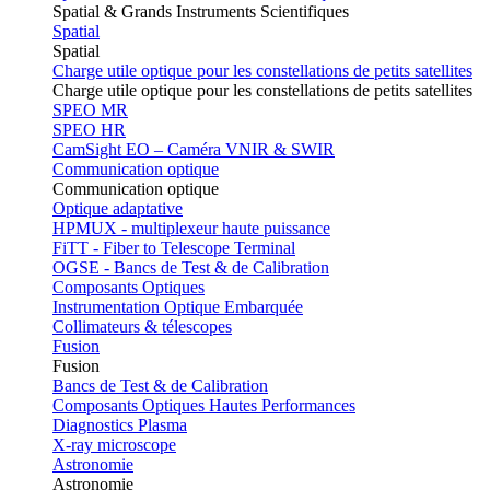
Spatial & Grands Instruments Scientifiques
Spatial
Spatial
Charge utile optique pour les constellations de petits satellites
Charge utile optique pour les constellations de petits satellites
SPEO MR
SPEO HR
CamSight EO – Caméra VNIR & SWIR
Communication optique
Communication optique
Optique adaptative
HPMUX - multiplexeur haute puissance
FiTT - Fiber to Telescope Terminal
OGSE - Bancs de Test & de Calibration
Composants Optiques
Instrumentation Optique Embarquée
Collimateurs & télescopes
Fusion
Fusion
Bancs de Test & de Calibration
Composants Optiques Hautes Performances
Diagnostics Plasma
X-ray microscope
Astronomie
Astronomie