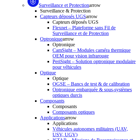
Surveillance et Protection
arrow
Surveillance & Protection
Capteurs déposés UGS
arrow
Capteurs déposés UGS
Flexnet – Plateforme sans Fil de
Surveillance et de Protection
Optronique
arrow
Optronique
CamSight – Modules caméra thermique
OEM pour vision infrarouge
PeriSight – Solution optronique modulaire
pour véhicules
Optique
Optique
OGSE – Bancs de test & de calibration
Optronique embarquée & sous-systèmes
optiques durcis
Composants
Composants
Composants optiques
Applications
arrow
Applications
Véhicules autonomes militaires (UAV,
USV, UGV)