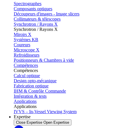
Spectrographes
Composants optiques
Découpeurs d'images - Image slicers
Collimateurs & télescopes
Synchrotron / Rayons X
Synchrotron / Rayons X
Miroirs X
Systèmes KB
Coureurs
Microscope X
Refroidisseurs
Positionneurs & Chambres à vide
Compétences
Compétences
Calcul optique
Design opto-mécanique
Fabrication optique
IHM & Contrôle Commande
Intégration & tests
Applications
Applications
IVVS – In-Vessel Viewing System
Expertise
Close Expertise
Open Expertise