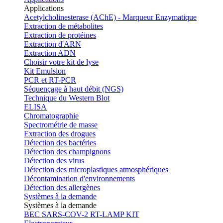
Applications
Acetylcholinesterase (AChE) - Marqueur Enzymatique
Extraction de métabolites
Extraction de protéines
Extraction d'ARN
Extraction ADN
Choisir votre kit de lyse
Kit Emulsion
PCR et RT-PCR
Séquençage à haut débit (NGS)
Technique du Western Blot
ELISA
Chromatographie
Spectrométrie de masse
Extraction des drogues
Détection des bactéries
Détection des champignons
Détection des virus
Détection des microplastiques atmosphériques
Décontamination d'environnements
Détection des allergènes
Systèmes à la demande
Systèmes à la demande
BEC SARS-COV-2 RT-LAMP KIT