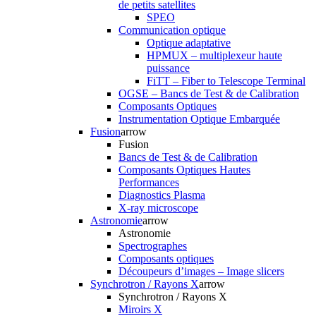
de petits satellites
SPEO
Communication optique
Optique adaptative
HPMUX – multiplexeur haute
puissance
FiTT – Fiber to Telescope Terminal
OGSE – Bancs de Test & de Calibration
Composants Optiques
Instrumentation Optique Embarquée
Fusion
arrow
Fusion
Bancs de Test & de Calibration
Composants Optiques Hautes
Performances
Diagnostics Plasma
X-ray microscope
Astronomie
arrow
Astronomie
Spectrographes
Composants optiques
Découpeurs d’images – Image slicers
Synchrotron / Rayons X
arrow
Synchrotron / Rayons X
Miroirs X