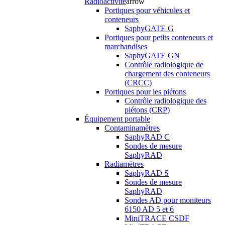
Radioactivité
arrow
Portiques pour véhicules et
conteneurs
SaphyGATE G
Portiques pour petits conteneurs et
marchandises
SaphyGATE GN
Contrôle radiologique de
chargement des conteneurs
(CRCC)
Portiques pour les piétons
Contrôle radiologique des
piétons (CRP)
Équipement portable
Contaminamètres
SaphyRAD C
Sondes de mesure
SaphyRAD
Radiamètres
SaphyRAD S
Sondes de mesure
SaphyRAD
Sondes AD pour moniteurs
6150 AD 5 et 6
MiniTRACE CSDF