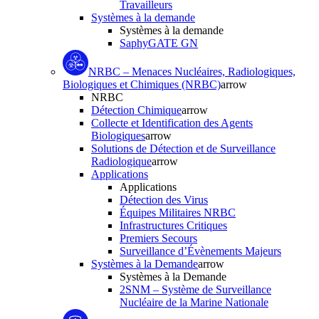
Travailleurs
Systèmes à la demande
Systèmes à la demande
SaphyGATE GN
NRBC – Menaces Nucléaires, Radiologiques,
Biologiques et Chimiques (NRBC)
arrow
NRBC
Détection Chimique
arrow
Collecte et Identification des Agents
Biologiques
arrow
Solutions de Détection et de Surveillance
Radiologique
arrow
Applications
Applications
Détection des Virus
Équipes Militaires NRBC
Infrastructures Critiques
Premiers Secours
Surveillance d’Évènements Majeurs
Systèmes à la Demande
arrow
Systèmes à la Demande
2SNM – Système de Surveillance
Nucléaire de la Marine Nationale