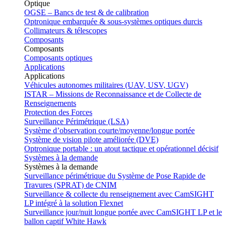
Optique
OGSE – Bancs de test & de calibration
Optronique embarquée & sous-systèmes optiques durcis
Collimateurs & télescopes
Composants
Composants
Composants optiques
Applications
Applications
Véhicules autonomes militaires (UAV, USV, UGV)
ISTAR – Missions de Reconnaissance et de Collecte de
Renseignements
Protection des Forces
Surveillance Périmétrique (LSA)
Système d’observation courte/moyenne/longue portée
Système de vision pilote améliorée (DVE)
Optronique portable : un atout tactique et opérationnel décisif
Systèmes à la demande
Systèmes à la demande
Surveillance périmétrique du Système de Pose Rapide de
Travures (SPRAT) de CNIM
Surveillance & collecte du renseignement avec CamSIGHT
LP intégré à la solution Flexnet
Surveillance jour/nuit longue portée avec CamSIGHT LP et le
ballon captif White Hawk