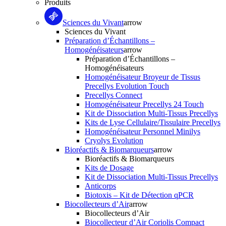
Produits
Sciences du Vivant
arrow
Sciences du Vivant
Préparation d’Échantillons –
Homogénéisateurs
arrow
Préparation d’Échantillons –
Homogénéisateurs
Homogénéisateur Broyeur de Tissus
Precellys Evolution Touch
Precellys Connect
Homogénéisateur Precellys 24 Touch
Kit de Dissociation Multi-Tissus Precellys
Kits de Lyse Cellulaire/Tissulaire Precellys
Homogénéisateur Personnel Minilys
Cryolys Evolution
Bioréactifs & Biomarqueurs
arrow
Bioréactifs & Biomarqueurs
Kits de Dosage
Kit de Dissociation Multi-Tissus Precellys
Anticorps
Biotoxis – Kit de Détection qPCR
Biocollecteurs d’Air
arrow
Biocollecteurs d’Air
Biocollecteur d’Air Coriolis Compact