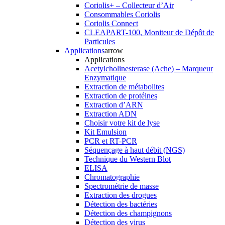
Coriolis+ – Collecteur d’Air
Consommables Coriolis
Coriolis Connect
CLEAPART-100, Moniteur de Dépôt de
Particules
Applications
arrow
Applications
Acetylcholinesterase (Ache) – Marqueur
Enzymatique
Extraction de métabolites
Extraction de protéines
Extraction d’ARN
Extraction ADN
Choisir votre kit de lyse
Kit Emulsion
PCR et RT-PCR
Séquençage à haut débit (NGS)
Technique du Western Blot
ELISA
Chromatographie
Spectrométrie de masse
Extraction des drogues
Détection des bactéries
Détection des champignons
Détection des virus