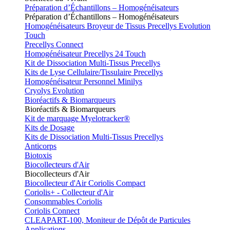
Préparation d’Échantillons – Homogénéisateurs
Préparation d’Échantillons – Homogénéisateurs
Homogénéisateurs Broyeur de Tissus Precellys Evolution
Touch
Precellys Connect
Homogénéisateur Precellys 24 Touch
Kit de Dissociation Multi-Tissus Precellys
Kits de Lyse Cellulaire/Tissulaire Precellys
Homogénéisateur Personnel Minilys
Cryolys Evolution
Bioréactifs & Biomarqueurs
Bioréactifs & Biomarqueurs
Kit de marquage Myelotracker®
Kits de Dosage
Kits de Dissociation Multi-Tissus Precellys
Anticorps
Biotoxis
Biocollecteurs d'Air
Biocollecteurs d'Air
Biocollecteur d'Air Coriolis Compact
Coriolis+ - Collecteur d'Air
Consommables Coriolis
Coriolis Connect
CLEAPART-100, Moniteur de Dépôt de Particules
Applications