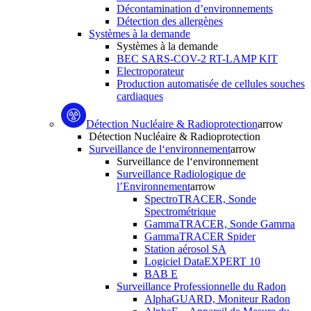
Décontamination d’environnements
Détection des allergènes
Systèmes à la demande
Systèmes à la demande
BEC SARS-COV-2 RT-LAMP KIT
Electroporateur
Production automatisée de cellules souches
cardiaques
Détection Nucléaire & Radioprotection
arrow
Détection Nucléaire & Radioprotection
Surveillance de l‘environnement
arrow
Surveillance de l‘environnement
Surveillance Radiologique de
l’Environnement
arrow
SpectroTRACER, Sonde
Spectrométrique
GammaTRACER, Sonde Gamma
GammaTRACER Spider
Station aérosol SA
Logiciel DataEXPERT 10
BAB E
Surveillance Professionnelle du Radon
AlphaGUARD, Moniteur Radon