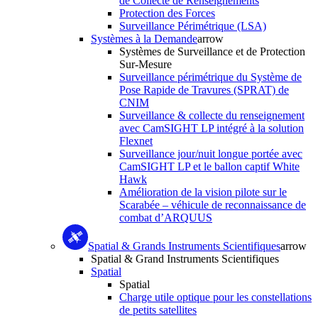
de Collecte de Renseignements
Protection des Forces
Surveillance Périmétrique (LSA)
Systèmes à la Demande
arrow
Systèmes de Surveillance et de Protection
Sur-Mesure
Surveillance périmétrique du Système de
Pose Rapide de Travures (SPRAT) de
CNIM
Surveillance & collecte du renseignement
avec CamSIGHT LP intégré à la solution
Flexnet
Surveillance jour/nuit longue portée avec
CamSIGHT LP et le ballon captif White
Hawk
Amélioration de la vision pilote sur le
Scarabée – véhicule de reconnaissance de
combat d’ARQUUS
Spatial & Grands Instruments Scientifiques
arrow
Spatial & Grand Instruments Scientifiques
Spatial
Spatial
Charge utile optique pour les constellations
de petits satellites