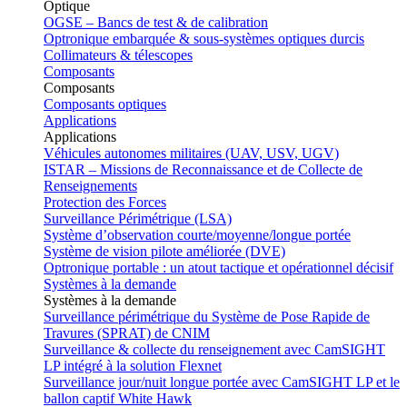
Optique
OGSE – Bancs de test & de calibration
Optronique embarquée & sous-systèmes optiques durcis
Collimateurs & télescopes
Composants
Composants
Composants optiques
Applications
Applications
Véhicules autonomes militaires (UAV, USV, UGV)
ISTAR – Missions de Reconnaissance et de Collecte de
Renseignements
Protection des Forces
Surveillance Périmétrique (LSA)
Système d’observation courte/moyenne/longue portée
Système de vision pilote améliorée (DVE)
Optronique portable : un atout tactique et opérationnel décisif
Systèmes à la demande
Systèmes à la demande
Surveillance périmétrique du Système de Pose Rapide de
Travures (SPRAT) de CNIM
Surveillance & collecte du renseignement avec CamSIGHT
LP intégré à la solution Flexnet
Surveillance jour/nuit longue portée avec CamSIGHT LP et le
ballon captif White Hawk