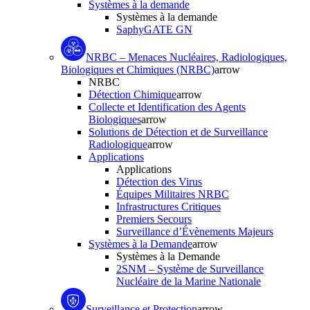
Systèmes à la demande
Systèmes à la demande
SaphyGATE GN
NRBC – Menaces Nucléaires, Radiologiques,
Biologiques et Chimiques (NRBC)
arrow
NRBC
Détection Chimique
arrow
Collecte et Identification des Agents
Biologiques
arrow
Solutions de Détection et de Surveillance
Radiologique
arrow
Applications
Applications
Détection des Virus
Équipes Militaires NRBC
Infrastructures Critiques
Premiers Secours
Surveillance d’Évènements Majeurs
Systèmes à la Demande
arrow
Systèmes à la Demande
2SNM – Système de Surveillance
Nucléaire de la Marine Nationale
Surveillance et Protection
arrow