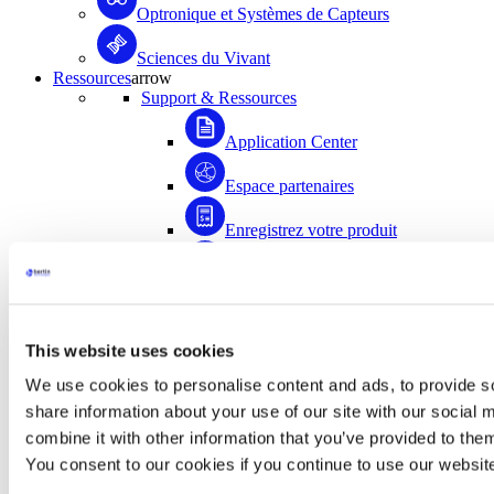
Optronique et Systèmes de Capteurs
Sciences du Vivant
Ressources
arrow
Support & Ressources
Application Center
Espace partenaires
Enregistrez votre produit
Médiathèque
FAQ
This website uses cookies
Application Center
We use cookies to personalise content and ads, to provide so
Accédez à plus de 1500 documents scientifiques
share information about your use of our site with our social
rédigés avec la contribution de la communauté
combine it with other information that you’ve provided to them
d’utilisateurs de Bertin Instruments !
You consent to our cookies if you continue to use our websit
Accéder