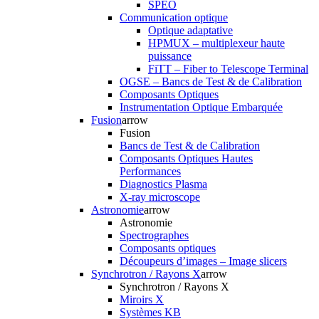
SPEO
Communication optique
Optique adaptative
HPMUX – multiplexeur haute
puissance
FiTT – Fiber to Telescope Terminal
OGSE – Bancs de Test & de Calibration
Composants Optiques
Instrumentation Optique Embarquée
Fusion
arrow
Fusion
Bancs de Test & de Calibration
Composants Optiques Hautes
Performances
Diagnostics Plasma
X-ray microscope
Astronomie
arrow
Astronomie
Spectrographes
Composants optiques
Découpeurs d’images – Image slicers
Synchrotron / Rayons X
arrow
Synchrotron / Rayons X
Miroirs X
Systèmes KB