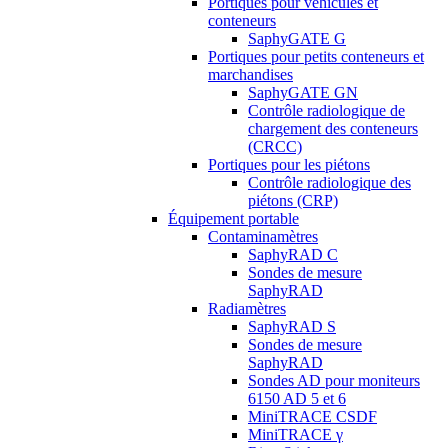
Portiques pour véhicules et
conteneurs
SaphyGATE G
Portiques pour petits conteneurs et
marchandises
SaphyGATE GN
Contrôle radiologique de
chargement des conteneurs
(CRCC)
Portiques pour les piétons
Contrôle radiologique des
piétons (CRP)
Équipement portable
Contaminamètres
SaphyRAD C
Sondes de mesure
SaphyRAD
Radiamètres
SaphyRAD S
Sondes de mesure
SaphyRAD
Sondes AD pour moniteurs
6150 AD 5 et 6
MiniTRACE CSDF
MiniTRACE γ