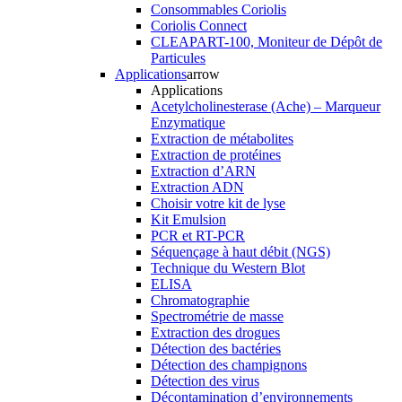
Consommables Coriolis
Coriolis Connect
CLEAPART-100, Moniteur de Dépôt de
Particules
Applications
arrow
Applications
Acetylcholinesterase (Ache) – Marqueur
Enzymatique
Extraction de métabolites
Extraction de protéines
Extraction d’ARN
Extraction ADN
Choisir votre kit de lyse
Kit Emulsion
PCR et RT-PCR
Séquençage à haut débit (NGS)
Technique du Western Blot
ELISA
Chromatographie
Spectrométrie de masse
Extraction des drogues
Détection des bactéries
Détection des champignons
Détection des virus
Décontamination d’environnements