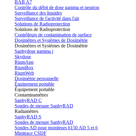
BAB A7
Contrôle du débit de dose gamma et neutron
Surveillance des liquides
Surveillance de l'activité dans l'air
Solutions de Radioprotection
Solutions de Radioprotection
Contrôleurs de contamination de surface
Dosimètres et Systèmes de Dosimétrie
Dosimètres et Systèmes de Dosimétrie
Saphydose gamma i
Skydose
RiumApp
RiumBox
RiumWeb
Dosimétrie personnelle
Équipement portable
Équipement portable
Contaminamètres
SaphyRAD C
Sondes de mesure SaphyRAD
Radiamètres
SaphyRAD S
Sondes de mesure SaphyRAD
Sondes AD pour moniteurs 6150 AD 5 et 6
Minitrace CSDF