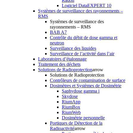
Radon
Logiciel DataEXPERT 10
Systèmes de surveillance des rayonnements –
RMS
Systèmes de surveillance des
rayonnements – RMS
BAB A7
Contrôle du débit de dose gamma et
neutron
Surveillance des liquides
Surveillance de l’activité dans l’air
Laboratoires d’étalonnage
Traitement des déchets
Solutions de Radioprotection
arrow
Solutions de Radioprotection
Contrôleurs de contamination de surface
Dosimètres et Systèmes de Dosimétrie
Saphydose gamma i
Skydose
RiumApp
RiumBox
RiumWeb
Dosimétrie personnelle
Portiques de Détection de la
Radioactivité
arrow