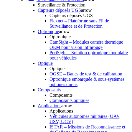
Surveillance & Protection
Capteurs déposés UGS
arrow
Capteurs déposés UGS
Flexnet – Plateforme sans Fil de
Surveillance et de Protection
Optronique
arrow
Optronique
CamSight – Modules caméra thermique
OEM pour vision infrarouge
PeriSight – Solution optronique modulaire
pour véhicules
Optique
Optique
OGSE – Bancs de test & de calibration
Optronique embarquée & sous-systèmes
optiques durcis
Composants
Composants
Composants optiques
Applications
arrow
Applications
Véhicules autonomes militaires (UAV,
USV, UGV)
ISTAR – Missions de Reconnaissance et