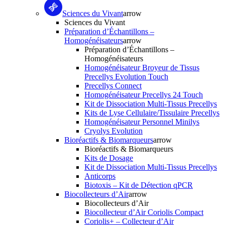
Sciences du Vivant
arrow
Sciences du Vivant
Préparation d’Échantillons –
Homogénéisateurs
arrow
Préparation d’Échantillons –
Homogénéisateurs
Homogénéisateur Broyeur de Tissus
Precellys Evolution Touch
Precellys Connect
Homogénéisateur Precellys 24 Touch
Kit de Dissociation Multi-Tissus Precellys
Kits de Lyse Cellulaire/Tissulaire Precellys
Homogénéisateur Personnel Minilys
Cryolys Evolution
Bioréactifs & Biomarqueurs
arrow
Bioréactifs & Biomarqueurs
Kits de Dosage
Kit de Dissociation Multi-Tissus Precellys
Anticorps
Biotoxis – Kit de Détection qPCR
Biocollecteurs d’Air
arrow
Biocollecteurs d’Air
Biocollecteur d’Air Coriolis Compact
Coriolis+ – Collecteur d’Air