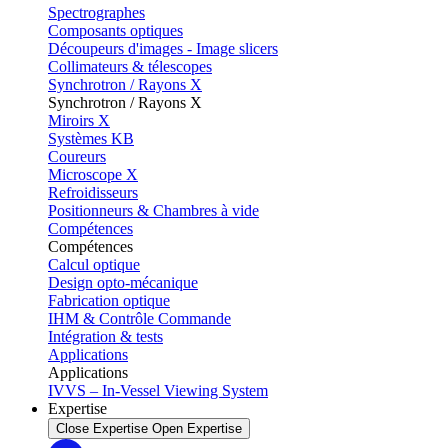
Spectrographes
Composants optiques
Découpeurs d'images - Image slicers
Collimateurs & télescopes
Synchrotron / Rayons X
Synchrotron / Rayons X
Miroirs X
Systèmes KB
Coureurs
Microscope X
Refroidisseurs
Positionneurs & Chambres à vide
Compétences
Compétences
Calcul optique
Design opto-mécanique
Fabrication optique
IHM & Contrôle Commande
Intégration & tests
Applications
Applications
IVVS – In-Vessel Viewing System
Expertise
Close Expertise
Open Expertise