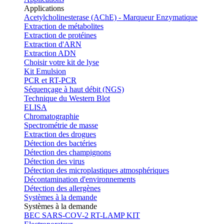
Applications
Acetylcholinesterase (AChE) - Marqueur Enzymatique
Extraction de métabolites
Extraction de protéines
Extraction d'ARN
Extraction ADN
Choisir votre kit de lyse
Kit Emulsion
PCR et RT-PCR
Séquençage à haut débit (NGS)
Technique du Western Blot
ELISA
Chromatographie
Spectrométrie de masse
Extraction des drogues
Détection des bactéries
Détection des champignons
Détection des virus
Détection des microplastiques atmosphériques
Décontamination d'environnements
Détection des allergènes
Systèmes à la demande
Systèmes à la demande
BEC SARS-COV-2 RT-LAMP KIT