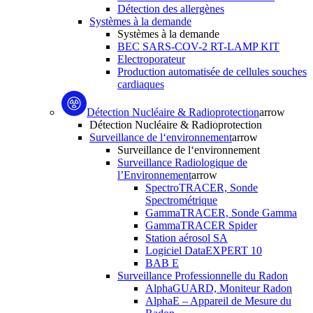
Détection des allergènes
Systèmes à la demande
Systèmes à la demande
BEC SARS-COV-2 RT-LAMP KIT
Electroporateur
Production automatisée de cellules souches
cardiaques
Détection Nucléaire & Radioprotection
arrow
Détection Nucléaire & Radioprotection
Surveillance de l‘environnement
arrow
Surveillance de l‘environnement
Surveillance Radiologique de
l’Environnement
arrow
SpectroTRACER, Sonde
Spectrométrique
GammaTRACER, Sonde Gamma
GammaTRACER Spider
Station aérosol SA
Logiciel DataEXPERT 10
BAB E
Surveillance Professionnelle du Radon
AlphaGUARD, Moniteur Radon
AlphaE – Appareil de Mesure du