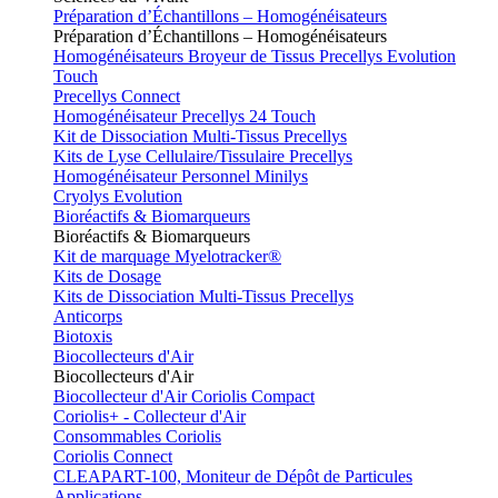
Préparation d’Échantillons – Homogénéisateurs
Préparation d’Échantillons – Homogénéisateurs
Homogénéisateurs Broyeur de Tissus Precellys Evolution
Touch
Precellys Connect
Homogénéisateur Precellys 24 Touch
Kit de Dissociation Multi-Tissus Precellys
Kits de Lyse Cellulaire/Tissulaire Precellys
Homogénéisateur Personnel Minilys
Cryolys Evolution
Bioréactifs & Biomarqueurs
Bioréactifs & Biomarqueurs
Kit de marquage Myelotracker®
Kits de Dosage
Kits de Dissociation Multi-Tissus Precellys
Anticorps
Biotoxis
Biocollecteurs d'Air
Biocollecteurs d'Air
Biocollecteur d'Air Coriolis Compact
Coriolis+ - Collecteur d'Air
Consommables Coriolis
Coriolis Connect
CLEAPART-100, Moniteur de Dépôt de Particules
Applications