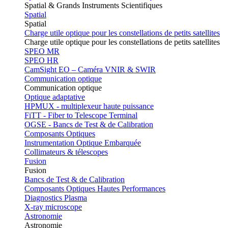
Spatial & Grands Instruments Scientifiques
Spatial
Spatial
Charge utile optique pour les constellations de petits satellites
Charge utile optique pour les constellations de petits satellites
SPEO MR
SPEO HR
CamSight EO – Caméra VNIR & SWIR
Communication optique
Communication optique
Optique adaptative
HPMUX - multiplexeur haute puissance
FiTT - Fiber to Telescope Terminal
OGSE - Bancs de Test & de Calibration
Composants Optiques
Instrumentation Optique Embarquée
Collimateurs & télescopes
Fusion
Fusion
Bancs de Test & de Calibration
Composants Optiques Hautes Performances
Diagnostics Plasma
X-ray microscope
Astronomie
Astronomie