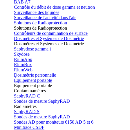
BAB A7
Contrôle du débit de dose gamma et neutron
Surveillance des liquides
Surveillance de l'activité dans l'air
Solutions de Radioprotection
Solutions de Radioprotection
Contrôleurs de contamination de surface
Dosimètres et Systèmes de Dosimétrie
Dosimètres et Systèmes de Dosimétrie
Saphydose gamma i
Skydose
RiumApp
RiumBox
RiumWeb
Dosimétrie personnelle
Équipement portable
Équipement portable
Contaminamètres
SaphyRAD C
Sondes de mesure SaphyRAD
Radiamètres
SaphyRAD S
Sondes de mesure SaphyRAD
Sondes AD pour moniteurs 6150 AD 5 et 6
Minitrace CSDF