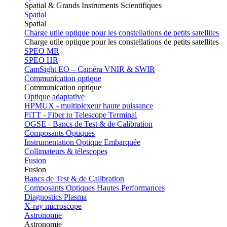
Spatial & Grands Instruments Scientifiques
Spatial
Spatial
Charge utile optique pour les constellations de petits satellites
Charge utile optique pour les constellations de petits satellites
SPEO MR
SPEO HR
CamSight EO – Caméra VNIR & SWIR
Communication optique
Communication optique
Optique adaptative
HPMUX - multiplexeur haute puissance
FiTT - Fiber to Telescope Terminal
OGSE - Bancs de Test & de Calibration
Composants Optiques
Instrumentation Optique Embarquée
Collimateurs & télescopes
Fusion
Fusion
Bancs de Test & de Calibration
Composants Optiques Hautes Performances
Diagnostics Plasma
X-ray microscope
Astronomie
Astronomie