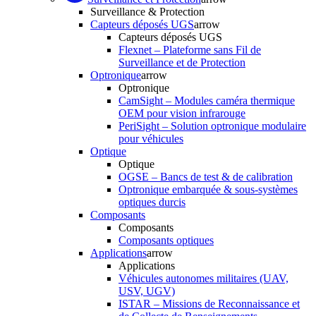
Surveillance & Protection
Capteurs déposés UGS
arrow
Capteurs déposés UGS
Flexnet – Plateforme sans Fil de
Surveillance et de Protection
Optronique
arrow
Optronique
CamSight – Modules caméra thermique
OEM pour vision infrarouge
PeriSight – Solution optronique modulaire
pour véhicules
Optique
Optique
OGSE – Bancs de test & de calibration
Optronique embarquée & sous-systèmes
optiques durcis
Composants
Composants
Composants optiques
Applications
arrow
Applications
Véhicules autonomes militaires (UAV,
USV, UGV)
ISTAR – Missions de Reconnaissance et