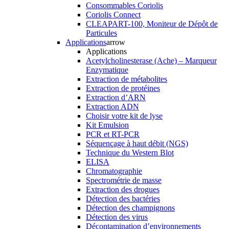
Consommables Coriolis
Coriolis Connect
CLEAPART-100, Moniteur de Dépôt de
Particules
Applications
arrow
Applications
Acetylcholinesterase (Ache) – Marqueur
Enzymatique
Extraction de métabolites
Extraction de protéines
Extraction d’ARN
Extraction ADN
Choisir votre kit de lyse
Kit Emulsion
PCR et RT-PCR
Séquençage à haut débit (NGS)
Technique du Western Blot
ELISA
Chromatographie
Spectrométrie de masse
Extraction des drogues
Détection des bactéries
Détection des champignons
Détection des virus
Décontamination d’environnements