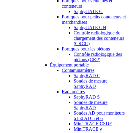
Portiques pour véhicules et
conteneurs
SaphyGATE G
Portiques pour petits conteneurs et
marchandises
SaphyGATE GN
Contrôle radiologique de
chargement des conteneurs
(CRCC)
Portiques pour les piétons
Contrôle radiologique des
piétons (CRP)
Équipement portable
Contaminamètres
SaphyRAD C
Sondes de mesure
SaphyRAD
Radiamètres
SaphyRAD S
Sondes de mesure
SaphyRAD
Sondes AD pour moniteurs
6150 AD 5 et 6
MiniTRACE CSDF
MiniTRACE γ