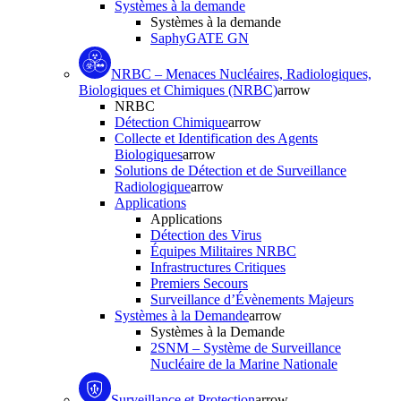
Systèmes à la demande
Systèmes à la demande
SaphyGATE GN
NRBC – Menaces Nucléaires, Radiologiques,
Biologiques et Chimiques (NRBC)
arrow
NRBC
Détection Chimique
arrow
Collecte et Identification des Agents
Biologiques
arrow
Solutions de Détection et de Surveillance
Radiologique
arrow
Applications
Applications
Détection des Virus
Équipes Militaires NRBC
Infrastructures Critiques
Premiers Secours
Surveillance d’Évènements Majeurs
Systèmes à la Demande
arrow
Systèmes à la Demande
2SNM – Système de Surveillance
Nucléaire de la Marine Nationale
Surveillance et Protection
arrow