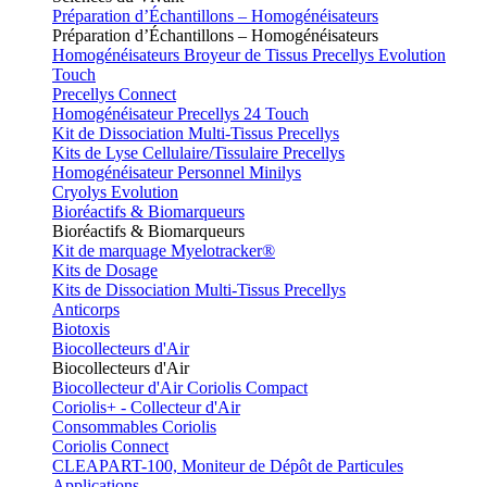
Préparation d’Échantillons – Homogénéisateurs
Préparation d’Échantillons – Homogénéisateurs
Homogénéisateurs Broyeur de Tissus Precellys Evolution
Touch
Precellys Connect
Homogénéisateur Precellys 24 Touch
Kit de Dissociation Multi-Tissus Precellys
Kits de Lyse Cellulaire/Tissulaire Precellys
Homogénéisateur Personnel Minilys
Cryolys Evolution
Bioréactifs & Biomarqueurs
Bioréactifs & Biomarqueurs
Kit de marquage Myelotracker®
Kits de Dosage
Kits de Dissociation Multi-Tissus Precellys
Anticorps
Biotoxis
Biocollecteurs d'Air
Biocollecteurs d'Air
Biocollecteur d'Air Coriolis Compact
Coriolis+ - Collecteur d'Air
Consommables Coriolis
Coriolis Connect
CLEAPART-100, Moniteur de Dépôt de Particules
Applications