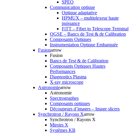
SPEO
Communication optique
Optique adaptative
HPMUX – multiplexeur haute
puissance
FiTT – Fiber to Telescope Terminal
OGSE – Bancs de Test & de Calibration
Composants Optiques
Instrumentation Optique Embarquée
Fusion
arrow
Fusion
Bancs de Test & de Calibration
Composants Optiques Hautes
Performances
Diagnostics Plasma
X-ray microscope
Astronomie
arrow
Astronomie
Spectrographes
Composants optiques
Découpeurs d’images – Image slicers
Synchrotron / Rayons X
arrow
Synchrotron / Rayons X
Miroirs X
Systèmes KB