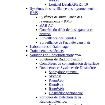
Radon
Logiciel DataEXPERT 10
Systèmes de surveillance des rayonnements –
RMS
Systèmes de surveillance des
rayonnements – RMS
BAB A7
Contrôle du débit de dose gamma et
neutron
Surveillance des liquides
Surveillance de l’activité dans l’air
Laboratoires d’étalonnage
Traitement des déchets
Solutions de Radioprotection
arrow
Solutions de Radioprotection
Contrôleurs de contamination de surface
Dosimètres et Systèmes de Dosimétrie
Saphydose gamma i
Skydose
RiumApp
RiumBox
RiumWeb
Dosimétrie personnelle
Portiques de Détection de la
Radioactivité
arrow