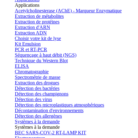
Applications
Acetylcholinesterase (AChE) - Marqueur Enzymatique
Extraction de métabolites
Extraction de protéines
Extraction d'ARN
Extraction ADN
Choisir votre kit de lyse
Kit Emulsion
PCR et RT-PCR
Séquençage à haut débit (NGS)
Technique du Western Blot
ELISA
Chromatographie
Spectrométrie de masse
Extraction des drogues
Détection des bactéries
Détection des champignons
Détection des virus
Détection des microplastiques atmosphériques
Décontamination d'environnements
Détection des allergènes
Systèmes à la demande
Systèmes à la demande
BEC SARS-COV-2 RT-LAMP KIT