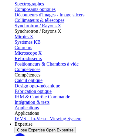
Spectrographes
Composants optiques
Découpeurs d'images - Image slicers
Collimateurs & télescopes
Synchrotron / Rayons X
Synchrotron / Rayons X
Miroirs X
Systèmes KB
Coureurs
Microscope X
Refroidisseurs
Positionneurs & Chambres à vide
Compétences
Compétences
Calcul optique
Design opto-mécanique
Fabrication optique
IHM & Contrôle Commande
Intégration & tests
Applications
Applications
IVVS – In-Vessel Viewing System
Expertise
Close Expertise
Open Expertise