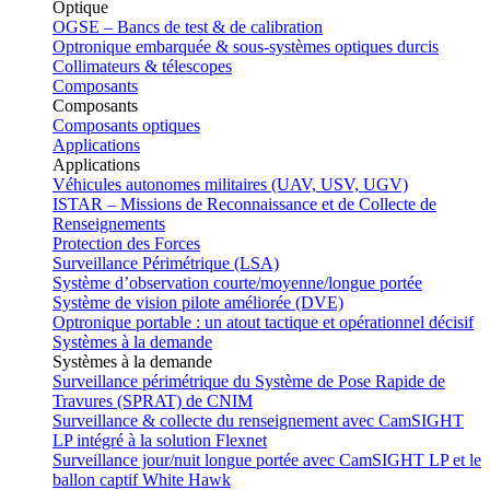
Optique
OGSE – Bancs de test & de calibration
Optronique embarquée & sous-systèmes optiques durcis
Collimateurs & télescopes
Composants
Composants
Composants optiques
Applications
Applications
Véhicules autonomes militaires (UAV, USV, UGV)
ISTAR – Missions de Reconnaissance et de Collecte de
Renseignements
Protection des Forces
Surveillance Périmétrique (LSA)
Système d’observation courte/moyenne/longue portée
Système de vision pilote améliorée (DVE)
Optronique portable : un atout tactique et opérationnel décisif
Systèmes à la demande
Systèmes à la demande
Surveillance périmétrique du Système de Pose Rapide de
Travures (SPRAT) de CNIM
Surveillance & collecte du renseignement avec CamSIGHT
LP intégré à la solution Flexnet
Surveillance jour/nuit longue portée avec CamSIGHT LP et le
ballon captif White Hawk