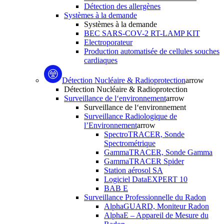
Détection des allergènes
Systèmes à la demande
Systèmes à la demande
BEC SARS-COV-2 RT-LAMP KIT
Electroporateur
Production automatisée de cellules souches
cardiaques
Détection Nucléaire & Radioprotection
arrow
Détection Nucléaire & Radioprotection
Surveillance de l‘environnement
arrow
Surveillance de l‘environnement
Surveillance Radiologique de
l’Environnement
arrow
SpectroTRACER, Sonde
Spectrométrique
GammaTRACER, Sonde Gamma
GammaTRACER Spider
Station aérosol SA
Logiciel DataEXPERT 10
BAB E
Surveillance Professionnelle du Radon
AlphaGUARD, Moniteur Radon
AlphaE – Appareil de Mesure du