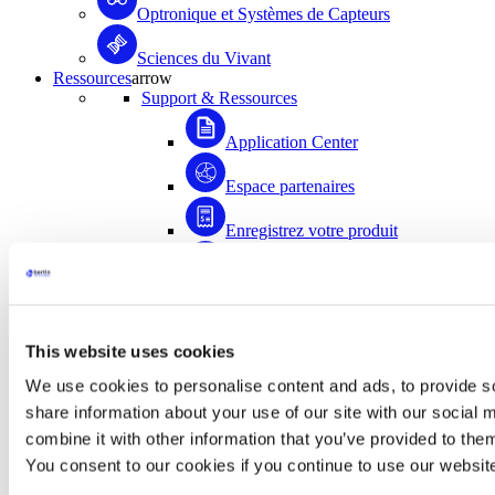
Optronique et Systèmes de Capteurs
Sciences du Vivant
Ressources
arrow
Support & Ressources
Application Center
Espace partenaires
Enregistrez votre produit
Médiathèque
FAQ
This website uses cookies
Application Center
We use cookies to personalise content and ads, to provide so
Accédez à plus de 1500 documents scientifiques
share information about your use of our site with our social
rédigés avec la contribution de la communauté
combine it with other information that you’ve provided to them
d’utilisateurs de Bertin Instruments !
You consent to our cookies if you continue to use our websit
Accéder