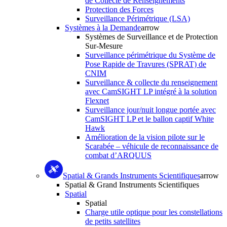
de Collecte de Renseignements
Protection des Forces
Surveillance Périmétrique (LSA)
Systèmes à la Demande
arrow
Systèmes de Surveillance et de Protection
Sur-Mesure
Surveillance périmétrique du Système de
Pose Rapide de Travures (SPRAT) de
CNIM
Surveillance & collecte du renseignement
avec CamSIGHT LP intégré à la solution
Flexnet
Surveillance jour/nuit longue portée avec
CamSIGHT LP et le ballon captif White
Hawk
Amélioration de la vision pilote sur le
Scarabée – véhicule de reconnaissance de
combat d’ARQUUS
Spatial & Grands Instruments Scientifiques
arrow
Spatial & Grand Instruments Scientifiques
Spatial
Spatial
Charge utile optique pour les constellations
de petits satellites