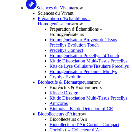
Sciences du Vivant
arrow
Sciences du Vivant
Préparation d’Échantillons –
Homogénéisateurs
arrow
Préparation d’Échantillons –
Homogénéisateurs
Homogénéisateur Broyeur de Tissus
Precellys Evolution Touch
Precellys Connect
Homogénéisateur Precellys 24 Touch
Kit de Dissociation Multi-Tissus Precellys
Kits de Lyse Cellulaire/Tissulaire Precellys
Homogénéisateur Personnel Minilys
Cryolys Evolution
Bioréactifs & Biomarqueurs
arrow
Bioréactifs & Biomarqueurs
Kits de Dosage
Kit de Dissociation Multi-Tissus Precellys
Anticorps
Biotoxis – Kit de Détection qPCR
Biocollecteurs d’Air
arrow
Biocollecteurs d’Air
Biocollecteur d’Air Coriolis Compact
Coriolis+ – Collecteur d’Air