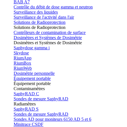
BAB A7
Contrôle du débit de dose gamma et neutron
Surveillance des liquides
Surveillance de l'activité dans l'air
Solutions de Radioprotection
Solutions de Radioprotection
Contrôleurs de contamination de surface
Dosimètres et Systèmes de Dosimétrie
Dosimètres et Systèmes de Dosimétrie
Saphydose gamma i
Skydose
RiumApp
RiumBox
RiumWeb
Dosimétrie personnelle
Équipement portable
Équipement portable
Contaminamètres
SaphyRAD C
Sondes de mesure SaphyRAD
Radiamètres
SaphyRAD S
Sondes de mesure SaphyRAD
Sondes AD pour moniteurs 6150 AD 5 et 6
Minitrace CSDF