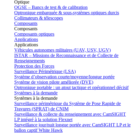
Optique
OGSE – Bancs de test & de calibration
Optronique embarquée & sous-systèmes optiques durcis
Collimateurs & télescopes
Composants
Composants
Composants optiques
Applications
Applications
Véhicules autonomes militaires (UAV, USV, UGV)
ISTAR – Missions de Reconnaissance et de Collecte de
Renseignements
Protection des Forces
Surveillance Périmétrique (LSA)
Système d’observation courte/moyenne/longue portée
Système de vision pilote améliorée (DVE)
Optronique portable : un atout tactique et opérationnel décisif
Systèmes à la demande
Systèmes à la demande
Surveillance périmétrique du Système de Pose Rapide de
Travures (SPRAT) de CNIM
Surveillance & collecte du renseignement avec CamSIGHT
LP intégré à la solution Flexnet
Surveillance jour/nuit longue portée avec CamSIGHT LP et le
ballon captif White Hawk