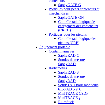
conteneurs
SaphyGATE G
Portiques pour petits conteneurs et
marchandises
SaphyGATE GN
Contrôle radiologique de
chargement des conteneurs
(CRCC)
Portiques pour les piétons
Contrôle radiologique des
piétons (CRP)
Équipement portable
Contaminamètres
SaphyRAD C
Sondes de mesure
SaphyRAD
Radiamètres
SaphyRAD S
Sondes de mesure
SaphyRAD
Sondes AD pour moniteurs
6150 AD 5 et 6
MiniTRACE CSDF
MiniTRACE γ
RiumStick