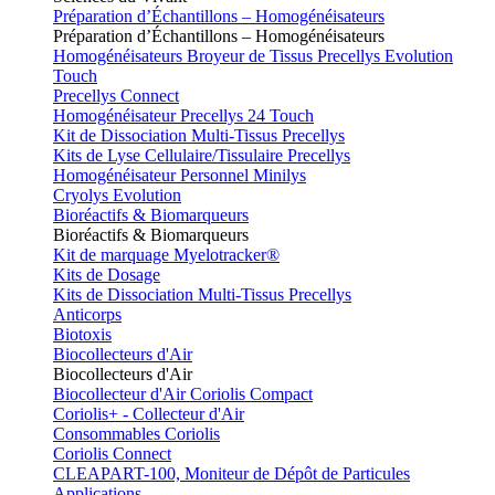
Préparation d’Échantillons – Homogénéisateurs
Préparation d’Échantillons – Homogénéisateurs
Homogénéisateurs Broyeur de Tissus Precellys Evolution
Touch
Precellys Connect
Homogénéisateur Precellys 24 Touch
Kit de Dissociation Multi-Tissus Precellys
Kits de Lyse Cellulaire/Tissulaire Precellys
Homogénéisateur Personnel Minilys
Cryolys Evolution
Bioréactifs & Biomarqueurs
Bioréactifs & Biomarqueurs
Kit de marquage Myelotracker®
Kits de Dosage
Kits de Dissociation Multi-Tissus Precellys
Anticorps
Biotoxis
Biocollecteurs d'Air
Biocollecteurs d'Air
Biocollecteur d'Air Coriolis Compact
Coriolis+ - Collecteur d'Air
Consommables Coriolis
Coriolis Connect
CLEAPART-100, Moniteur de Dépôt de Particules
Applications