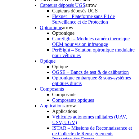
Capteurs déposés UGS
arrow
Capteurs déposés UGS
Flexnet – Plateforme sans Fil de
Surveillance et de Protection
Optronique
arrow
Optronique
CamSight – Modules caméra thermique
OEM pour vision infrarouge
PeriSight – Solution optronique modulaire
pour véhicules
Optique
Optique
OGSE – Bancs de test & de calibration
Optronique embarquée & sous-systèmes
optiques durcis
Composants
Composants
Composants optiques
Applications
arrow
Applications
Véhicules autonomes militaires (UAV,
USV, UGV)
ISTAR – Missions de Reconnaissance et
de Collecte de Renseignements