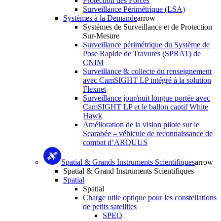
Protection des Forces
Surveillance Périmétrique (LSA)
Systèmes à la Demande
arrow
Systèmes de Surveillance et de Protection
Sur-Mesure
Surveillance périmétrique du Système de
Pose Rapide de Travures (SPRAT) de
CNIM
Surveillance & collecte du renseignement
avec CamSIGHT LP intégré à la solution
Flexnet
Surveillance jour/nuit longue portée avec
CamSIGHT LP et le ballon captif White
Hawk
Amélioration de la vision pilote sur le
Scarabée – véhicule de reconnaissance de
combat d’ARQUUS
Spatial & Grands Instruments Scientifiques
arrow
Spatial & Grand Instruments Scientifiques
Spatial
Spatial
Charge utile optique pour les constellations
de petits satellites
SPEO