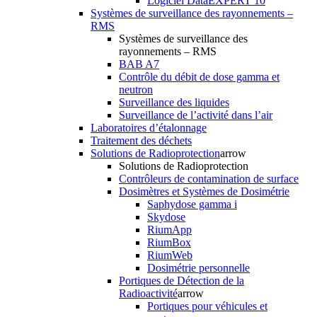
Logiciel DataEXPERT 10
Systèmes de surveillance des rayonnements –
RMS
Systèmes de surveillance des
rayonnements – RMS
BAB A7
Contrôle du débit de dose gamma et
neutron
Surveillance des liquides
Surveillance de l’activité dans l’air
Laboratoires d’étalonnage
Traitement des déchets
Solutions de Radioprotection
arrow
Solutions de Radioprotection
Contrôleurs de contamination de surface
Dosimètres et Systèmes de Dosimétrie
Saphydose gamma i
Skydose
RiumApp
RiumBox
RiumWeb
Dosimétrie personnelle
Portiques de Détection de la
Radioactivité
arrow
Portiques pour véhicules et