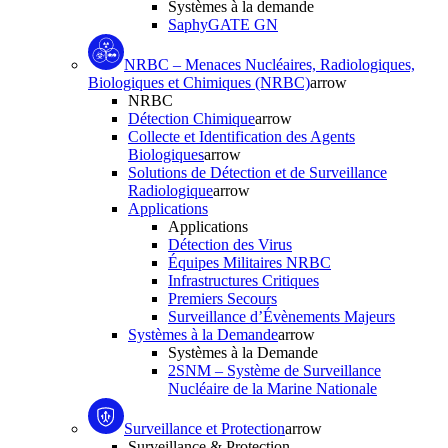
Systèmes à la demande
SaphyGATE GN
NRBC – Menaces Nucléaires, Radiologiques,
Biologiques et Chimiques (NRBC)
arrow
NRBC
Détection Chimique
arrow
Collecte et Identification des Agents
Biologiques
arrow
Solutions de Détection et de Surveillance
Radiologique
arrow
Applications
Applications
Détection des Virus
Équipes Militaires NRBC
Infrastructures Critiques
Premiers Secours
Surveillance d’Évènements Majeurs
Systèmes à la Demande
arrow
Systèmes à la Demande
2SNM – Système de Surveillance
Nucléaire de la Marine Nationale
Surveillance et Protection
arrow
Surveillance & Protection