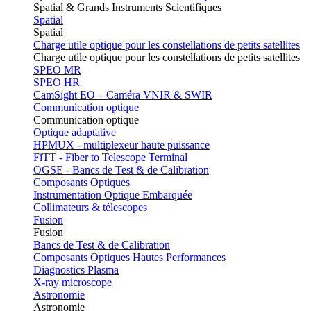
Spatial & Grands Instruments Scientifiques
Spatial
Spatial
Charge utile optique pour les constellations de petits satellites
Charge utile optique pour les constellations de petits satellites
SPEO MR
SPEO HR
CamSight EO – Caméra VNIR & SWIR
Communication optique
Communication optique
Optique adaptative
HPMUX - multiplexeur haute puissance
FiTT - Fiber to Telescope Terminal
OGSE - Bancs de Test & de Calibration
Composants Optiques
Instrumentation Optique Embarquée
Collimateurs & télescopes
Fusion
Fusion
Bancs de Test & de Calibration
Composants Optiques Hautes Performances
Diagnostics Plasma
X-ray microscope
Astronomie
Astronomie