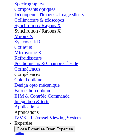
Spectrographes
Composants optiques
Découpeurs d'images - Image slicers
Collimateurs & télescopes
Synchrotron / Rayons X
Synchrotron / Rayons X
Miroirs X
Systèmes KB
Coureurs
Microscope X
Refroidisseurs
Positionneurs & Chambres à vide
Compétences
Compétences
Calcul optique
Design opto-mécanique
Fabrication optique
IHM & Contrôle Commande
Intégration & tests
Applications
Applications
IVVS – In-Vessel Viewing System
Expertise
Close Expertise
Open Expertise