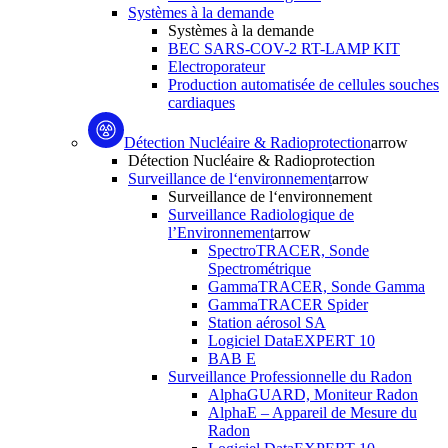
Systèmes à la demande
Systèmes à la demande
BEC SARS-COV-2 RT-LAMP KIT
Electroporateur
Production automatisée de cellules souches
cardiaques
Détection Nucléaire & Radioprotection
arrow
Détection Nucléaire & Radioprotection
Surveillance de l‘environnement
arrow
Surveillance de l‘environnement
Surveillance Radiologique de
l’Environnement
arrow
SpectroTRACER, Sonde
Spectrométrique
GammaTRACER, Sonde Gamma
GammaTRACER Spider
Station aérosol SA
Logiciel DataEXPERT 10
BAB E
Surveillance Professionnelle du Radon
AlphaGUARD, Moniteur Radon
AlphaE – Appareil de Mesure du
Radon