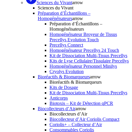
Sciences du Vivant
arrow
Sciences du Vivant
Préparation d’Échantillons –
Homogénéisateurs
arrow
Préparation d’Échantillons –
Homogénéisateurs
Homogénéisateur Broyeur de Tissus
Precellys Evolution Touch
Precellys Connect
Homogénéisateur Precellys 24 Touch
Kit de Dissociation Multi-Tissus Precellys
Kits de Lyse Cellulaire/Tissulaire Precellys
Homogénéisateur Personnel Minilys
Cryolys Evolution
Bioréactifs & Biomarqueurs
arrow
Bioréactifs & Biomarqueurs
Kits de Dosage
Kit de Dissociation Multi-Tissus Precellys
Anticorps
Biotoxis – Kit de Détection qPCR
Biocollecteurs d’Air
arrow
Biocollecteurs d’Air
Biocollecteur d’Air Coriolis Compact
Coriolis+ – Collecteur d’Air
Consommables Coriolis