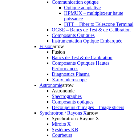
Communication optique
Optique adaptative
HPMUX – multiplexeur haute
puissance
FiTT – Fiber to Telescope Terminal
OGSE – Bancs de Test & de Calibration
Composants Optiques
Instrumentation Optique Embarquée
Fusion
arrow
Fusion
Bancs de Test & de Calibration
Composants Optiques Hautes
Performances
Diagnostics Plasma
X-ray microscope
Astronomie
arrow
Astronomie
Spectrographes
Composants optiques
Découpeurs d’images – Image slicers
Synchrotron / Rayons X
arrow
Synchrotron / Rayons X
Miroirs X
Systèmes KB
Courbeurs