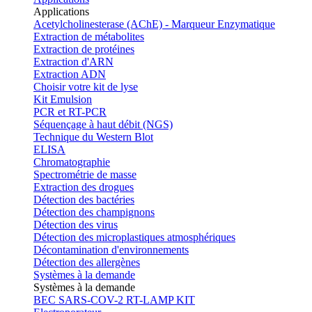
Applications
Acetylcholinesterase (AChE) - Marqueur Enzymatique
Extraction de métabolites
Extraction de protéines
Extraction d'ARN
Extraction ADN
Choisir votre kit de lyse
Kit Emulsion
PCR et RT-PCR
Séquençage à haut débit (NGS)
Technique du Western Blot
ELISA
Chromatographie
Spectrométrie de masse
Extraction des drogues
Détection des bactéries
Détection des champignons
Détection des virus
Détection des microplastiques atmosphériques
Décontamination d'environnements
Détection des allergènes
Systèmes à la demande
Systèmes à la demande
BEC SARS-COV-2 RT-LAMP KIT