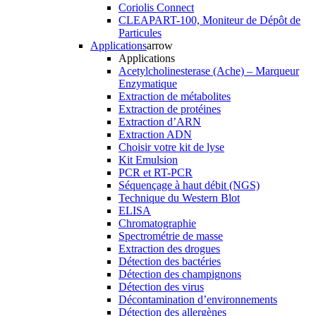
Coriolis Connect
CLEAPART-100, Moniteur de Dépôt de
Particules
Applications
arrow
Applications
Acetylcholinesterase (Ache) – Marqueur
Enzymatique
Extraction de métabolites
Extraction de protéines
Extraction d’ARN
Extraction ADN
Choisir votre kit de lyse
Kit Emulsion
PCR et RT-PCR
Séquençage à haut débit (NGS)
Technique du Western Blot
ELISA
Chromatographie
Spectrométrie de masse
Extraction des drogues
Détection des bactéries
Détection des champignons
Détection des virus
Décontamination d’environnements
Détection des allergènes