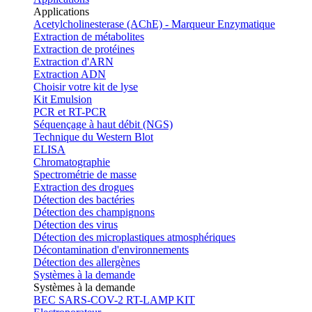
Applications
Acetylcholinesterase (AChE) - Marqueur Enzymatique
Extraction de métabolites
Extraction de protéines
Extraction d'ARN
Extraction ADN
Choisir votre kit de lyse
Kit Emulsion
PCR et RT-PCR
Séquençage à haut débit (NGS)
Technique du Western Blot
ELISA
Chromatographie
Spectrométrie de masse
Extraction des drogues
Détection des bactéries
Détection des champignons
Détection des virus
Détection des microplastiques atmosphériques
Décontamination d'environnements
Détection des allergènes
Systèmes à la demande
Systèmes à la demande
BEC SARS-COV-2 RT-LAMP KIT