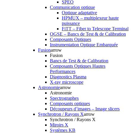
SPEO
Communication optique
Optique adaptative
HPMUX – multiplexeur haute
puissance
FiTT – Fiber to Telescope Terminal
OGSE – Bancs de Test & de Calibration
Composants Optiques
Instrumentation Optique Embarquée
Fusion
arrow
Fusion
Bancs de Test & de Calibration
Composants Optiques Hautes
Performances
Diagnostics Plasma
X-ray microscope
Astronomie
arrow
Astronomie
Spectrographes
Composants optiques
Découpeurs d’images – Image slicers
Synchrotron / Rayons X
arrow
Synchrotron / Rayons X
Miroirs X
Systèmes KB