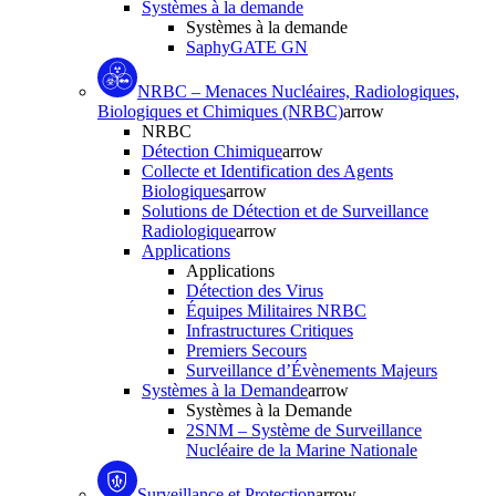
Systèmes à la demande
Systèmes à la demande
SaphyGATE GN
NRBC – Menaces Nucléaires, Radiologiques,
Biologiques et Chimiques (NRBC)
arrow
NRBC
Détection Chimique
arrow
Collecte et Identification des Agents
Biologiques
arrow
Solutions de Détection et de Surveillance
Radiologique
arrow
Applications
Applications
Détection des Virus
Équipes Militaires NRBC
Infrastructures Critiques
Premiers Secours
Surveillance d’Évènements Majeurs
Systèmes à la Demande
arrow
Systèmes à la Demande
2SNM – Système de Surveillance
Nucléaire de la Marine Nationale
Surveillance et Protection
arrow