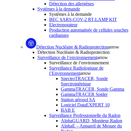
Détection des allergènes
Systèmes à la demande
Systèmes à la demande
BEC SARS-COV-2 RT-LAMP KIT
Electroporateur
Production automatisée de cellules souches
cardiaques
Détection Nucléaire & Radioprotection
arrow
Détection Nucléaire & Radioprotection
Surveillance de l‘environnement
arrow
Surveillance de l‘environnement
Surveillance Radiologique de
l’Environnement
arrow
SpectroTRACER, Sonde
Spectrométrique
GammaTRACER, Sonde Gamma
GammaTRACER Spider
Station aérosol SA
Logiciel DataEXPERT 10
BAB E
Surveillance Professionnelle du Radon
AlphaGUARD, Moniteur Radon
AlphaE – Appareil de Mesure du