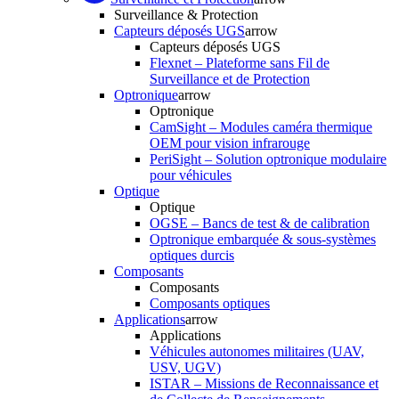
Surveillance & Protection
Capteurs déposés UGS
arrow
Capteurs déposés UGS
Flexnet – Plateforme sans Fil de
Surveillance et de Protection
Optronique
arrow
Optronique
CamSight – Modules caméra thermique
OEM pour vision infrarouge
PeriSight – Solution optronique modulaire
pour véhicules
Optique
Optique
OGSE – Bancs de test & de calibration
Optronique embarquée & sous-systèmes
optiques durcis
Composants
Composants
Composants optiques
Applications
arrow
Applications
Véhicules autonomes militaires (UAV,
USV, UGV)
ISTAR – Missions de Reconnaissance et