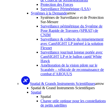
de Collecte de Renseignements
Protection des Forces
Surveillance Périmétrique (LSA)
Systèmes à la Demande
arrow
Systèmes de Surveillance et de Protection
Sur-Mesure
Surveillance périmétrique du Système de
Pose Rapide de Travures (SPRAT) de
CNIM
Surveillance & collecte du renseignement
avec CamSIGHT LP intégré à la solution
Flexnet
Surveillance jour/nuit longue portée avec
CamSIGHT LP et le ballon captif White
Hawk
Amélioration de la vision pilote sur le
Scarabée – véhicule de reconnaissance de
combat d’ARQUUS
Spatial & Grands Instruments Scientifiques
arrow
Spatial & Grand Instruments Scientifiques
Spatial
Spatial
Charge utile optique pour les constellations
de petits satellites