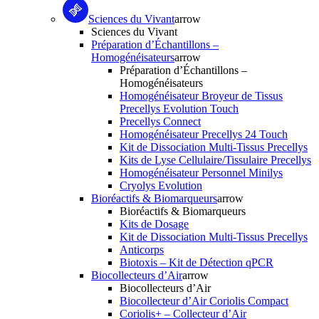
Sciences du Vivant
arrow
Sciences du Vivant
Préparation d’Échantillons –
Homogénéisateurs
arrow
Préparation d’Échantillons –
Homogénéisateurs
Homogénéisateur Broyeur de Tissus
Precellys Evolution Touch
Precellys Connect
Homogénéisateur Precellys 24 Touch
Kit de Dissociation Multi-Tissus Precellys
Kits de Lyse Cellulaire/Tissulaire Precellys
Homogénéisateur Personnel Minilys
Cryolys Evolution
Bioréactifs & Biomarqueurs
arrow
Bioréactifs & Biomarqueurs
Kits de Dosage
Kit de Dissociation Multi-Tissus Precellys
Anticorps
Biotoxis – Kit de Détection qPCR
Biocollecteurs d’Air
arrow
Biocollecteurs d’Air
Biocollecteur d’Air Coriolis Compact
Coriolis+ – Collecteur d’Air