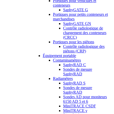
Portiques pour véhicules et
conteneurs
SaphyGATE G
Portiques pour petits conteneurs et
marchandises
SaphyGATE GN
Contrôle radiologique de
chargement des conteneurs
(CRCC)
Portiques pour les piétons
Contrôle radiologique des
piétons (CRP)
Équipement portable
Contaminamètres
SaphyRAD C
Sondes de mesure
SaphyRAD
Radiamètres
SaphyRAD S
Sondes de mesure
SaphyRAD
Sondes AD pour moniteurs
6150 AD 5 et 6
MiniTRACE CSDF
MiniTRACE γ