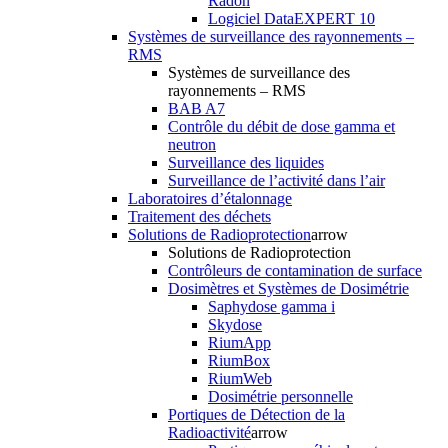
Radon
Logiciel DataEXPERT 10
Systèmes de surveillance des rayonnements –
RMS
Systèmes de surveillance des
rayonnements – RMS
BAB A7
Contrôle du débit de dose gamma et
neutron
Surveillance des liquides
Surveillance de l’activité dans l’air
Laboratoires d’étalonnage
Traitement des déchets
Solutions de Radioprotection
arrow
Solutions de Radioprotection
Contrôleurs de contamination de surface
Dosimètres et Systèmes de Dosimétrie
Saphydose gamma i
Skydose
RiumApp
RiumBox
RiumWeb
Dosimétrie personnelle
Portiques de Détection de la
Radioactivité
arrow