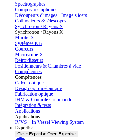
Spectrographes
Composants optiques
Découpeurs d'images - Image slicers
Collimateurs & télescopes
Synchrotron / Rayons X
Synchrotron / Rayons X
Miroirs X
Systèmes KB
Coureurs
Microscope X
Refroidisseurs
Positionneurs & Chambres à vide
Compétences
Compétences
Calcul optique
Design opto-mécanique
Fabrication optique
IHM & Contrôle Commande
Intégration & tests
Applications
Applications
IVVS – In-Vessel Viewing System
Expertise
Close Expertise
Open Expertise