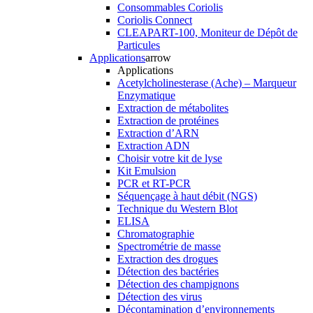
Consommables Coriolis
Coriolis Connect
CLEAPART-100, Moniteur de Dépôt de
Particules
Applications
arrow
Applications
Acetylcholinesterase (Ache) – Marqueur
Enzymatique
Extraction de métabolites
Extraction de protéines
Extraction d’ARN
Extraction ADN
Choisir votre kit de lyse
Kit Emulsion
PCR et RT-PCR
Séquençage à haut débit (NGS)
Technique du Western Blot
ELISA
Chromatographie
Spectrométrie de masse
Extraction des drogues
Détection des bactéries
Détection des champignons
Détection des virus
Décontamination d’environnements