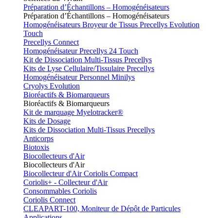
Préparation d’Échantillons – Homogénéisateurs
Préparation d’Échantillons – Homogénéisateurs
Homogénéisateurs Broyeur de Tissus Precellys Evolution
Touch
Precellys Connect
Homogénéisateur Precellys 24 Touch
Kit de Dissociation Multi-Tissus Precellys
Kits de Lyse Cellulaire/Tissulaire Precellys
Homogénéisateur Personnel Minilys
Cryolys Evolution
Bioréactifs & Biomarqueurs
Bioréactifs & Biomarqueurs
Kit de marquage Myelotracker®
Kits de Dosage
Kits de Dissociation Multi-Tissus Precellys
Anticorps
Biotoxis
Biocollecteurs d'Air
Biocollecteurs d'Air
Biocollecteur d'Air Coriolis Compact
Coriolis+ - Collecteur d'Air
Consommables Coriolis
Coriolis Connect
CLEAPART-100, Moniteur de Dépôt de Particules
Applications