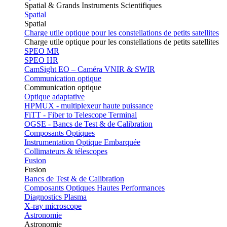
Spatial & Grands Instruments Scientifiques
Spatial
Spatial
Charge utile optique pour les constellations de petits satellites
Charge utile optique pour les constellations de petits satellites
SPEO MR
SPEO HR
CamSight EO – Caméra VNIR & SWIR
Communication optique
Communication optique
Optique adaptative
HPMUX - multiplexeur haute puissance
FiTT - Fiber to Telescope Terminal
OGSE - Bancs de Test & de Calibration
Composants Optiques
Instrumentation Optique Embarquée
Collimateurs & télescopes
Fusion
Fusion
Bancs de Test & de Calibration
Composants Optiques Hautes Performances
Diagnostics Plasma
X-ray microscope
Astronomie
Astronomie