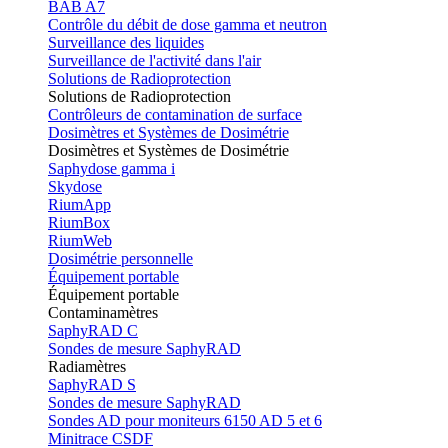
BAB A7
Contrôle du débit de dose gamma et neutron
Surveillance des liquides
Surveillance de l'activité dans l'air
Solutions de Radioprotection
Solutions de Radioprotection
Contrôleurs de contamination de surface
Dosimètres et Systèmes de Dosimétrie
Dosimètres et Systèmes de Dosimétrie
Saphydose gamma i
Skydose
RiumApp
RiumBox
RiumWeb
Dosimétrie personnelle
Équipement portable
Équipement portable
Contaminamètres
SaphyRAD C
Sondes de mesure SaphyRAD
Radiamètres
SaphyRAD S
Sondes de mesure SaphyRAD
Sondes AD pour moniteurs 6150 AD 5 et 6
Minitrace CSDF