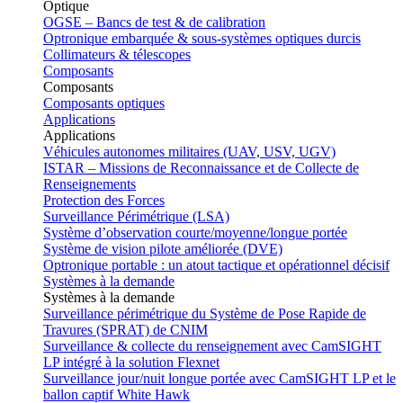
Optique
OGSE – Bancs de test & de calibration
Optronique embarquée & sous-systèmes optiques durcis
Collimateurs & télescopes
Composants
Composants
Composants optiques
Applications
Applications
Véhicules autonomes militaires (UAV, USV, UGV)
ISTAR – Missions de Reconnaissance et de Collecte de
Renseignements
Protection des Forces
Surveillance Périmétrique (LSA)
Système d’observation courte/moyenne/longue portée
Système de vision pilote améliorée (DVE)
Optronique portable : un atout tactique et opérationnel décisif
Systèmes à la demande
Systèmes à la demande
Surveillance périmétrique du Système de Pose Rapide de
Travures (SPRAT) de CNIM
Surveillance & collecte du renseignement avec CamSIGHT
LP intégré à la solution Flexnet
Surveillance jour/nuit longue portée avec CamSIGHT LP et le
ballon captif White Hawk