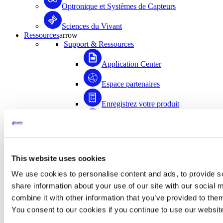
Optronique et Systèmes de Capteurs
Sciences du Vivant
Ressources
arrow
Support & Ressources
Application Center
Espace partenaires
Enregistrez votre produit
Médiathèque
FAQ
This website uses cookies
Application Center
We use cookies to personalise content and ads, to provide so
Accédez à plus de 1500 documents scientifiques
share information about your use of our site with our social
rédigés avec la contribution de la communauté
combine it with other information that you’ve provided to them
d’utilisateurs de Bertin Instruments !
You consent to our cookies if you continue to use our websit
Accéder